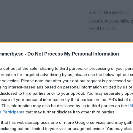
Simon Henriksson
simon.henriksson@dag
076 815 45 71
mmerby.se -
Do Not Process My Personal Information
artikel
Håkan Karlsson
Kommunpolis
Vimmerby-Hultsfred 
to opt-out of the sale, sharing to third parties, or processing of your per
formation for targeted advertising by us, please use the below opt-out s
Vimmerbypolisen
Hultsfredspolisen
Polisen Vimme
r selection. Please note that after your opt-out request is processed y
eing interest-based ads based on personal information utilized by us or
disclosed to third parties prior to your opt-out. You may separately opt-
losure of your personal information by third parties on the IAB’s list of
. This information may also be disclosed by us to third parties on the
IA
Participants
that may further disclose it to other third parties.
 that this website/app uses one or more Google services and may gath
including but not limited to your visit or usage behaviour. You may click 
DELA PÅ FACEBOOK
DELA PÅ 