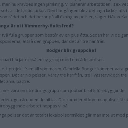
e, men nu krävdes ingen jämkning. Vi planerar arbetstiden i sex ve
sett är det alltid luckor. Den här gången blev det inga luckor alls i
lisområdet och det beror på all ökning av poliser, säger Håkan Kar
nga är ni i Vimmerby-Hultsfred?
r två fulla grupper som består av en plus åtta. Sedan har vi de ga
poliserna, alltså den gruppen, där det är tre härifrån.
Bodger blir gruppchef
januari börjar också en ny grupp med områdespoliser.
r ett projekt fram till sommaren. Gabriella Bodger kommer vara g
pen. Det är nio poliser, varav tre härifrån, tre i Västervik och tr
 det ännu bättre.
mer vara en utredningsgrupp som jobbar brottsförebyggande.
reder egna ärenden de hittar. Där kommer vi kommunpoliser få 
örebyggande arbetet hoppas vi på.
ga poliser det är totalt i lokalpolisområdet går man inte ut med p