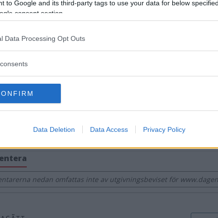
 to Google and its third-party tags to use your data for below specifi
ogle consent section.
aterade inlägg
l Data Processing Opt Outs
oliser har slutat i lokalpolisområdet – ingen har ersatts
consents
n du vara kvar här och bli polis i Vimmerby-Hultsfred: "Kommer slå jä
CONFIRM
ring av fjolårets brottsstatistik i Hultsfred och Vimmerby – narkoti
ya poliser till Vimmerby och Hultsfred: "Blir mer riktat mot problembi
Data Deletion
Data Access
Privacy Policy
längtat verktyg för polisen: "Tror det kan få en effekt"
entera
tarerna nedan omfattas inte av utgivningsbeviset för www.dage