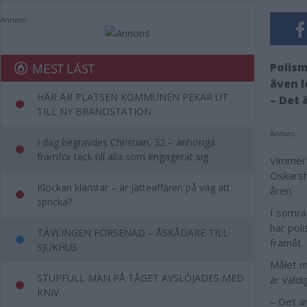
Annons:
MEST LÄST
Polism
även l
HÄR ÄR PLATSEN KOMMUNEN PEKAR UT
– Det 
TILL NY BRANDSTATION
Annons:
I dag begravdes Christian, 32 – anhöriga
framför tack till alla som engagerat sig
Vimmerb
Oskarsh
Klockan klämtar – är jätteaffären på väg att
åren.
spricka?
I somra
har pol
TÄVLINGEN FÖRSENAD – ÅSKÅDARE TILL
framåt.
SJUKHUS
Målet m
STUPFULL MAN PÅ TÅGET AVSLÖJADES MED
är väld
KNIV
– Det är