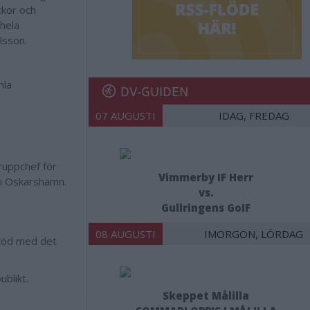
ckor och
 hela
lsson.
mla
DV-GUIDEN
07 AUGUSTI
IDAG, FREDAG
ruppchef för
Vimmerby IF Herr
e i Oskarshamn.
vs.
Gullringens GoIF
08 AUGUSTI
IMORGON, LÖRDAG
stöd med det
ublikt.
Skeppet Målilla