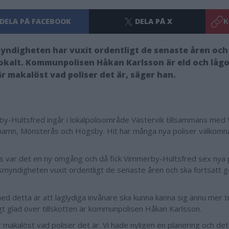
DELA PÅ FACEBOOK
DELA PÅ X
K
yndigheten har vuxit ordentligt de senaste åren och
okalt. Kommunpolisen Håkan Karlsson är eld och lågo
är makalöst vad poliser det är, säger han.
y-Hultsfred ingår i lokalpolisområde Västervik tillsammans med 
amn, Mönsterås och Högsby. Hit har många nya poliser välkomn
s var det en ny omgång och då fick Vimmerby-Hultsfred sex nya p
ismyndigheten vuxit ordentligt de senaste åren och ska fortsatt 
ed detta är att laglydiga invånare ska kunna känna sig ännu mer 
igt glad över tillskotten är kommunpolisen Håkan Karlsson.
 makalöst vad poliser det är. Vi hade nyligen en planering och det