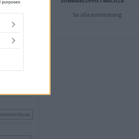
SOMMARLOPPIS I MÅLILLA
ed purposes
Se alla evenemang
Annons:
tteväl ut"
kabrotten ökar
lden"
nsvimmerby.se.