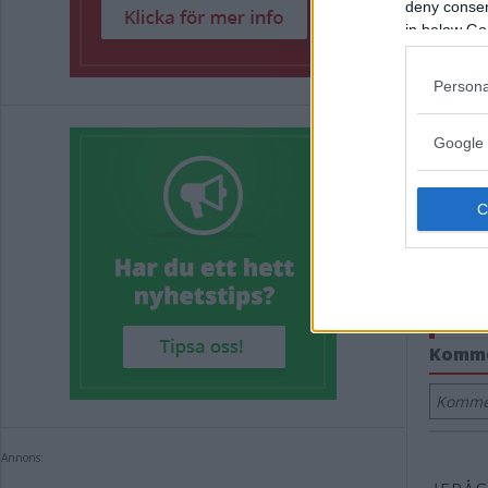
deny consent
in below Go
Rel
Persona
Fem p
Google 
Nu ka
Summe
Fem n
Efter
Komm
Kommen
Annons: