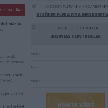
OPIERA LÄNK
VI SÖKER FLERA NYA MEDARBETA
 det märks
r.
BUSINESS CONTROLLER
Annons:
Västervik,
ats de senaste
Annons:
oliser. Totalt
göra det
Annons:
trygga. En som
 har aldrig hänt