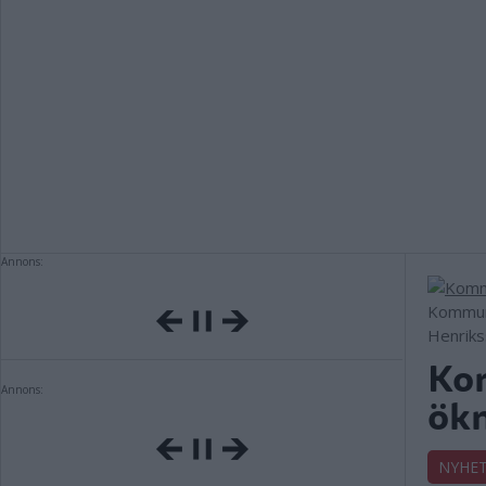
Annons:
Kommunp
Henrik
Ko
Annons:
ökn
NYHE