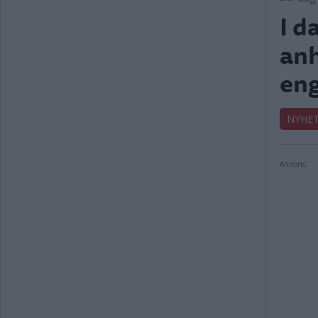
I d
anh
eng
NYHE
Annons: