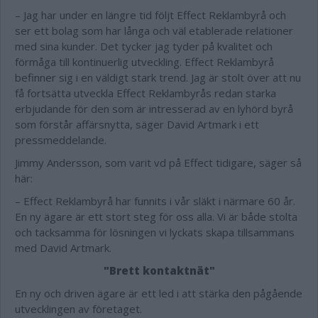
– Jag har under en längre tid följt Effect Reklambyrå och
ser ett bolag som har långa och väl etablerade relationer
med sina kunder. Det tycker jag tyder på kvalitet och
förmåga till kontinuerlig utveckling. Effect Reklambyrå
befinner sig i en väldigt stark trend. Jag är stolt över att nu
få fortsätta utveckla Effect Reklambyrås redan starka
erbjudande för den som är intresserad av en lyhörd byrå
som förstår affärsnytta, säger David Artmark i ett
pressmeddelande.
Jimmy Andersson, som varit vd på Effect tidigare, säger så
här:
– Effect Reklambyrå har funnits i vår släkt i närmare 60 år.
En ny ägare är ett stort steg för oss alla. Vi är både stolta
och tacksamma för lösningen vi lyckats skapa tillsammans
med David Artmark.
"Brett kontaktnät"
En ny och driven ägare är ett led i att stärka den pågående
utvecklingen av företaget.