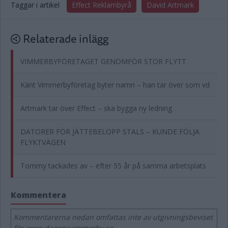
Taggar i artikel
Effect Reklambyrå
David Artmark
Relaterade inlägg
VIMMERBYFÖRETAGET GENOMFÖR STOR FLYTT
Känt Vimmerbyföretag byter namn – han tar över som vd
Artmark tar över Effect – ska bygga ny ledning
DATORER FÖR JÄTTEBELOPP STALS – KUNDE FÖLJA
FLYKTVÄGEN
Tommy tackades av – efter 55 år på samma arbetsplats
Kommentera
Kommentarerna nedan omfattas inte av utgivningsbeviset
för www.dagensvimmerby.se.