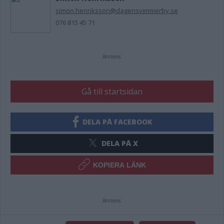
simon.henriksson@dagensvimmerby.se
076 815 45 71
Annons:
Gå till startsidan
DELA PÅ FACEBOOK
DELA PÅ X
KOPIERA LÄNK
Annons: