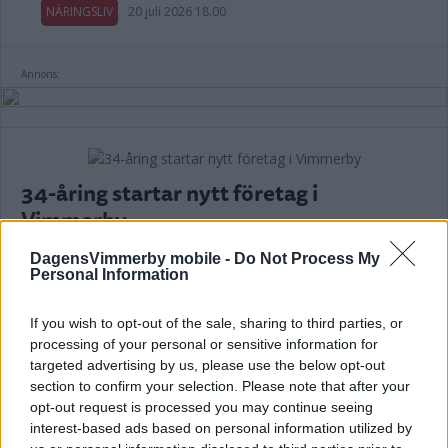
NÄRINGSLIV
20 juli 2026 18.00
Annons:
34-åring startar nytt företag i
Vimmerby
NÄRINGSLIV
10 juli 2026 06.55
DagensVimmerby mobile -
Do Not Process My
Personal Information
If you wish to opt-out of the sale, sharing to third parties, or
processing of your personal or sensitive information for
Återbruksbutiken i centrala Vimmerby
targeted advertising by us, please use the below opt-out
section to confirm your selection. Please note that after your
stänger: ”Varit tuffa månader”
opt-out request is processed you may continue seeing
interest-based ads based on personal information utilized by
NÄRINGSLIV
08 juli 2026 18.00