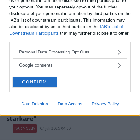
us or personal information disclosed to third parties prior to
your opt-out. You may separately opt-out of the further
disclosure of your personal information by third parties on the
Annons:
IAB’s list of downstream participants. This information may
also be disclosed by us to third parties on the
IAB’s List of
Downstream Participants
that may further disclose it to other
third parties.
FÖRETAG MED VERKSAMHET I
Please note that this website/app uses one or more Google
VIMMERBY BYTER NAMN
Personal Data Processing Opt Outs
services and may gather and store information including but
NÄRINGSLIV
07 juli 2026 07.29
not limited to your visit or usage behaviour. You may click to
Google consents
grant or deny consent to Google and its third-party tags to
use your data for below specified purposes in below Google
CONFIRM
consent section.
Alsér om beslutet att överlämna
Data Deletion
Data Access
Privacy Policy
livsverket: "Företaget blir helt enkelt
starkare"
NÄRINGSLIV
07 juli 2026 04.00