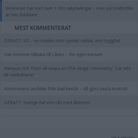
Veteranen har kört över 1 000 rallytävlingar – men på Emiltrofén
är han åskådare
MEST KOMMENTERAT
DEBATT: SD – en maskin som sprider rädsla, inte trygghet
Han kommer tillbaka till Låxbo – för egen konsert
Hampus och Theo vill skapa en EPA-slinga i Vimmerby: "Lär inte
bli odebatterat"
Kommunens avrådan från bad består – då görs nästa kontroll
DEBATT: Sverige har inte råd med ålderism
Visa privacy