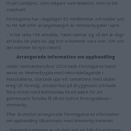
Örjan Lundqvist, som tidigare varit ledamot, men nu blir
suppleant.
Företagarna har i dagsläget 85 medlemmar och laddar just
nu för fullt inför arrangemanget av Vimmerbygalan i april.
– Vi har cirka 190 anmälda. Taket närmar sig så det är dags
att boka sin plats nu. Jag tror vi kommer vara över 200 och
det kommer bli nytt rekord.
Arrangerade information om upphandling
Under verksamhetsåret 2024 hade Företagarna bland
annat en Vimmerbygala med rekorddeltagande i
Mässhallarna, startade upp ett samarbete med skolan
kring UF-företag, oktoberfest på Brygghuset och hade
flera möten med kommunala företrädare för att
gemensamt försöka få till ett bättre företagsklimat i
Vimmerby.
Efter årsmötet arrangerade Företagarna en information
om upphandling tillsammans med Vimmerby kommun.
– Näringslivsenheten är på plats och en från Företagarna i