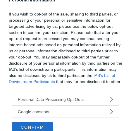
If you wish to opt-out of the sale, sharing to third parties, or
processing of your personal or sensitive information for
targeted advertising by us, please use the below opt-out
Återbruksbutiken i centrala Vimmerby
section to confirm your selection. Please note that after your
opt-out request is processed you may continue seeing
stänger: ”Varit tuffa månader”
interest-based ads based on personal information utilized by
us or personal information disclosed to third parties prior to
NÄRINGSLIV
08 juli 2026 18.00
your opt-out. You may separately opt-out of the further
disclosure of your personal information by third parties on the
IAB’s list of downstream participants. This information may
also be disclosed by us to third parties on the
IAB’s List of
FÖRETAG MED VERKSAMHET I
Downstream Participants
that may further disclose it to other
VIMMERBY BYTER NAMN
third parties.
Please note that this website/app uses one or more Google
NÄRINGSLIV
07 juli 2026 07.29
Personal Data Processing Opt Outs
services and may gather and store information including but
not limited to your visit or usage behaviour. You may click to
Google consents
grant or deny consent to Google and its third-party tags to
Annons:
use your data for below specified purposes in below Google
CONFIRM
consent section.