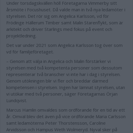
Under torsdagskvällen höll Företagarna Vimmerby sitt
årsmöte i Focushuset. Då valde man in två nya ledamöter i
styrelsen. Det rör sig om Angelica Karlsson, vd för
Frödinge Hällerum Timber samt Malin Starenflykt, som är
arkitekt och driver Starlings med fokus på event och
projektledning.
Det var under 2021 som Angelica Karlsson tog över som
vd för familjeföretaget.
– Genom att välja in Angelica och Malin förstärker vi
styrelsen med två kompetenta personer som dessutom
representerar två branscher vi inte har i dag i styrelsen.
Genom utökningen blir vi fler och breddar därmed
kompetensen i styrelsen. Ingen har lämnat styrelsen, utan
vi utökar med två personer, säger Företagarnas Örjan
Lundqvist.
Marcus Hamlin omvaldes som ordförande för en tid av ett
år. Omval blev det även på vice ordförande Maria Carlsson
samt ledamöterna Peter Thorstensson, Caroline
Arvidsson och Hampus Weth Wolmeryd. Nyval sker på