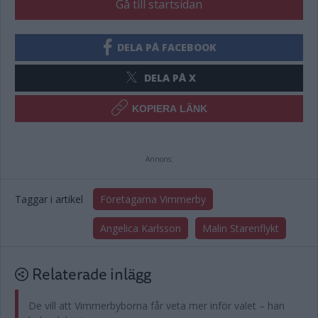
Gå till startsidan
DELA PÅ FACEBOOK
DELA PÅ X
KOPIERA LÄNK
Annons:
Taggar i artikel
Företagarna Vimmerby
Angelica Karlsson
Malin Starenflykt
Relaterade inlägg
De vill att Vimmerbyborna får veta mer inför valet – han