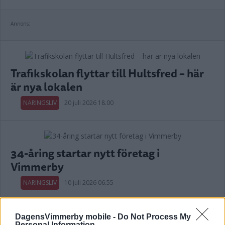
Annons:
Trafikskolan flyttar till Hultsfred – här
är nya lokalen
NÄRINGSLIV
20 juli 2026 18.00
34-åring startar nytt företag i
Vimmerby
NÄRINGSLIV
10 juli 2026 06.55
Annons:
DagensVimmerby mobile -
Do Not Process My
Personal Information