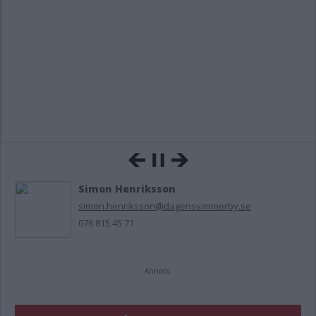
Simon Henriksson
simon.henriksson@dagensvimmerby.se
076 815 45 71
Annons: