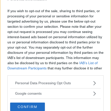
KULTUR
15 november 2016 10.18
If you wish to opt-out of the sale, sharing to third parties, or
processing of your personal or sensitive information for
Annons:
targeted advertising by us, please use the below opt-out
section to confirm your selection. Please note that after your
opt-out request is processed you may continue seeing
interest-based ads based on personal information utilized by
us or personal information disclosed to third parties prior to
Ny succémånad för Näs – ökade med 49
your opt-out. You may separately opt-out of the further
procent
disclosure of your personal information by third parties on the
IAB’s list of downstream participants. This information may
NÄRINGSLIV
04 oktober 2016 11.18
also be disclosed by us to third parties on the
IAB’s List of
Downstream Participants
that may further disclose it to other
third parties.
Vrålstark månad av Näs – snart slås
Please note that this website/app uses one or more Google
Personal Data Processing Opt Outs
services and may gather and store information including but
fjolåret
not limited to your visit or usage behaviour. You may click to
Google consents
grant or deny consent to Google and its third-party tags to
KULTUR
01 september 2016 08.43
use your data for below specified purposes in below Google
CONFIRM
consent section.