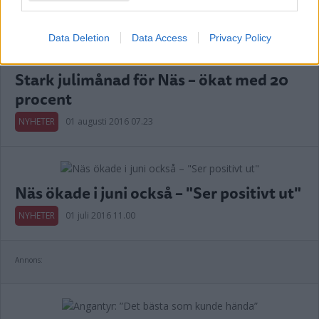
Annons:
Data Deletion
Data Access
Privacy Policy
Stark julimånad för Näs – ökat med 20
procent
NYHETER
01 augusti 2016 07.23
Näs ökade i juni också – "Ser positivt ut"
NYHETER
01 juli 2016 11.00
Annons: