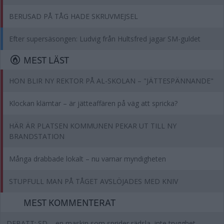
BERUSAD PÅ TÅG HADE SKRUVMEJSEL
Efter supersäsongen: Ludvig från Hultsfred jagar SM-guldet
MEST LÄST
HON BLIR NY REKTOR PÅ AL-SKOLAN – "JÄTTESPÄNNANDE"
Klockan klämtar – är jätteaffären på väg att spricka?
HÄR ÄR PLATSEN KOMMUNEN PEKAR UT TILL NY
BRANDSTATION
Många drabbade lokalt – nu varnar myndigheten
STUPFULL MAN PÅ TÅGET AVSLÖJADES MED KNIV
MEST KOMMENTERAT
DEBATT: SD – en maskin som sprider rädsla, inte trygghet