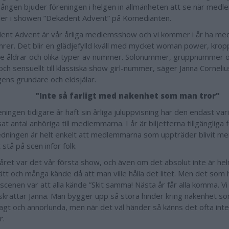
gången bjuder föreningen i helgen in allmänheten att se när med
er i showen ”Dekadent Advent” på Komedianten.
ent Advent är vår årliga medlemsshow och vi kommer i år ha med
enrer. Det blir en glädjefylld kväll med mycket woman power, krop
e åldrar och olika typer av nummer. Solonummer, gruppnummer oc
och sensuellt till klassiska show girl-nummer, säger Janna Corneli
gens grundare och eldsjälar.
"Inte så farligt med nakenhet som man tror"
ningen tidigare år haft sin årliga juluppvisning har den endast var
t antal anhöriga till medlemmarna. I år är biljetterna tillgängliga 
edningen är helt enkelt att medlemmarna som uppträder blivit m
stå på scen inför folk.
 året var det vår första show, och även om det absolut inte är hel
lätt och många kände då att man ville hålla det litet. Men det som 
v scenen var att alla kände ”Skit samma! Nästa år får alla komma. Vi 
” skrattar Janna. Man bygger upp så stora hinder kring nakenhet s
agt och annorlunda, men när det väl händer så känns det ofta inte
r.