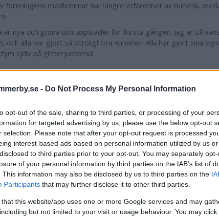
av föreningens medlemmar har längre erfarenhet av burlesk, me
re.
 är nya och gröna och uppträder för första gången. Jag är så vans
t, och alla har gjort så otroligt bra nummer. Alla har gjort sina e
tym själv på glitterjuntorna!
mmerby.se -
Do Not Process My Personal Information
Nationell burleskstjärna uppträder
to opt-out of the sale, sharing to third parties, or processing of your per
 föreningens egna medlemmar uppträder även den svenska burl
formation for targeted advertising by us, please use the below opt-out s
vet.
r selection. Please note that after your opt-out request is processed y
r tagit hit ganska många svenska burleskstjärnor sedan vi startade
eing interest-based ads based on personal information utilized by us or
förmiddagen kommer Lady Rivet hålla en workshop för föreningen 
disclosed to third parties prior to your opt-out. You may separately opt-
p till medlemmarna, och sedan uppträder även hon på kvällen.
losure of your personal information by third parties on the IAB’s list of
. This information may also be disclosed by us to third parties on the
IA
vällen kommer röda mattan att rullas ut på Storgatan utanför Kom
Participants
that may further disclose it to other third parties.
arna hoppas på att även publiken väljer att klä upp sig.
 that this website/app uses one or more Google services and may gath
 året fick man lite känslan av en New York under gound club när 
including but not limited to your visit or usage behaviour. You may click 
an och såg den röda mattan och dörrvakterna utanför Komediant