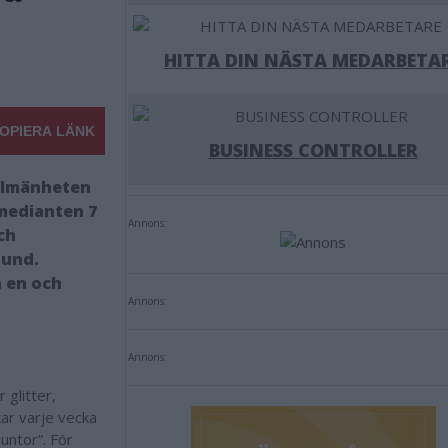
HITTA DIN NÄSTA MEDARBETA
OPIERA LÄNK
BUSINESS CONTROLLER
allmänheten
omedianten 7
Annons:
ch
stund.
h en och
Annons:
Annons:
glitter,
ar varje vecka
untor”. För