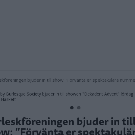
 Burlesque Society bjuder in till showen "Dekadent Advent" lördag 
 Haskett
leskföreningen bjuder in til
w: ”Förvänta er spektakulä