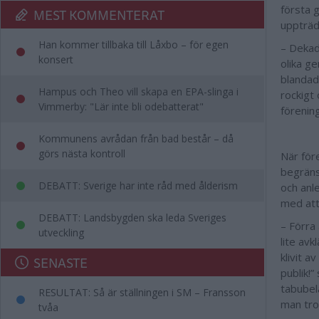
första 
MEST KOMMENTERAT
uppträd
Han kommer tillbaka till Låxbo – för egen
– Dekad
konsert
olika g
blandad
Hampus och Theo vill skapa en EPA-slinga i
rockigt 
Vimmerby: "Lär inte bli odebatterat"
förenin
Kommunens avrådan från bad består – då
görs nästa kontroll
När före
begränsa
DEBATT: Sverige har inte råd med ålderism
och anl
med att 
DEBATT: Landsbygden ska leda Sveriges
– Förra
utveckling
lite avk
klivit a
SENASTE
publik!
tabubel
RESULTAT: Så är ställningen i SM – Fransson
man tro
tvåa