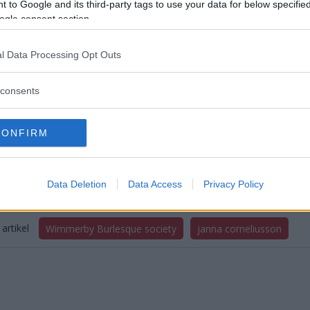
 to Google and its third-party tags to use your data for below specifi
 komma till en helt annan värld än den man förväntar sig i Vimmer
ogle consent section.
s ett begränsat antal biljetter till föreställningen. Anmälan görs v
a.
l Data Processing Opt Outs
consents
Johanna Karlsson
johanna.karlsson@da
CONFIRM
070 818 84 77
Data Deletion
Data Access
Privacy Policy
artikel
Wimmerby Burlesque society
janna corneliusson