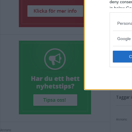
deny consent
som att
in below Go
Det finn
hemsid
Persona
Annons:
Google 
Annons:
Taggar i 
Annons:
Annons: