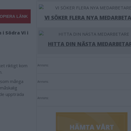
OPIERA LÄNK
VI SÖKER FLERA NYA MEDARBETA
 Södra Vi i
HITTA DIN NÄSTA MEDARBETA
et riktigt kom
Annons:
n.
de som många
Annons:
småskalig
ade uppträda
Annons: