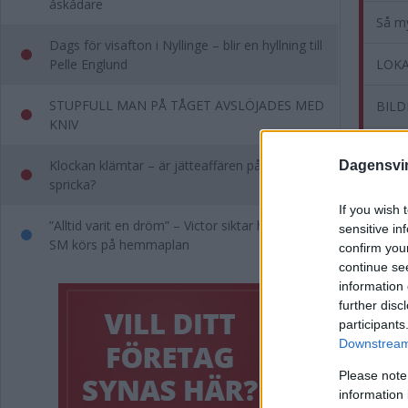
åskådare
Så my
Dags för visafton i Nyllinge – blir en hyllning till
Pelle Englund
LOKA
STUPFULL MAN PÅ TÅGET AVSLÖJADES MED
BILDE
KNIV
Pumpe
Klockan klämtar – är jätteaffären på väg att
Dagensvi
Komm
spricka?
If you wish 
Kommen
”Alltid varit en dröm” – Victor siktar högt när
sensitive in
SM körs på hemmaplan
confirm you
continue se
information 
further disc
participants
Downstream 
Please note
information 