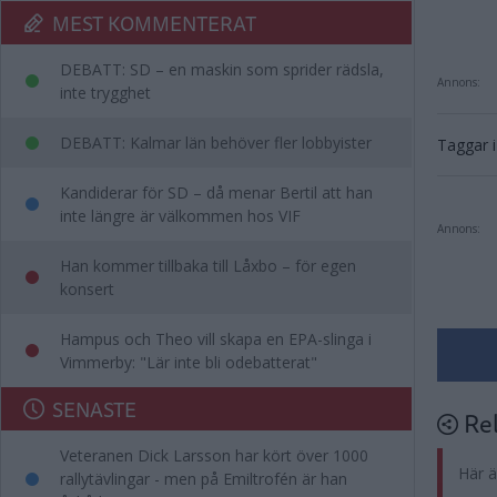
MEST KOMMENTERAT
DEBATT: SD – en maskin som sprider rädsla,
Annons:
inte trygghet
DEBATT: Kalmar län behöver fler lobbyister
Taggar i 
Kandiderar för SD – då menar Bertil att han
inte längre är välkommen hos VIF
Annons:
Han kommer tillbaka till Låxbo – för egen
konsert
Hampus och Theo vill skapa en EPA-slinga i
Vimmerby: "Lär inte bli odebatterat"
SENASTE
Rel
Veteranen Dick Larsson har kört över 1000
Här ä
rallytävlingar - men på Emiltrofén är han