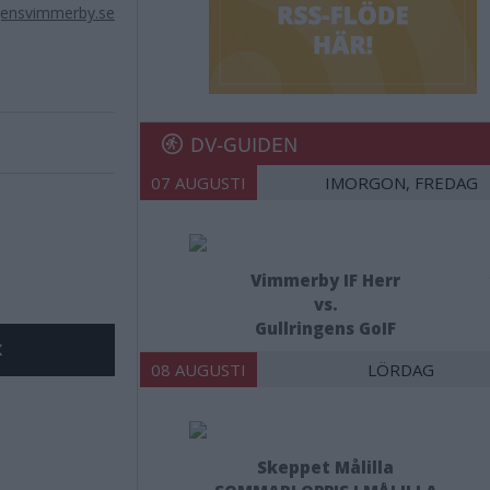
gensvimmerby.se
DV-GUIDEN
07 AUGUSTI
IMORGON, FREDAG
Vimmerby IF Herr
vs.
Gullringens GoIF
X
08 AUGUSTI
LÖRDAG
Skeppet Målilla