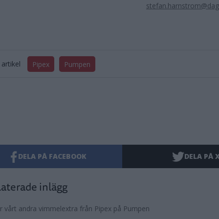
stefan.harnstrom@da
artikel
Pipex
Pumpen
DELA PÅ FACEBOOK
DELA PÅ 
aterade inlägg
r vårt andra vimmelextra från Pipex på Pumpen