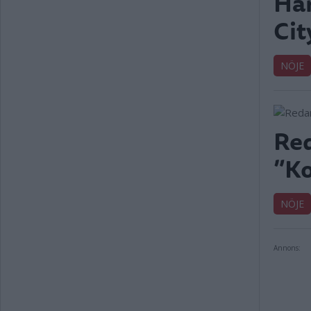
Här
Cit
NÖJE
Red
”Ko
NÖJE
Annons: