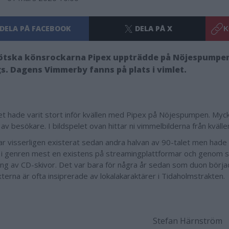
DELA PÅ FACEBOOK
DELA PÅ X
K
tska könsrockarna Pipex uppträdde på Nöjespumpen i
s. Dagens Vimmerby fanns på plats i vimlet.
et hade varit stort inför kvällen med Pipex på Nöjespumpen. Myck
v besökare. I bildspelet ovan hittar ni vimmelbilderna från kvälle
ar visserligen existerat sedan andra halvan av 90-talet men ha
r i genren mest en existens på streamingplattformar och genom 
ning av CD-skivor. Det var bara för några år sedan som duon börj
xterna är ofta insiprerade av lokalakaraktärer i Tidaholmstrakten.
Stefan Härnström