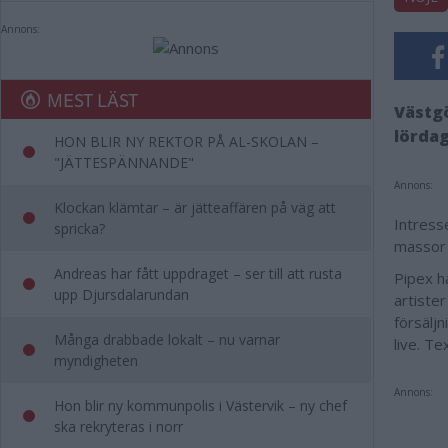
Annons:
MEST LÄST
Västgö
lördag
HON BLIR NY REKTOR PÅ AL-SKOLAN –
"JÄTTESPÄNNANDE"
Annons:
Klockan klämtar – är jätteaffären på väg att
Intress
spricka?
massor a
Andreas har fått uppdraget – ser till att rusta
Pipex h
upp Djursdalarundan
artiste
försälj
Många drabbade lokalt – nu varnar
live. Te
myndigheten
Annons:
Hon blir ny kommunpolis i Västervik – ny chef
ska rekryteras i norr