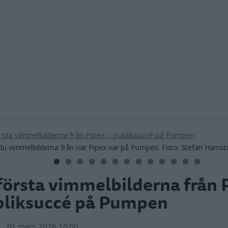
du vimmelbilderna från när Pipex var på Pumpen. Foto: Stefan Härns
första vimmelbilderna från 
bliksuccé på Pumpen
01 mars 2026 10.00