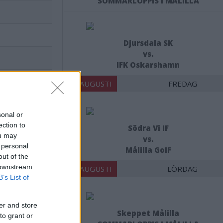
SOMMARLOPPIS I MÅLILLA
Djursdala SK
vs.
IFK Oskarshamn
14 AUGUSTI
FREDAG
sonal or
nsvimmerby.se.
ection to
Södra Vi IF
ou may
vs.
 personal
Målilla GoIF
out of the
 downstream
15 AUGUSTI
LÖRDAG
B’s List of
er and store
Skeppet Målilla
to grant or