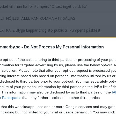
cket vill man ha för Pumpen: "Oftast inget quick fix"
LT NÖJESSTÄLLE KAN KOMMA ATT SÄLJAS
XTRA: 2 Blyga Läppar drog storpublik till Pumpens påskfest
n fortsätter med konserter – och gör nya satsningar
mmerby.se -
Do Not Process My Personal Information
entera
to opt-out of the sale, sharing to third parties, or processing of your per
tarerna nedan omfattas inte av utgivningsbeviset för www.dage
formation for targeted advertising by us, please use the below opt-out s
r selection. Please note that after your opt-out request is processed y
eing interest-based ads based on personal information utilized by us or
disclosed to third parties prior to your opt-out. You may separately opt-
losure of your personal information by third parties on the IAB’s list of
. This information may also be disclosed by us to third parties on the
IA
Participants
that may further disclose it to other third parties.
 that this website/app uses one or more Google services and may gath
including but not limited to your visit or usage behaviour. You may click 