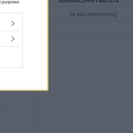
SOMMARLOPPIS I MÅLILLA
ed purposes
Se alla evenemang
Annons:
s