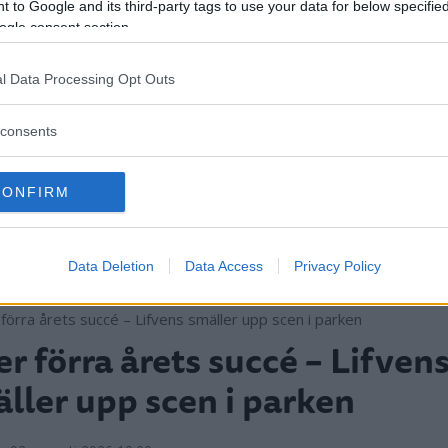
 to Google and its third-party tags to use your data for below specifi
ogle consent section.
l Data Processing Opt Outs
consents
CONFIRM
Data Deletion
Data Access
Privacy Policy
er förra årets succé – Lifven
ller upp scen i parken