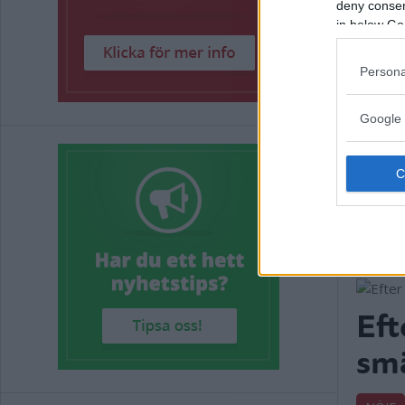
deny consent
in below Go
Persona
Google 
Eft
smä