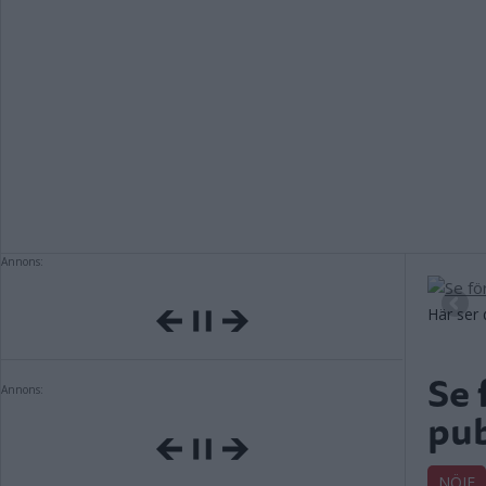
Annons:
Här ser 
Se 
Annons:
pu
NÖJE