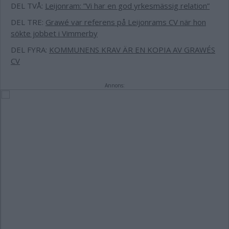
DEL TVÅ:
Leijonram: ”Vi har en god yrkesmässig relation”
DEL TRE:
Grawé var referens på Leijonrams CV när hon
sökte jobbet i Vimmerby
DEL FYRA:
KOMMUNENS KRAV ÄR EN KOPIA AV GRAWÉS
CV
Annons: