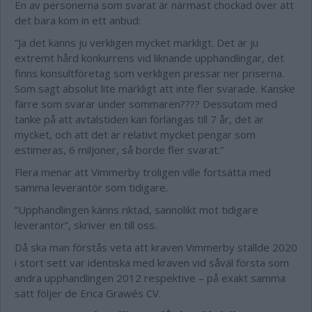
En av personerna som svarat är närmast chockad över att
det bara kom in ett anbud:
”Ja det känns ju verkligen mycket märkligt. Det är ju
extremt hård konkurrens vid liknande upphandlingar, det
finns konsultföretag som verkligen pressar ner priserna.
Som sagt absolut lite märkligt att inte fler svarade. Kanske
färre som svarar under sommaren???? Dessutom med
tanke på att avtalstiden kan förlängas till 7 år, det är
mycket, och att det är relativt mycket pengar som
estimeras, 6 miljoner, så borde fler svarat.”
Flera menar att Vimmerby troligen ville fortsätta med
samma leverantör som tidigare.
”Upphandlingen känns riktad, sannolikt mot tidigare
leverantör”, skriver en till oss.
Då ska man förstås veta att kraven Vimmerby ställde 2020
i stort sett var identiska med kraven vid såväl första som
andra upphandlingen 2012 respektive – på exakt samma
sätt följer de Erica Grawés CV.