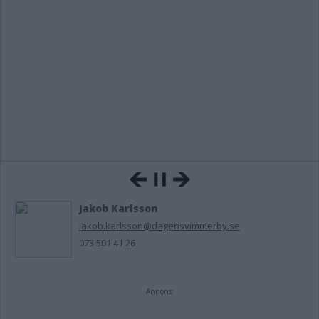
Jakob Karlsson
jakob.karlsson@dagensvimmerby.se
073 501 41 26
Annons: