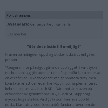
Politisk annons
Avsändare:
Centerpartiet i Kalmar län
Läs mer här
”Gör det nästintill omöjligt”
Kraven på mängden uppdrag sticker också ut enligt en
person:
”Reagerar inte på något gällande upplägget, i vårt tycke
ett bra upplägg (förutom att de så specifikt bara anser att
en certifierad UL-handledare kan genomföra det), men
konstaterar att de redan har köpt in och implementerat
hela konceptet UL, IL och SDI. Däremot är kraven på
erfarenhet av genomförda UL-, IL och SDI-uppdrag
mycket höga ställda. Väldigt få som kan leva upp till
detta. Klart att vi som leverantör funderar över om det