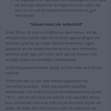
ett lämnade anbud. Har du någon teori om varför det
blev så och vad Vimmerby kommun kunde ha gjort
annorlunda?
”Slöseri med vår arbetstid”
Vi har fått in 20 svar och hälften av dem skriver att de
antingen misstänkte eller förstod att upphandlingen var
skräddarsydd för en redan tilltänkt leverantör. Ingen
upplevde att de kunde matcha de krav som Vimmerby
kommun ställt upp och i stort sett alla ser kraven som
onödigt snäva och avsiktligt exkluderande.
En företagsrepresentant ansåg att det hade varit slöseri
med tid:
”Eftersom det är mer eller mindre uppenbart att
Vimmerby kommun - med sina mycket specifika,
detaljerade och exakta krav på konsultkompetens (punkt
4.8.1) - vet att det finns en konsult som uppfyller dessa
krav, en konsult som man från början bestämt sig för att
anlita, så skulle det varit slöseri med vår arbetstid att