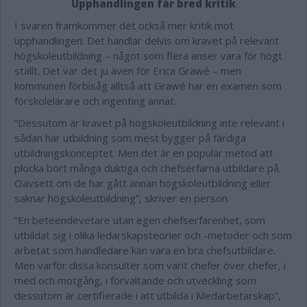
Upphandlingen får bred kritik
I svaren framkommer det också mer kritik mot
upphandlingen. Det handlar delvis om kravet på relevant
högskoleutbildning – något som flera anser vara för högt
ställt. Det var det ju även för Erica Grawé – men
kommunen förbisåg alltså att Grawé har en examen som
förskolelärare och ingenting annat.
”Dessutom är kravet på högskoleutbildning inte relevant i
sådan här utbildning som mest bygger på färdiga
utbildningskonceptet. Men det är en populär metod att
plocka bort många duktiga och chefserfarna utbildare på.
Oavsett om de har gått annan högskoleutbildning eller
saknar högskoleutbildning”, skriver en person.
”En beteendevetare utan egen chefserfarenhet, som
utbildat sig i olika ledarskapsteorier och -metoder och som
arbetat som handledare kan vara en bra chefsutbildare.
Men varför dissa konsulter som varit chefer över chefer, i
med och motgång, i förvaltande och utveckling som
dessutom är certifierade i att utbilda i Medarbetarskap”,