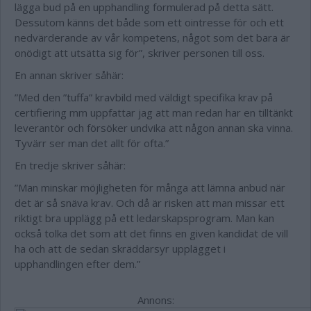
lägga bud på en upphandling formulerad på detta sätt.
Dessutom känns det både som ett ointresse för och ett
nedvärderande av vår kompetens, något som det bara är
onödigt att utsätta sig för”, skriver personen till oss.
En annan skriver såhär:
”Med den ”tuffa” kravbild med väldigt specifika krav på
certifiering mm uppfattar jag att man redan har en tilltänkt
leverantör och försöker undvika att någon annan ska vinna.
Tyvärr ser man det allt för ofta.”
En tredje skriver såhär:
”Man minskar möjligheten för många att lämna anbud när
det är så snäva krav. Och då är risken att man missar ett
riktigt bra upplägg på ett ledarskapsprogram. Man kan
också tolka det som att det finns en given kandidat de vill
ha och att de sedan skräddarsyr upplägget i
upphandlingen efter dem.”
Annons: