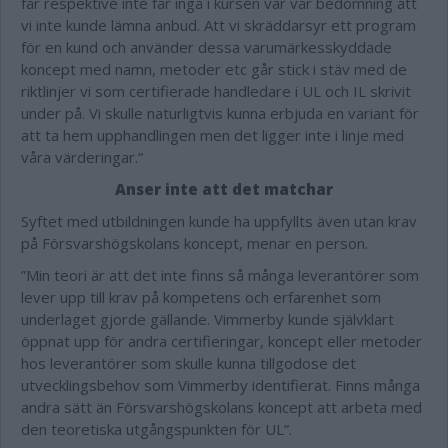
får respektive inte får ingå i kursen var vår bedömning att
vi inte kunde lämna anbud. Att vi skräddarsyr ett program
för en kund och använder dessa varumärkesskyddade
koncept med namn, metoder etc går stick i stäv med de
riktlinjer vi som certifierade handledare i UL och IL skrivit
under på. Vi skulle naturligtvis kunna erbjuda en variant för
att ta hem upphandlingen men det ligger inte i linje med
våra värderingar.”
Anser inte att det matchar
Syftet med utbildningen kunde ha uppfyllts även utan krav
på Försvarshögskolans koncept, menar en person.
”Min teori är att det inte finns så många leverantörer som
lever upp till krav på kompetens och erfarenhet som
underlaget gjorde gällande. Vimmerby kunde självklart
öppnat upp för andra certifieringar, koncept eller metoder
hos leverantörer som skulle kunna tillgodose det
utvecklingsbehov som Vimmerby identifierat. Finns många
andra sätt än Försvarshögskolans koncept att arbeta med
den teoretiska utgångspunkten för UL”.