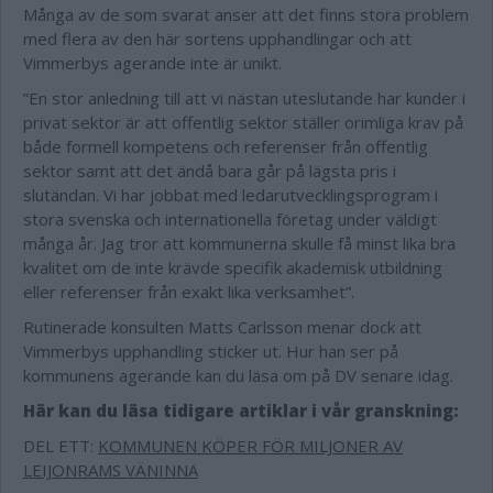
Många av de som svarat anser att det finns stora problem
med flera av den här sortens upphandlingar och att
Vimmerbys agerande inte är unikt.
”En stor anledning till att vi nästan uteslutande har kunder i
privat sektor är att offentlig sektor ställer orimliga krav på
både formell kompetens och referenser från offentlig
sektor samt att det ändå bara går på lägsta pris i
slutändan. Vi har jobbat med ledarutvecklingsprogram i
stora svenska och internationella företag under väldigt
många år. Jag tror att kommunerna skulle få minst lika bra
kvalitet om de inte krävde specifik akademisk utbildning
eller referenser från exakt lika verksamhet”.
Rutinerade konsulten Matts Carlsson menar dock att
Vimmerbys upphandling sticker ut. Hur han ser på
kommunens agerande kan du läsa om på DV senare idag.
Här kan du läsa tidigare artiklar i vår granskning:
DEL ETT:
KOMMUNEN KÖPER FÖR MILJONER AV
LEIJONRAMS VÄNINNA