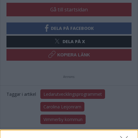
Gå till startsidan
DELA PÅ FACEBOOK
DELA PÅ X
KOPIERA LÄNK
Annons:
Taggar i artikel
Ledarutvecklingsprogrammet
Carolina Leijonram
Vimmerby kommun