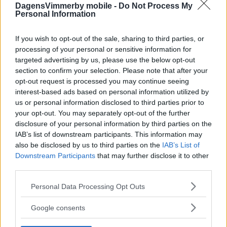
Relaterade inlägg
DagensVimmerby mobile -
Do Not Process My
Personal Information
KOMMUNEN SÄGER UPP AVTALET MED
HUSKONSULTEN
If you wish to opt-out of the sale, sharing to third parties, or
processing of your personal or sensitive information for
Gjorde inköp av konsulten på 76 000 – utan någon
targeted advertising by us, please use the below opt-out
dokumentation
section to confirm your selection. Please note that after your
opt-out request is processed you may continue seeing
interest-based ads based on personal information utilized by
Grawé till Leijonram: ”Ring mig efter jobbet”
us or personal information disclosed to third parties prior to
your opt-out. You may separately opt-out of the further
ERFAREN KONSULT: ”En oegentlighet som går ut över
disclosure of your personal information by third parties on the
skattebetalarna”
IAB’s list of downstream participants. This information may
also be disclosed by us to third parties on the
IAB’s List of
KOMMUNENS KRAV ÄR EN KOPIA AV ERICA GRAWÉS CV
Downstream Participants
that may further disclose it to other
third parties.
Kommentera
Please note that this website/app uses one or more Google
Personal Data Processing Opt Outs
services and may gather and store information including but
Kommentarerna nedan omfattas inte av utgivningsbeviset
not limited to your visit or usage behaviour. You may click to
Google consents
för www.dagensvimmerby.se.
grant or deny consent to Google and its third-party tags to
use your data for below specified purposes in below Google