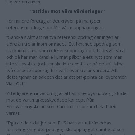
skriver en annan.
”Strider mot våra värderingar”
För mindre företag är det kraven på mängden
referensuppdrag som försvårar upphandlingen.
”Ganska svårt att ha två referensuppdrag där ingen är
äldre än tre år inom området. Ett liknande uppdrag som
ska kunna tjäna som referensuppdrag blir lätt drygt två år
och då har man kanske kunnat påbörja ett nytt som man
inte vill avsluta (och kanske inte ens tittar på detta). Mina
två senaste uppdrag har varit över tre år vardera. Allt
detta tjänar en sak och det är att pin-pointa en leverantör.
Via LOU.”
Ytterligare en invändning är att Vimmerbys upplägg strider
mot de varumärkesskyddade koncept från
Försvarshögskolan som Carolina Leijonram hela tiden
värnat.
”Pga av de riktlinjer som FHS har satt utifrån deras
forskning kring det pedagogiska upplägget samt vad som