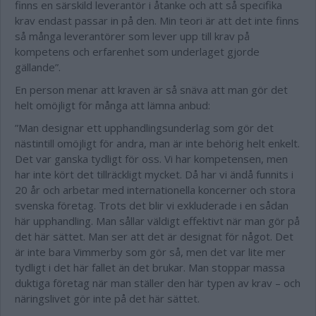
finns en särskild leverantör i åtanke och att så specifika
krav endast passar in på den. Min teori är att det inte finns
så många leverantörer som lever upp till krav på
kompetens och erfarenhet som underlaget gjorde
gällande”.
En person menar att kraven är så snäva att man gör det
helt omöjligt för många att lämna anbud:
”Man designar ett upphandlingsunderlag som gör det
nästintill omöjligt för andra, man är inte behörig helt enkelt.
Det var ganska tydligt för oss. Vi har kompetensen, men
har inte kört det tillräckligt mycket. Då har vi ändå funnits i
20 år och arbetar med internationella koncerner och stora
svenska företag. Trots det blir vi exkluderade i en sådan
här upphandling. Man sållar väldigt effektivt när man gör på
det här sättet. Man ser att det är designat för något. Det
är inte bara Vimmerby som gör så, men det var lite mer
tydligt i det här fallet än det brukar. Man stoppar massa
duktiga företag när man ställer den här typen av krav – och
näringslivet gör inte på det här sättet.