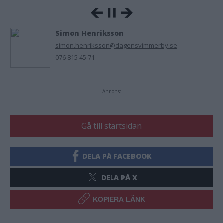
Simon Henriksson
simon.henriksson@dagensvimmerby.se
076 815 45 71
Annons:
Gå till startsidan
DELA PÅ FACEBOOK
DELA PÅ X
KOPIERA LÄNK