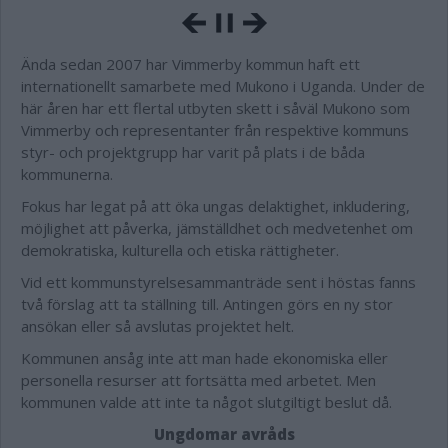
Ända sedan 2007 har Vimmerby kommun haft ett
internationellt samarbete med Mukono i Uganda. Under de
här åren har ett flertal utbyten skett i såväl Mukono som
Vimmerby och representanter från respektive kommuns
styr- och projektgrupp har varit på plats i de båda
kommunerna.
Fokus har legat på att öka ungas delaktighet, inkludering,
möjlighet att påverka, jämställdhet och medvetenhet om
demokratiska, kulturella och etiska rättigheter.
Vid ett kommunstyrelsesammanträde sent i höstas fanns
två förslag att ta ställning till. Antingen görs en ny stor
ansökan eller så avslutas projektet helt.
Kommunen ansåg inte att man hade ekonomiska eller
personella resurser att fortsätta med arbetet. Men
kommunen valde att inte ta något slutgiltigt beslut då.
Ungdomar avråds