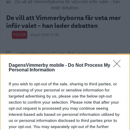
De vill att Vimmerbyborna får veta mer
inför valet – han leder debatten
POLITIK
28 juli 2026 15.00
DagensVimmerby mobile -
Do Not Process My
Hilda Helmersson (C) om våld i ungas
Personal Information
nära relationer: "Mörkertalet är stort”
If you wish to opt-out of the sale, sharing to third parties, or
POLITIK
22 juli 2026 18.00
processing of your personal or sensitive information for
targeted advertising by us, please use the below opt-out
section to confirm your selection. Please note that after your
Annons:
opt-out request is processed you may continue seeing
interest-based ads based on personal information utilized by
us or personal information disclosed to third parties prior to
your opt-out. You may separately opt-out of the further