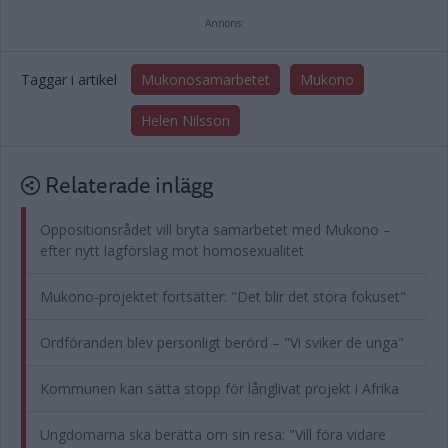
Annons:
Taggar i artikel
Mukonosamarbetet
Mukono
Helen Nilsson
Relaterade inlägg
Oppositionsrådet vill bryta samarbetet med Mukono –
efter nytt lagförslag mot homosexualitet
Mukono-projektet fortsätter: "Det blir det stora fokuset"
Ordföranden blev personligt berörd – "Vi sviker de unga"
Kommunen kan sätta stopp för långlivat projekt i Afrika
Ungdomarna ska berätta om sin resa: "Vill föra vidare