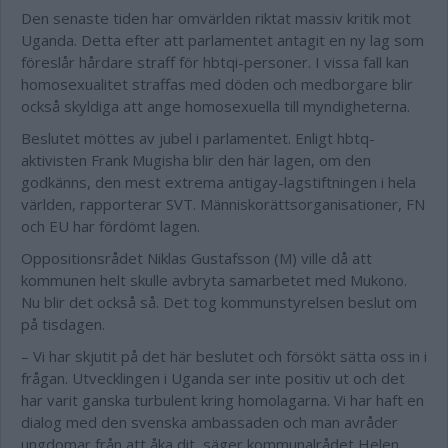
Den senaste tiden har omvärlden riktat massiv kritik mot
Uganda. Detta efter att parlamentet antagit en ny lag som
föreslår hårdare straff för hbtqi-personer. I vissa fall kan
homosexualitet straffas med döden och medborgare blir
också skyldiga att ange homosexuella till myndigheterna.
Beslutet möttes av jubel i parlamentet. Enligt hbtq-
aktivisten Frank Mugisha blir den här lagen, om den
godkänns, den mest extrema antigay-lagstiftningen i hela
världen, rapporterar SVT. Människorättsorganisationer, FN
och EU har fördömt lagen.
Oppositionsrådet Niklas Gustafsson (M) ville då att
kommunen helt skulle avbryta samarbetet med Mukono.
Nu blir det också så. Det tog kommunstyrelsen beslut om
på tisdagen.
– Vi har skjutit på det här beslutet och försökt sätta oss in i
frågan. Utvecklingen i Uganda ser inte positiv ut och det
har varit ganska turbulent kring homolagarna. Vi har haft en
dialog med den svenska ambassaden och man avråder
ungdomar från att åka dit, säger kommunalrådet Helen