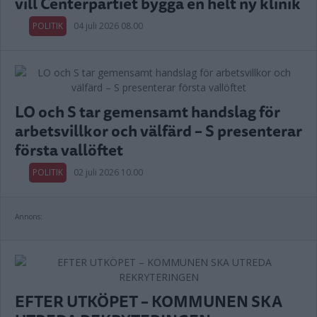
vill Centerpartiet bygga en helt ny klinik
POLITIK
04 juli 2026 08.00
LO och S tar gemensamt handslag för
arbetsvillkor och välfärd – S presenterar
första vallöftet
POLITIK
02 juli 2026 10.00
Annons:
EFTER UTKÖPET – KOMMUNEN SKA