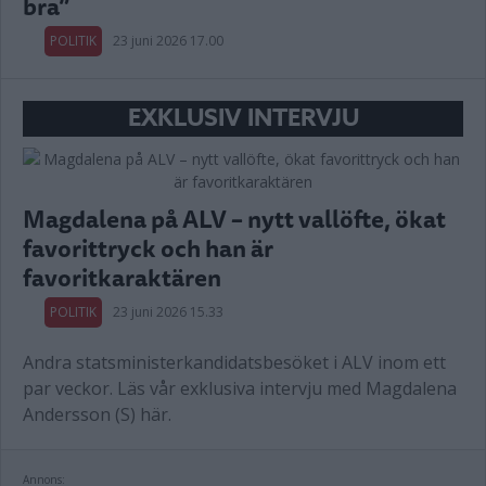
bra”
POLITIK
23 juni 2026 17.00
EXKLUSIV INTERVJU
Magdalena på ALV – nytt vallöfte, ökat
favorittryck och han är
favoritkaraktären
POLITIK
23 juni 2026 15.33
Andra statsministerkandidatsbesöket i ALV inom ett
par veckor. Läs vår exklusiva intervju med Magdalena
Andersson (S) här.
Annons: