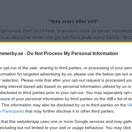
"Inte svart eller vitt"
tterminens start 2024 hade Brännebro skola 26 elever. Rumskulla
 En av dessa har redan stängts och flera skulle kunna hamna i far
 om 20 till 25 elever blir en ny gräns eller riktlinje.
mmer dröja lite till innan vi kan säga det. Vi ska ut till orterna och
mmerby.se -
Do Not Process My Personal Information
ionsmöten. Det är inte för att lägga ned, utan för att vara överen
to opt-out of the sale, sharing to third parties, or processing of your per
formation for targeted advertising by us, please use the below opt-out s
t kommer handla om 20-25 elever någonstans?
r selection. Please note that after your opt-out request is processed y
är svart eller vitt. Vi kan inte enbart titta på antalet. Det finns fler
eing interest-based ads based on personal information utilized by us or
gtvis och det vet vi sedan 2015. Då var man på gång att lägga ned 
disclosed to third parties prior to your opt-out. You may separately opt-
pelvis Tuna ligger geografiskt så till att det blir svårt oavsett h
losure of your personal information by third parties on the IAB’s list of
dan får det inte minska så mycket att undervisningen blir lidande, 
. This information may also be disclosed by us to third parties on the
IA
 annan lösning. Där är vi inte nu.
Participants
that may further disclose it to other third parties.
n de här riktlinjerna kring gränsdragningen finnas på p
 that this website/app uses one or more Google services and may gath
including but not limited to your visit or usage behaviour. You may click 
ttningen är att ta fram det under året. Det vore bra om vi kund