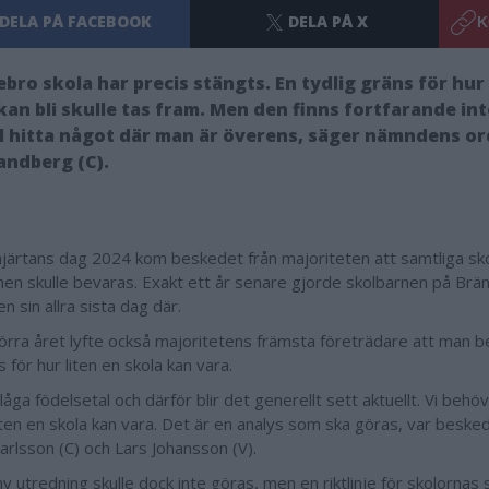
DELA PÅ FACEBOOK
DELA PÅ X
K
bro skola har precis stängts. En tydlig gräns för hur 
kan bli skulle tas fram. Men den finns fortfarande int
ill hitta något där man är överens, säger nämndens o
andberg (C).
 hjärtans dag 2024 kom beskedet från majoriteten att samtliga sko
n skulle bevaras. Exakt ett år senare gjorde skolbarnen på Brän
en sin allra sista dag där.
örra året lyfte också majoritetens främsta företrädare att man 
 för hur liten en skola kan vara.
 låga födelsetal och därför blir det generellt sett aktuellt. Vi be
 liten en skola kan vara. Det är en analys som ska göras, var beske
arlsson (C) och Lars Johansson (V).
 utredning skulle dock inte göras, men en riktlinje för skolornas s