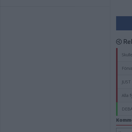
Rel
Skull
Förva
JUST
Alla 
DEBAT
Komm