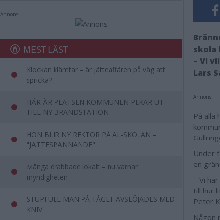
Annons:
Bränne
MEST LÄST
skola 
– Vi v
Klockan klämtar – är jätteaffären på väg att
Lars S
spricka?
Annons:
HÄR ÄR PLATSEN KOMMUNEN PEKAR UT
TILL NY BRANDSTATION
På alla
kommune
HON BLIR NY REKTOR PÅ AL-SKOLAN –
Gullring
"JÄTTESPÄNNANDE"
Under f
en gräns
Många drabbade lokalt – nu varnar
myndigheten
– Vi har
till hur
STUPFULL MAN PÅ TÅGET AVSLÖJADES MED
Peter K
KNIV
Någon ny