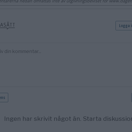
tarerna nedan omfattas inte av utgivningsbeviset för www.dage