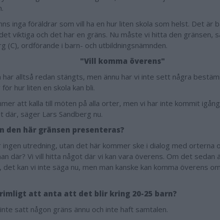
m.
nns inga föräldrar som vill ha en hur liten skola som helst. Det är
det viktiga och det har en gräns. Nu måste vi hitta den gränsen, s
g (C), ordförande i barn- och utbildningsnämnden.
"Vill komma överens"
a har alltså redan stängts, men ännu har vi inte sett några bestäm
r för hur liten en skola kan bli.
mer att kalla till möten på alla orter, men vi har inte kommit igån
rit där, säger Lars Sandberg nu.
n den här gränsen presenteras?
r ingen utredning, utan det här kommer ske i dialog med orterna 
an där? Vi vill hitta något där vi kan vara överens. Om det sedan ä
, det kan vi inte säga nu, men man kanske kan komma överens o
rimligt att anta att det blir kring 20-25 barn?
 inte satt någon gräns ännu och inte haft samtalen.