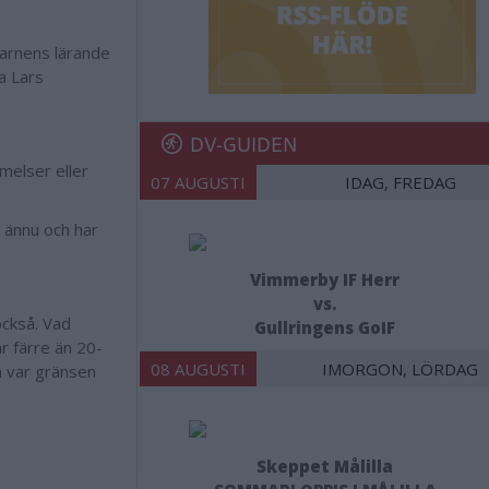
 barnens lärande
a Lars
DV-GUIDEN
melser eller
07 AUGUSTI
IDAG, FREDAG
g ännu och har
Vimmerby IF Herr
vs.
också. Vad
Gullringens GoIF
r färre än 20-
08 AUGUSTI
IMORGON, LÖRDAG
m var gränsen
Skeppet Målilla