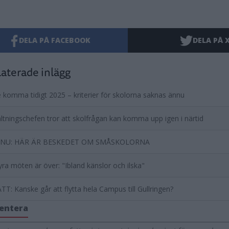
DELA PÅ FACEBOOK
DELA PÅ 
aterade inlägg
e komma tidigt 2025 – kriterier för skolorna saknas ännu
ltningschefen tror att skolfrågan kan komma upp igen i närtid
 NU: HÄR ÄR BESKEDET OM SMÅSKOLORNA
fyra möten är över: "Ibland känslor och ilska"
T: Kanske går att flytta hela Campus till Gullringen?
entera