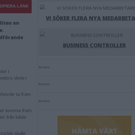
OPIERA LÄNK
VI SÖKER FLERA NYA MEDARBETA
liten en
e.
rdförande
BUSINESS CONTROLLER
Annons:
lor i
nebro skola i
Annons:
behövde ta fram
Annons:
höver komma fram
det från både
torlek skulle