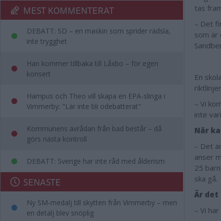
tas fra
MEST KOMMENTERAT
– Det fi
DEBATT: SD – en maskin som sprider rädsla,
som är 
inte trygghet
Sandber
Han kommer tillbaka till Låxbo – för egen
konsert
En skol
riktlinje
Hampus och Theo vill skapa en EPA-slinga i
– Vi kom
Vimmerby: "Lär inte bli odebatterat"
inte va
Kommunens avrådan från bad består – då
När ka
görs nästa kontroll
– Det ä
anser m
DEBATT: Sverige har inte råd med ålderism
25 barn
ska gå.
SENASTE
Är det 
Ny SM-medalj till skytten från Vimmerby – men
– Vi har
en detalj blev snöplig