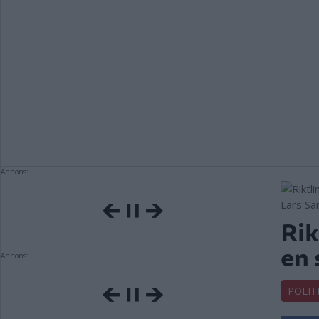
Annons:
Lars Sa
Rik
en 
Annons:
POLIT