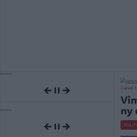
Annons:
Daniel N
Vim
ny 
Annons:
POLIT