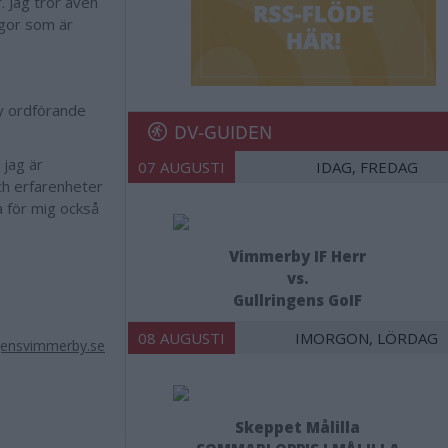
. Jag tror även
rågor som är
 ny ordförande
DV-GUIDEN
 jag är
07 AUGUSTI
IDAG, FREDAG
ch erfarenheter
a för mig också
Vimmerby IF Herr
vs.
Gullringens GoIF
08 AUGUSTI
IMORGON, LÖRDAG
ensvimmerby.se
Skeppet Målilla