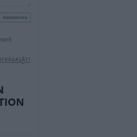
N
TION