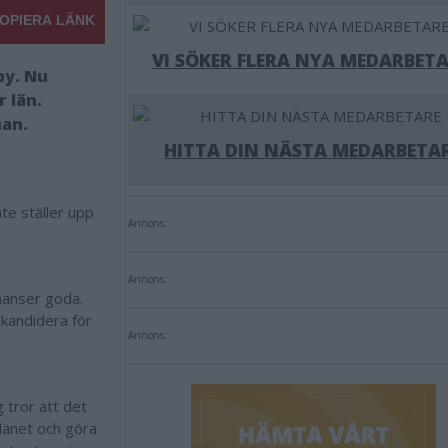
OPIERA LÄNK
VI SÖKER FLERA NYA MEDARBETA
by. Nu
r län.
han.
HITTA DIN NÄSTA MEDARBETA
te ställer upp
Annons:
Annons:
chanser goda.
 kandidera för
Annons:
g tror att det
 länet och göra