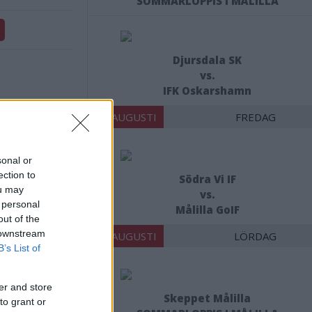
SOMMARLOPPIS I MÅLILLA
Djursdala SK
vs.
IFK Oskarshamn
14 AUGUSTI
FREDAG
sonal or
X
ection to
Södra Vi IF
ou may
vs.
 personal
Målilla GoIF
out of the
 downstream
15 AUGUSTI
LÖRDAG
B’s List of
er and store
Skeppet Målilla
to grant or