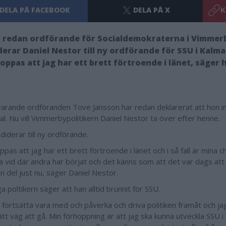
DELA PÅ FACEBOOK
DELA PÅ X
K
r redan ordförande för Socialdemokraterna i Vimmer
erar Daniel Nestor till ny ordförande för SSU i Kalma
hoppas att jag har ett brett förtroende i länet, säger 
arande ordföranden Tove Jansson har redan deklarerat att hon in
al. Nu vill Vimmerbypolitikern Daniel Nestor ta över efter henne.
diderar till ny ordförande.
ppas att jag har ett brett förtroende i länet och i så fall är mina 
 ta vid där andra har börjat och det känns som att det var dags att
n del just nu, säger Daniel Nestor.
 poltikern säger att han alltid brunnit för SSU.
ll fortsätta vara med och påverka och driva politiken framåt och ja
ätt väg att gå. Min förhoppning är att jag ska kunna utveckla SSU i