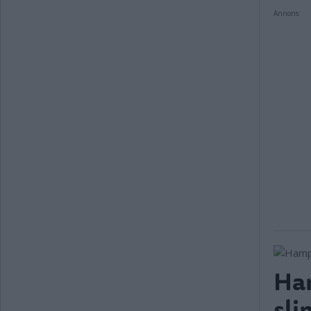
Annons:
Ham
sli