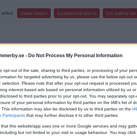
artikel
Daniel Nestor
Socialdemokraterna
SSU Kalmar län
mmerby.se -
Do Not Process My Personal Information
to opt-out of the sale, sharing to third parties, or processing of your per
DELA PÅ FACEBOOK
DELA PÅ 
formation for targeted advertising by us, please use the below opt-out s
r selection. Please note that after your opt-out request is processed y
aterade inlägg
eing interest-based ads based on personal information utilized by us or
disclosed to third parties prior to your opt-out. You may separately opt-
losure of your personal information by third parties on the IAB’s list of
ldemokraterna vill göra svensk skola jämlik igen
. This information may also be disclosed by us to third parties on the
IA
Participants
that may further disclose it to other third parties.
rbypolitikern får valberedningens förtroende
 that this website/app uses one or more Google services and may gath
r siktar på riksdagen 2022 – vill bli rösten för länets unga
including but not limited to your visit or usage behaviour. You may click 