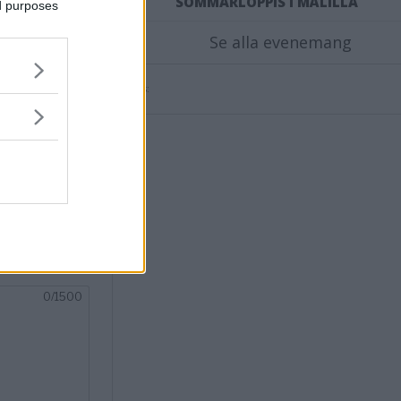
SOMMARLOPPIS I MÅLILLA
ed purposes
fas som
Se alla evenemang
Annons:
nsvimmerby.se.