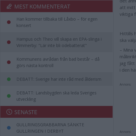
det änn
MEST KOMMENTERAT
att mitt
viktiga 
Han kommer tillbaka till Låxbo – för egen
konsert
Hittills
Hampus och Theo vill skapa en EPA-slinga i
ska väl
Vimmerby: "Lär inte bli odebatterat"
– Mina 
målinri
Kommunens avrådan från bad består – då
jag fått
görs nästa kontroll
i den hä
DEBATT: Sverige har inte råd med ålderism
Annons:
DEBATT: Landsbygden ska leda Sveriges
utveckling
SENASTE
GULLRINGSGRABBARNA SÄNKTE
GULLRINGEN I DERBYT
Annons: