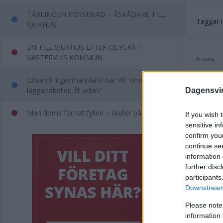
TÄVLINGEN FÖRSENAD – ÅSKÅDARE TILL
Taggar i 
SJUKHUS
EN TILL SJUKHUS EFTER OLYCKA I
VÄSTERVIKS KOMMUN
Annons:
Extremt ingenmansland när VIF omstartar: "Får
lägga tabellen åt sidan"
Dagensvi
Man döms för rattfylleri – skyller på jäst saft
If you wish 
sensitive in
confirm you
Rel
continue se
information 
further disc
Socia
participants
Downstream 
Vimme
Please note
Nesto
information 