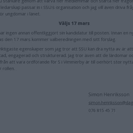
u starkare genom att värva fler medlemmar och starta fler frågor
 ledarskap passar in i SSU:s organisation och jag vill även driva f
för ungdomar i länet.
Väljs 17 mars
 har ingen annan offentliggjort sin kandidatur till posten. Innan en
jas den 17 mars kommer valberedningen med sitt förslag.
viktigaste egenskaper som jag tror att SSU kan dra nytta av är att
ktad, engagerad och strukturerad. Jag tror även att de lärdomar o
 från att vara ordförande för S i Vimmerby är till oerhört stor nytt
r rollen.
Simon Henriksson
simon.henriksson@dag
076 815 45 71