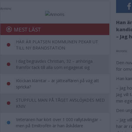
Annons:
Han ä
MEST LÄST
kandid
– Jag 
HÄR ÄR PLATSEN KOMMUNEN PEKAR UT
TILL NY BRANDSTATION
Annons:
I dag begravdes Christian, 32 – anhöriga
Den nuv
framför tack till alla som engagerat sig
för omv
Han kan
Klockan klämtar – är jätteaffären på väg att
spricka?
– Jag ho
Jag vill
STUPFULL MAN PÅ TÅGET AVSLÖJADES MED
min ege
KNIV
Den unga
Veteranen har kört över 1 000 rallytävlingar –
– Jag vi
men på Emiltrofén är han åskådare
här är r