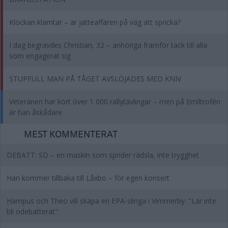
Klockan klämtar – är jätteaffären på väg att spricka?
I dag begravdes Christian, 32 – anhöriga framför tack till alla
som engagerat sig
STUPFULL MAN PÅ TÅGET AVSLÖJADES MED KNIV
Veteranen har kört över 1 000 rallytävlingar – men på Emiltrofén
är han åskådare
MEST KOMMENTERAT
DEBATT: SD – en maskin som sprider rädsla, inte trygghet
Han kommer tillbaka till Låxbo – för egen konsert
Hampus och Theo vill skapa en EPA-slinga i Vimmerby: "Lär inte
bli odebatterat"