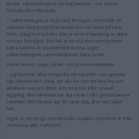
Nu har valberedningens förslag kommit – och Nestor
föreslås bli ordförande.
– Valberedningen är nöjd med förslaget. Vi föreslår en
styrelse med geografisk bredd som tar fäste på både
ålder, bakgrund och kön. Det är en bra blandning av äldre
och nya förmågor. Det här är en styrelse som kommer
säkra valvinst åt Socialdemokraterna, säger
valberedningens sammankallande Klara Linder.
Daniel Nestor säger så här i ett pressmeddelande:
– Jag kommer alltid kämpa för ett samhälle som grundar
sig i demokratins ideal, där alla har rätt att leva fria och
jämlika liv oavsett ålder, kön, etnicitet eller sexuell
läggning. Alla människor har lika värde i vårt gemensamma
samhälle. Det kämpar jag för varje dag, året om, säger
han.
Ingen av de övriga som föreslås ta plats i styrelsen är från
Vimmerby eller Hultsfred.