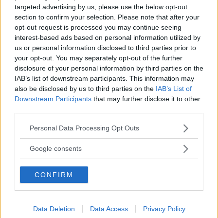
Annons:
targeted advertising by us, please use the below opt-out
section to confirm your selection. Please note that after your
opt-out request is processed you may continue seeing
interest-based ads based on personal information utilized by
us or personal information disclosed to third parties prior to
Malin Sjölander vill ha en tillgänglig
your opt-out. You may separately opt-out of the further
vård i alla steg
disclosure of your personal information by third parties on the
IAB’s list of downstream participants. This information may
POLITIK
15 juli 2026 13.15
also be disclosed by us to third parties on the
IAB’s List of
Downstream Participants
that may further disclose it to other
third parties.
Please note that this website/app uses one or more Google
Länets moderater höll val-kickoff i
Personal Data Processing Opt Outs
services and may gather and store information including but
Överum
not limited to your visit or usage behaviour. You may click to
Google consents
grant or deny consent to Google and its third-party tags to
POLITIK
05 juli 2026 06.00
use your data for below specified purposes in below Google
CONFIRM
consent section.
Annons:
Data Deletion
Data Access
Privacy Policy