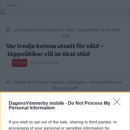
Annons:
Var tredje kvinna utsatt för våld –
toppolitiker vill se ökat stöd
POLITIK
21 juli 2026 04.00
Kalmar län förlorar mandat i riksdagen
DagensVimmerby mobile -
Do Not Process My
– lokala politikerna får extra tufft
Personal Information
POLITIK
19 juli 2026 12.00
If you wish to opt-out of the sale, sharing to third parties, or
processing of your personal or sensitive information for