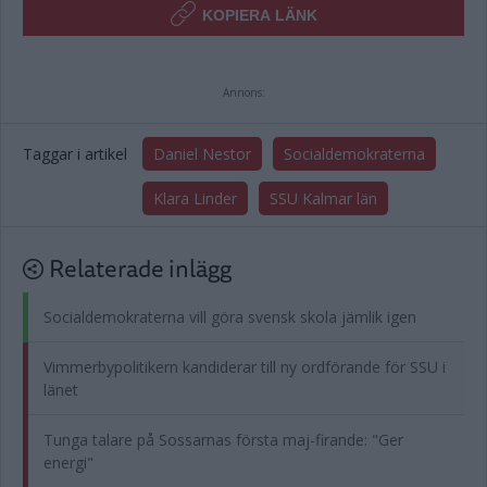
KOPIERA LÄNK
Annons:
Taggar i artikel
Daniel Nestor
Socialdemokraterna
Klara Linder
SSU Kalmar län
Relaterade inlägg
Socialdemokraterna vill göra svensk skola jämlik igen
Vimmerbypolitikern kandiderar till ny ordförande för SSU i
länet
Tunga talare på Sossarnas första maj-firande: "Ger
energi"