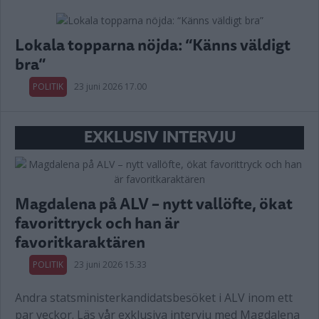
Lokala topparna nöjda: “Känns väldigt
bra”
POLITIK
23 juni 2026 17.00
EXKLUSIV INTERVJU
Magdalena på ALV – nytt vallöfte, ökat
favorittryck och han är
favoritkaraktären
POLITIK
23 juni 2026 15.33
Andra statsministerkandidatsbesöket i ALV inom ett
par veckor. Läs vår exklusiva intervju med Magdalena