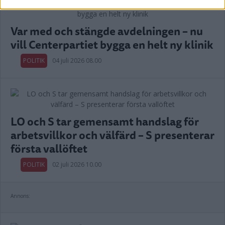
Var med och stängde avdelningen – nu
vill Centerpartiet bygga en helt ny klinik
POLITIK
04 juli 2026 08.00
LO och S tar gemensamt handslag för
arbetsvillkor och välfärd – S presenterar
första vallöftet
POLITIK
02 juli 2026 10.00
Annons: