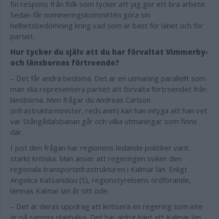
fin respons från folk som tycker att jag gör ett bra arbete.
Sedan får nomineringskommittén göra sin
helhetsbedömning kring vad som är bäst för länet och för
partiet.
Hur tycker du själv att du har förvaltat Vimmerby-
och länsbornas förtroende?
– Det får andra bedöma. Det är en utmaning parallellt som
man ska representera partiet att förvalta förtroendet från
länsborna. Men frågar du Andreas Carlson
(infrastrukturminister, reds.anm) kan han intyga att han vet
var Stångådalsbanan går och vilka utmaningar som finns
där.
I just den frågan har regionens ledande politiker varit
starkt kritiska. Man anser att regeringen sviker den
regionala transportinfrastrukturen i Kalmar län. Enligt
Angelica Katsanidou (S), regionstyrelsens ordförande,
lämnas Kalmar län åt sitt öde.
– Det är deras uppdrag att kritisera en regering som inte
är på samma planhalva. Det har aldrig hänt att Kalmar län