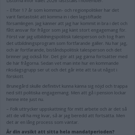
Listorna inför valet 2026 fastställs i november.
– Efter 17 år som kommun- och regionpolitiker har det
varit fantastiskt att komma in i den lagstiftade
församlingen. Jag känner att jag har kommit in bra i det och
fått ansvar för frågor som jag känt stort engagemang för.
Först var jag utbildningspolitisk talesperson och tog fram
det utbildningsprogram som fortfarande gäller. Nu har jag,
och är fortfarande, biståndspolitisk talesperson och det
brinner jag också för. Det gör att jag gärna fortsätter med
de här frågorna. Sedan vet man inte hur en kommande
riksdagsgrupp ser ut och det går inte att ta ut något i
förskott.
Brunegård skulle definitivt kunna känna sig nöjd och trappa
ned sitt politiska engagemang. Men att gå i pension lockar
henne inte just nu.
– Folk uttrycker uppskattning för mitt arbete och är det så
att de vill ha mig kvar, så är jag beredd att fortsätta. Men
det är en lång process som väntar.
Är din avsikt att sitta hela mandatperioden?