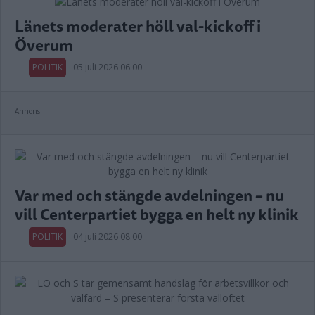
Länets moderater höll val-kickoff i
Överum
POLITIK
05 juli 2026 06.00
Annons:
Var med och stängde avdelningen – nu
vill Centerpartiet bygga en helt ny klinik
POLITIK
04 juli 2026 08.00