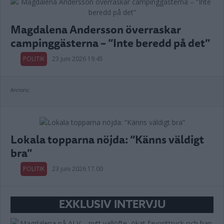
Magdalena Andersson överraskar
campinggästerna – ”Inte beredd på det”
POLITIK
23 juni 2026 19.45
Annons:
Lokala topparna nöjda: “Känns väldigt
bra”
POLITIK
23 juni 2026 17.00
EXKLUSIV INTERVJU