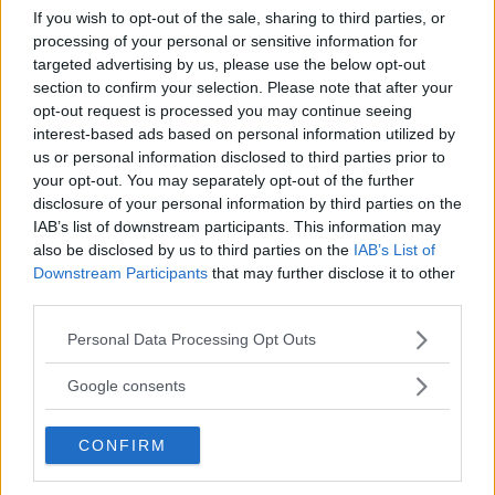
If you wish to opt-out of the sale, sharing to third parties, or
processing of your personal or sensitive information for
targeted advertising by us, please use the below opt-out
section to confirm your selection. Please note that after your
opt-out request is processed you may continue seeing
Hilda Helmersson (C) om våld i ungas
interest-based ads based on personal information utilized by
nära relationer: "Mörkertalet är stort”
us or personal information disclosed to third parties prior to
your opt-out. You may separately opt-out of the further
POLITIK
22 juli 2026 18.00
disclosure of your personal information by third parties on the
IAB’s list of downstream participants. This information may
also be disclosed by us to third parties on the
IAB’s List of
Annons:
Downstream Participants
that may further disclose it to other
third parties.
Please note that this website/app uses one or more Google
Personal Data Processing Opt Outs
services and may gather and store information including but
not limited to your visit or usage behaviour. You may click to
Google consents
Var tredje kvinna utsatt för våld –
grant or deny consent to Google and its third-party tags to
use your data for below specified purposes in below Google
toppolitiker vill se ökat stöd
CONFIRM
consent section.
POLITIK
21 juli 2026 04.00