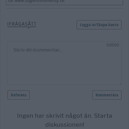
för www.dagensvimmerby.se.