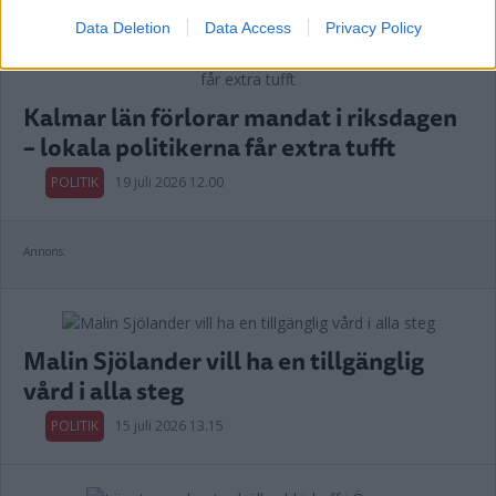
Data Deletion
Data Access
Privacy Policy
Kalmar län förlorar mandat i riksdagen
– lokala politikerna får extra tufft
POLITIK
19 juli 2026 12.00
Annons:
Malin Sjölander vill ha en tillgänglig
vård i alla steg
POLITIK
15 juli 2026 13.15