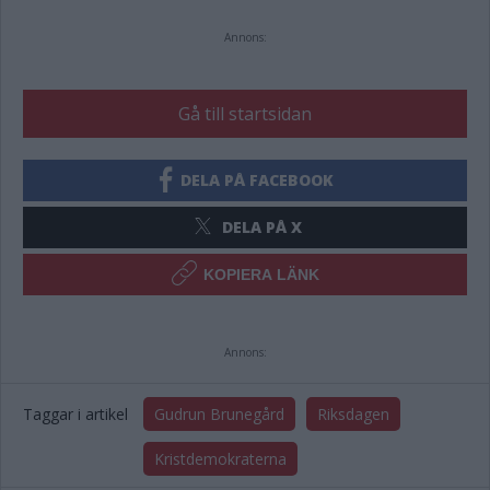
Annons:
Gå till startsidan
DELA PÅ FACEBOOK
DELA PÅ X
KOPIERA LÄNK
Annons:
Taggar i artikel
Gudrun Brunegård
Riksdagen
Kristdemokraterna