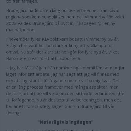
tid från familjen.
Brunegård hade då en lång politisk erfarenhet från såväl
region- som kommunpolitiken hemma i Vimmerby. Vid valet
2022 valdes Brunegård på nytt in i riksdagen för en ny
mandatperiod.
I november fyller KD-politikern bosatt i Vimmerby 68 år.
Frågan har varit hur hon tänker kring att ställa upp för
omval. Nu står det klart att hon går för fyra nya år, vilket
Barometern var först att rapportera.
– Jag har fått frågan från nomineringskommittén som pejlar
läget inför sitt arbete. Jag har sagt att jag vill finnas med
och att jag står till förfogande om de vill ha mig kvar. Det
är en lång process framöver med många aspekter, men
det är klart att de vill veta om den sittande ledamoten står
till förfogande. Nu är det upp till valberedningen, men det
här är ett första steg, säger Gudrun Brunegård till vår
tidning.
"Naturligtvis ingången"