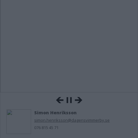
Simon Henriksson
simon.henriksson@dagensvimmerby.se
076 815 45 71