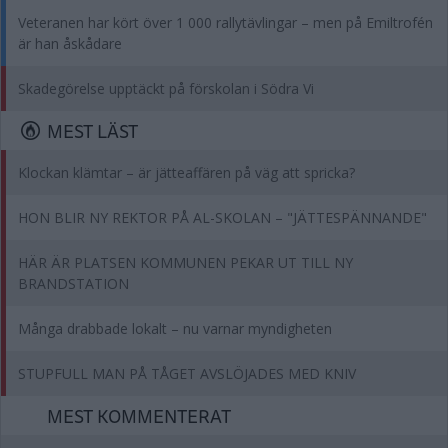
Veteranen har kört över 1 000 rallytävlingar – men på Emiltrofén
är han åskådare
Skadegörelse upptäckt på förskolan i Södra Vi
MEST LÄST
Klockan klämtar – är jätteaffären på väg att spricka?
HON BLIR NY REKTOR PÅ AL-SKOLAN – "JÄTTESPÄNNANDE"
HÄR ÄR PLATSEN KOMMUNEN PEKAR UT TILL NY
BRANDSTATION
Många drabbade lokalt – nu varnar myndigheten
STUPFULL MAN PÅ TÅGET AVSLÖJADES MED KNIV
MEST KOMMENTERAT