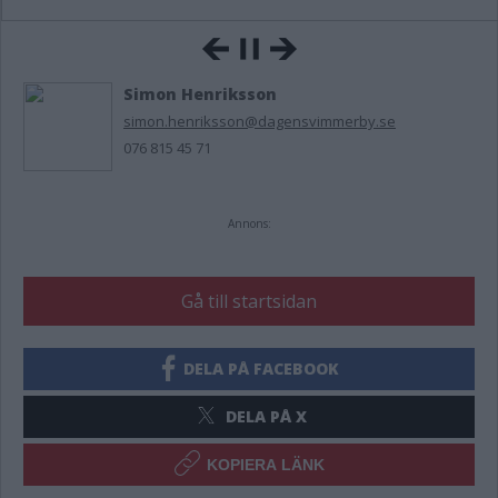
Simon Henriksson
simon.henriksson@dagensvimmerby.se
076 815 45 71
Annons:
Gå till startsidan
DELA PÅ FACEBOOK
DELA PÅ X
KOPIERA LÄNK