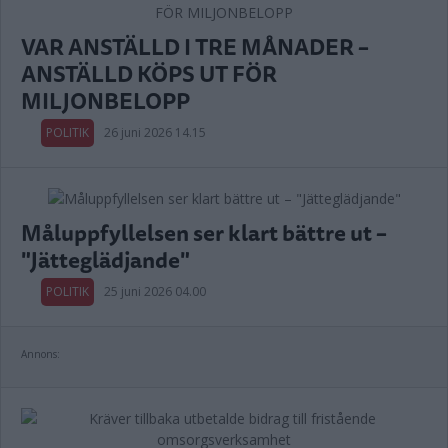
VAR ANSTÄLLD I TRE MÅNADER –
ANSTÄLLD KÖPS UT FÖR
MILJONBELOPP
POLITIK
26 juni 2026 14.15
Måluppfyllelsen ser klart bättre ut –
"Jätteglädjande"
POLITIK
25 juni 2026 04.00
Annons: