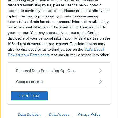
targeted advertising by us, please use the below opt-out
section to confirm your selection. Please note that after your
opt-out request is processed you may continue seeing
Kalmar län förlorar mandat i riksdagen
interest-based ads based on personal information utilized by
– lokala politikerna får extra tufft
us or personal information disclosed to third parties prior to
your opt-out. You may separately opt-out of the further
POLITIK
19 juli 2026 12.00
disclosure of your personal information by third parties on the
IAB’s list of downstream participants. This information may
also be disclosed by us to third parties on the
IAB’s List of
Downstream Participants
that may further disclose it to other
Malin Sjölander vill ha en tillgänglig
third parties.
vård i alla steg
Please note that this website/app uses one or more Google
Personal Data Processing Opt Outs
services and may gather and store information including but
POLITIK
15 juli 2026 13.15
not limited to your visit or usage behaviour. You may click to
Google consents
grant or deny consent to Google and its third-party tags to
use your data for below specified purposes in below Google
Annons:
CONFIRM
consent section.
Data Deletion
Data Access
Privacy Policy