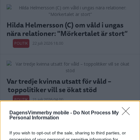
Hilda Helmersson (C) om våld i ungas
nära relationer: "Mörkertalet är stort”
POLITIK
22 juli 2026 18.00
Var tredje kvinna utsatt för våld –
toppolitiker vill se ökat stöd
POLITIK
21 juli 2026 04.00
DagensVimmerby mobile -
Do Not Process My
Personal Information
Annons:
If you wish to opt-out of the sale, sharing to third parties, or
processing of your personal or sensitive information for