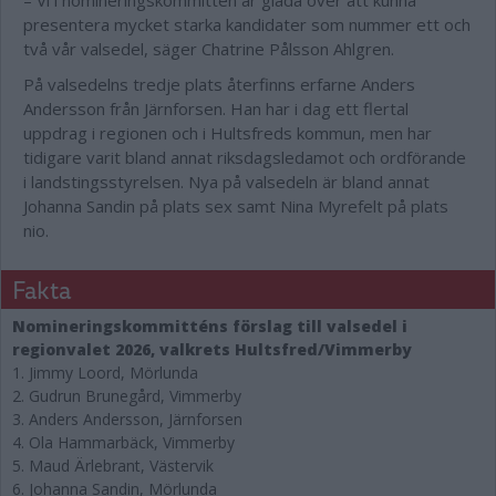
– Vi i nomineringskommittén är glada över att kunna
presentera mycket starka kandidater som nummer ett och
två vår valsedel, säger Chatrine Pålsson Ahlgren.
På valsedelns tredje plats återfinns erfarne Anders
Andersson från Järnforsen. Han har i dag ett flertal
uppdrag i regionen och i Hultsfreds kommun, men har
tidigare varit bland annat riksdagsledamot och ordförande
i landstingsstyrelsen. Nya på valsedeln är bland annat
Johanna Sandin på plats sex samt Nina Myrefelt på plats
nio.
Fakta
Nomineringskommitténs förslag till valsedel i
regionvalet 2026, valkrets Hultsfred/Vimmerby
1. Jimmy Loord, Mörlunda
2. Gudrun Brunegård, Vimmerby
3. Anders Andersson, Järnforsen
4. Ola Hammarbäck, Vimmerby
5. Maud Ärlebrant, Västervik
6. Johanna Sandin, Mörlunda