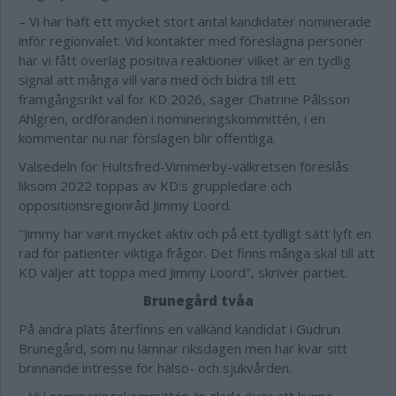
– Vi har haft ett mycket stort antal kandidater nominerade
inför regionvalet. Vid kontakter med föreslagna personer
har vi fått överlag positiva reaktioner vilket är en tydlig
signal att många vill vara med och bidra till ett
framgångsrikt val för KD 2026, säger Chatrine Pålsson
Ahlgren, ordföranden i nomineringskommittén, i en
kommentar nu när förslagen blir offentliga.
Valsedeln för Hultsfred-Vimmerby-valkretsen föreslås
liksom 2022 toppas av KD:s gruppledare och
oppositionsregionråd Jimmy Loord.
"Jimmy har varit mycket aktiv och på ett tydligt sätt lyft en
rad för patienter viktiga frågor. Det finns många skäl till att
KD väljer att toppa med Jimmy Loord", skriver partiet.
Brunegård tvåa
På andra plats återfinns en välkänd kandidat i Gudrun
Brunegård, som nu lämnar riksdagen men har kvar sitt
brinnande intresse för hälso- och sjukvården.