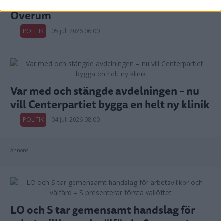
Länets moderater höll val-kickoff i
Överum
POLITIK
05 juli 2026 06.00
Var med och stängde avdelningen – nu
vill Centerpartiet bygga en helt ny klinik
POLITIK
04 juli 2026 08.00
Annons:
LO och S tar gemensamt handslag för