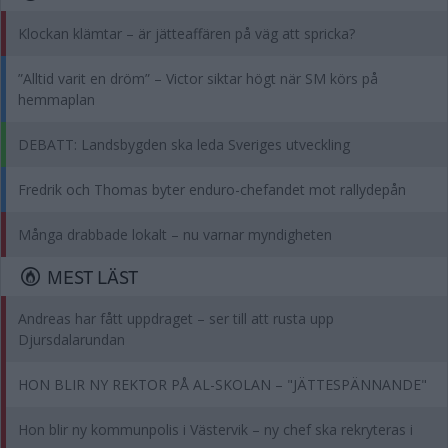
Klockan klämtar – är jätteaffären på väg att spricka?
”Alltid varit en dröm” – Victor siktar högt när SM körs på
hemmaplan
DEBATT: Landsbygden ska leda Sveriges utveckling
Fredrik och Thomas byter enduro-chefandet mot rallydepån
Många drabbade lokalt – nu varnar myndigheten
MEST LÄST
Andreas har fått uppdraget – ser till att rusta upp
Djursdalarundan
HON BLIR NY REKTOR PÅ AL-SKOLAN – "JÄTTESPÄNNANDE"
Hon blir ny kommunpolis i Västervik – ny chef ska rekryteras i