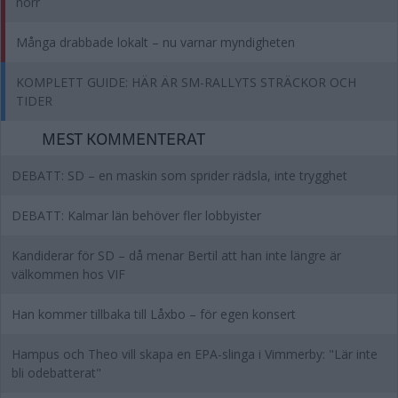
norr
Många drabbade lokalt – nu varnar myndigheten
KOMPLETT GUIDE: HÄR ÄR SM-RALLYTS STRÄCKOR OCH
TIDER
MEST KOMMENTERAT
DEBATT: SD – en maskin som sprider rädsla, inte trygghet
DEBATT: Kalmar län behöver fler lobbyister
Kandiderar för SD – då menar Bertil att han inte längre är
välkommen hos VIF
Han kommer tillbaka till Låxbo – för egen konsert
Hampus och Theo vill skapa en EPA-slinga i Vimmerby: "Lär inte
bli odebatterat"