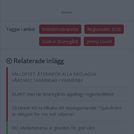
Annons:
Taggar i artikel
Kristdemokraterna
Regionvalet 2026
Gudrun Brunegård
Jimmy Loord
Relaterade inlägg
VALLÖFTET: ÅTERINFÖR ALLA NEDLAGDA
VÅRDMOTTAGNINGAR I VIMMERBY
KLART: Han tar Brunegårds uppdrag i regionpolitiken
Så tänker KD ta tillbaka sitt riksdagsmandat: "Sjukvården
är viktigast för oss och väljarna"
KD: Medarbetarna är grunden för god vård