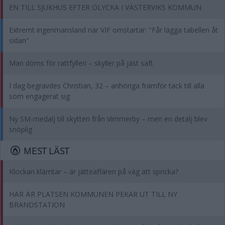
EN TILL SJUKHUS EFTER OLYCKA I VÄSTERVIKS KOMMUN
Extremt ingenmansland när VIF omstartar: "Får lägga tabellen åt
sidan"
Man döms för rattfylleri – skyller på jäst saft
I dag begravdes Christian, 32 – anhöriga framför tack till alla
som engagerat sig
Ny SM-medalj till skytten från Vimmerby – men en detalj blev
snöplig
MEST LÄST
Klockan klämtar – är jätteaffären på väg att spricka?
HÄR ÄR PLATSEN KOMMUNEN PEKAR UT TILL NY
BRANDSTATION