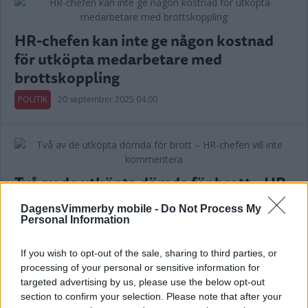
HR-chefen kan inte ge någon kostnad
för utköpta medarbetare med
brottskoppling
POLITIK
20 september 2025 04.00
Två av de utköpta dömda för brott – HR-
chefen vill inte kommentera
DagensVimmerby mobile -
Do Not Process My
Personal Information
NYHETER
30 november 2024 19.00
If you wish to opt-out of the sale, sharing to third parties, or
Annons:
processing of your personal or sensitive information for
targeted advertising by us, please use the below opt-out
section to confirm your selection. Please note that after your