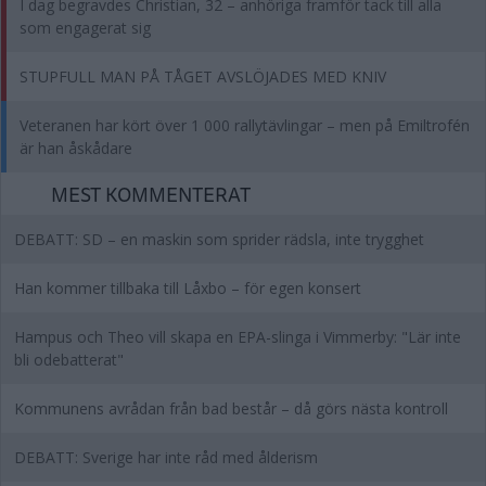
I dag begravdes Christian, 32 – anhöriga framför tack till alla
som engagerat sig
STUPFULL MAN PÅ TÅGET AVSLÖJADES MED KNIV
Veteranen har kört över 1 000 rallytävlingar – men på Emiltrofén
är han åskådare
MEST KOMMENTERAT
DEBATT: SD – en maskin som sprider rädsla, inte trygghet
Han kommer tillbaka till Låxbo – för egen konsert
Hampus och Theo vill skapa en EPA-slinga i Vimmerby: "Lär inte
bli odebatterat"
Kommunens avrådan från bad består – då görs nästa kontroll
DEBATT: Sverige har inte råd med ålderism