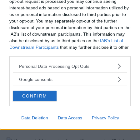
opt-out request is processed you may continue seeing
interest-based ads based on personal information utilized by
us or personal information disclosed to third parties prior to
HR-chefen flaggar för fler anställda –
your opt-out. You may separately opt-out of the further
för att avdelningen ska klara sina
disclosure of your personal information by third parties on the
uppdrag
IAB’s list of downstream participants. This information may
also be disclosed by us to third parties on the
IAB’s List of
NYHETER
25 november 2019 05.00
Downstream Participants
that may further disclose it to other
third parties.
Please note that this website/app uses one or more Google
Personal Data Processing Opt Outs
services and may gather and store information including but
Projekt sätts in för att minska
not limited to your visit or usage behaviour. You may click to
Google consents
sjukfrånvaron i Vimmerby
grant or deny consent to Google and its third-party tags to
use your data for below specified purposes in below Google
NYHETER
29 oktober 2018 05.00
CONFIRM
consent section.
Annons:
Data Deletion
Data Access
Privacy Policy