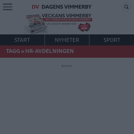
START
NYHETER
SPORT
TAGG
»
HR-AVDELNINGEN
Annons: