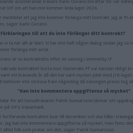
pelande assisterande tränare Karlo Goranci berättar för vår tidnin
rat VIF om att han inte kommer leda laget 2024.
r meddelat att jag inte kommer förlänga mitt kontrakt. Jag är fri e
n, säger Karlo Goranci.
 förklaringen till att du inte förlänger ditt kontrakt?
n vi ta när allt är klart. Vi har inte haft någon dialog sedan jag sa t
mmer förlänga mitt avtal.
oranci är nu kontraktslös efter en säsong i Vimmerby IF.
i säkrade kontraktet borta mot Västerviks FF var känslan riktigt br
 varit ett krävande år då det har varit mycket jobb med J18-laget.
ch behöver inte stressa fram någonting då säsongen precis tog sl
"Kan inte kommentera uppgifterna så mycket"
talar för att huvudtränaren Patrik Gunnarsson lämnar sitt uppdrag
r på VIF:s tränarbänk.
r fortfarande kontraktet kvar till december och ska hålla i träning
r. Jag kan inte kommentera uppgifterna så mycket, men finns det
et alltid folk som pratar om det, säger Patrik Gunnarsson.