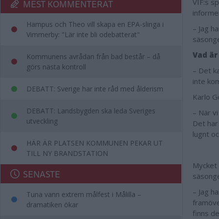
MEST KOMMENTERAT
VIF:s s
informe
Hampus och Theo vill skapa en EPA-slinga i
– Jag ha
Vimmerby: "Lär inte bli odebatterat"
säsonge
Vad är
Kommunens avrådan från bad består – då
görs nästa kontroll
– Det ka
inte ko
DEBATT: Sverige har inte råd med ålderism
Karlo G
DEBATT: Landsbygden ska leda Sveriges
– När v
utveckling
Det har
lugnt o
HÄR ÄR PLATSEN KOMMUNEN PEKAR UT
TILL NY BRANDSTATION
Mycket 
SENASTE
säsonge
– Jag ha
Tuna vann extrem målfest i Målilla –
framöve
dramatiken ökar
finns d