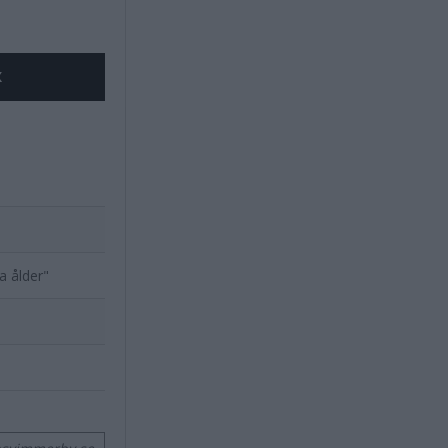
X
a ålder"