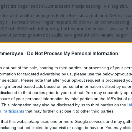
 gått tre dagar sedan Gunnarssons tredje säsong i VIF tog slut.
r försökt smälta säsongen direkt efter sista matchen. Det har varit
y IF. Första året var ingen höjdare då det var en coronasäsong. V
2022 och 2023 och det är viktigt att Vimmerby är kvar i division 3
 avslut samtidigt som det skulle vara gött att köra vidare, säger 
mmerby.se -
Do Not Process My Personal Information
Ossian Mathiasson
to opt-out of the sale, sharing to third parties, or processing of your per
ossian.mathiasson@dag
formation for targeted advertising by us, please use the below opt-out s
070 378 71 16
r selection. Please note that after your opt-out request is processed y
eing interest-based ads based on personal information utilized by us or
disclosed to third parties prior to your opt-out. You may separately opt-
losure of your personal information by third parties on the IAB’s list of
. This information may also be disclosed by us to third parties on the
IA
Participants
that may further disclose it to other third parties.
 that this website/app uses one or more Google services and may gath
including but not limited to your visit or usage behaviour. You may click 