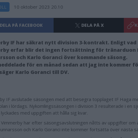
10 oktober 2023 20.10
OLL
DELA PÅ FACEBOOK
DELA PÅ X
K
by IF har säkrat nytt division 3-kontrakt. Enligt va
by erfar blir det ingen fortsättning för tränarduon 
rsson och Karlo Goranci över kommande säsong.
meddelade för en månad sedan att jag inte kommer fö
 säger Karlo Goranci till DV.
y IF avslutade säsongen med att besegra topplaget IF Haga m
an i lördags. Nykomlingssäsongen i division 3 resulterade i en s
 lyckades med uppgiften att hålla sig kvar.
Vimmerby har efter säsongsavslutningen nåtts av uppgifter om a
Gunnarsson och Karlo Goranci inte kommer fortsätta över nästa 