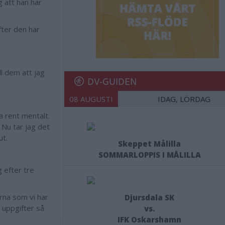
g att han har
fter den här
ill dem att jag
DV-GUIDEN
08 AUGUSTI
IDAG, LÖRDAG
a rent mentalt.
 Nu tar jag det
ut.
Skeppet Målilla
SOMMARLOPPIS I MÅLILLA
 efter tre
arna som vi har
Djursdala SK
 uppgifter så
vs.
IFK Oskarshamn