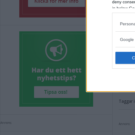
deny consent
in below Go
Persona
Google 
Annons:
Taggar i 
Annons:
Annons: