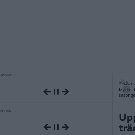
Annons:
Mycket t
säsonger
Annons:
Upp
trä