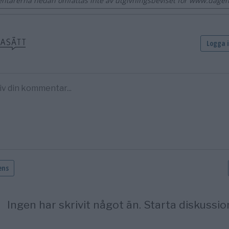
tarerna nedan omfattas inte av utgivningsbeviset för www.dage