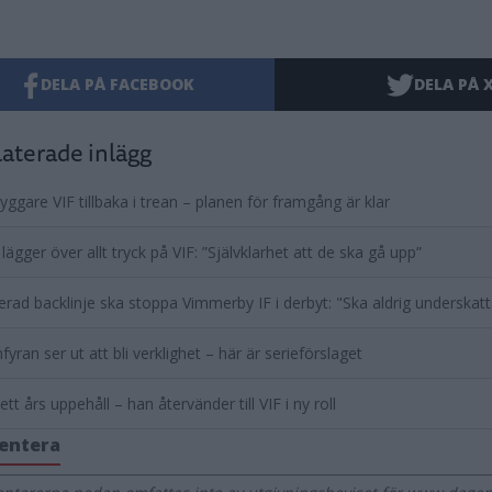
DELA PÅ FACEBOOK
DELA PÅ 
aterade inlägg
ryggare VIF tillbaka i trean – planen för framgång är klar
 lägger över allt tryck på VIF: ”Självklarhet att de ska gå upp”
erad backlinje ska stoppa Vimmerby IF i derbyt: "Ska aldrig underskatt
yran ser ut att bli verklighet – här är serieförslaget
 ett års uppehåll – han återvänder till VIF i ny roll
entera