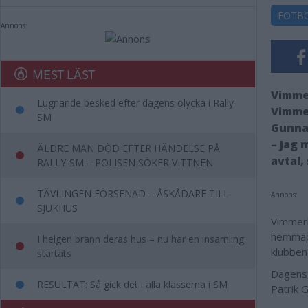
FOTB
Annons:
MEST LÄST
Vimmer
Lugnande besked efter dagens olycka i Rally-
Vimmer
SM
Gunna
– Jag 
ÄLDRE MAN DÖD EFTER HÄNDELSE PÅ
avtal,
RALLY-SM – POLISEN SÖKER VITTNEN
TÄVLINGEN FÖRSENAD – ÅSKÅDARE TILL
Annons:
SJUKHUS
Vimmerb
hemmapl
I helgen brann deras hus – nu har en insamling
klubben
startats
Dagens 
RESULTAT: Så gick det i alla klasserna i SM
Patrik 