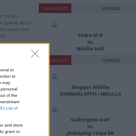
14 AUGUSTI
FREDAG
 tre år i
i gjorde det vi
. Det känns som
Södra Vi IF
"PG".
vs.
Målilla GoIF
15 AUGUSTI
LÖRDAG
sonal or
ensvimmerby.se
ection to
ou may
Skeppet Målilla
 personal
SOMMARLOPPIS I MÅLILLA
out of the
 downstream
B’s List of
Gullringens GoIF
er and store
vs.
to grant or
Jönköping Torpa BK