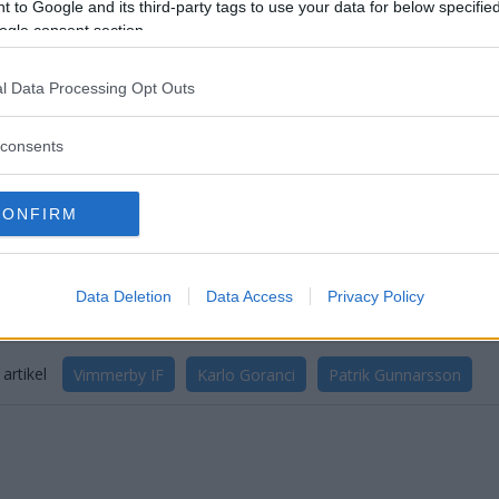
 to Google and its third-party tags to use your data for below specifi
ogle consent section.
l Data Processing Opt Outs
consents
CONFIRM
Data Deletion
Data Access
Privacy Policy
artikel
Vimmerby IF
Karlo Goranci
Patrik Gunnarsson