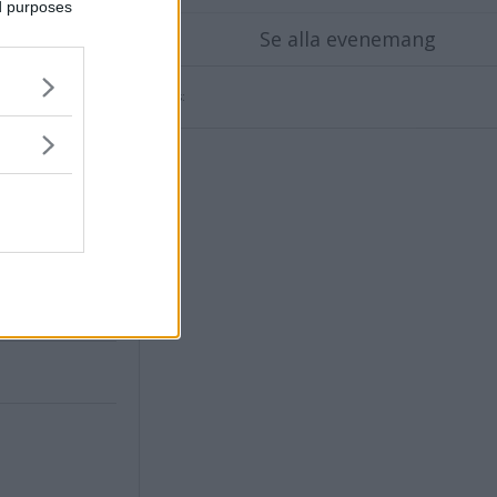
ed purposes
Se alla evenemang
Annons: