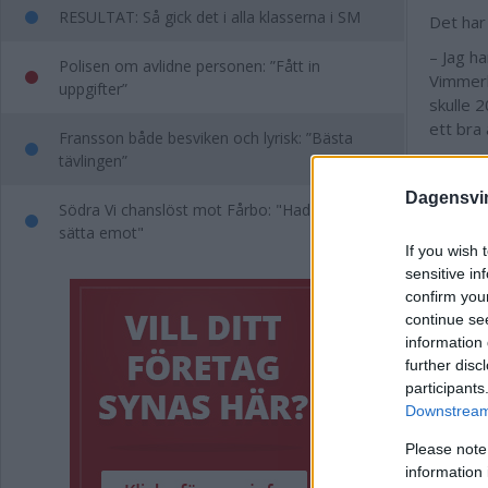
RESULTAT: Så gick det i alla klasserna i SM
Det har
– Jag ha
Polisen om avlidne personen: ”Fått in
Vimmerb
uppgifter”
skulle 
ett bra
Fransson både besviken och lyrisk: ”Bästa
tävlingen”
Annons:
Dagensvi
Södra Vi chanslöst mot Fårbo: "Hade inget att
sätta emot"
If you wish 
sensitive in
confirm you
continue se
information 
further disc
participants
Downstream 
Please note
information 