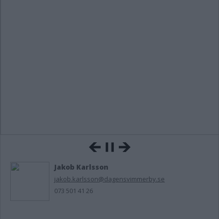
Jakob Karlsson
jakob.karlsson@dagensvimmerby.se
073 501 41 26