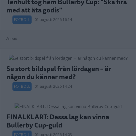
Tenhult tog hem Bullerby Cup: "Ska fira
med att äta godis"
FOTBOLL
01 augusti 2026 16.14
Annons:
Se stort bildspel från lördagen – är
någon du känner med?
FOTBOLL
01 augusti 2026 14.24
FINALKLART: Dessa lag kan vinna
Bullerby Cup-guld
FOTBOLL
01 augusti 2026 14.03