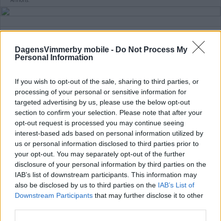
Annons:
DagensVimmerby mobile -
Do Not Process My
Lindgren om heta derbyt: "Gullringen är
Personal Information
Gullringen"
If you wish to opt-out of the sale, sharing to third parties, or
FOTBOLL
06 augusti 2026 15.00
processing of your personal or sensitive information for
targeted advertising by us, please use the below opt-out
section to confirm your selection. Please note that after your
opt-out request is processed you may continue seeing
interest-based ads based on personal information utilized by
ÅFF-legendarens första test – tufft
us or personal information disclosed to third parties prior to
your opt-out. You may separately opt-out of the further
derbyt mot Vimmerby väntar
disclosure of your personal information by third parties on the
IAB’s list of downstream participants. This information may
FOTBOLL
06 augusti 2026 13.00
also be disclosed by us to third parties on the
IAB’s List of
Downstream Participants
that may further disclose it to other
third parties.
Annons: