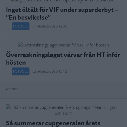
Inget öltält för VIF under superderbyt –
"En besvikelse"
FOTBOLL
04 augusti 2026 12.30
Överraskningslaget värvar från HT inför
hösten
FOTBOLL
02 augusti 2026 15.12
Annons:
Så summerar cupgeneralen årets