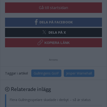
Gå till startsidan
DELA PÅ FACEBOOK
DELA PÅ X
KOPIERA LÄNK
Annons:
Taggar i artikel
Gullringens GoIF
Jesper Wärnehall
Relaterade inlägg
Flera Gullringsspelare skadade i derbyt – så är status