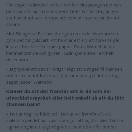
För Jesper Wärnehall verkar det här bli säsongen när han
på allvar slår sig in i Gullringens GoIF. För första gången
ser han ut att vara en spelare som är i startelvan för att
stanna.
Mot Ekhagens IF är han återigen en av de elva som ska
göra det för gulsvart. Att han har ett arv att förvalta går
inte att bortse från. Hans pappa, Patrik Wärnehall, var
hemmahörande och gjuten i Gullringens elva i ett helt
decennium.
– Jag tycker att det är riktigt roligt att äntligen få chansen
och förtroendet från start. Jag har väntat på det ett tag,
säger Jesper Wärnehall.
Känner du att det framför allt är du som har
utvecklats mycket eller helt enkelt så att du fått
chansen bara?
– Det är nog lite både och. Det är väl framför allt att
självförtroendet har vuxit som gör att jag har blivit bättre.
Jag har nog inte riktigt något bra svar på varför det har