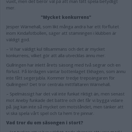
vuxit, men det beror väl på att man fått spela betydligt
mer.
"Mycket konkurrens"
Jesper Wärnehall, som likt många andra har ett förflutet
inom Kindafotbollen, säger att stämningen i klubben är
väldigt god.
– Vi har väldigt kul tillsammans och det är mycket
konkurrens, vilket gör att alla utvecklas ännu mer.
Gullringen har inlett årets säsong med två segrar och en
förlust. På lördagen väntar bottenlaget Ekhagen, som ännu
inte fått segerjubla. Kommer tredje trepoängaren för
Gullringen? Det tror centrala mittfältaren Wärnehall.
– Spelmässigt har det väl inte funkat riktigt än, men senast
mot Aneby funkade det bättre och det får vi bygga vidare
på. Jag kan inte så mycket om motståndet, men tänker att
vi ska spela vårt spel och ta hem tre pinnar.
Vad tror du om säsongen i stort?