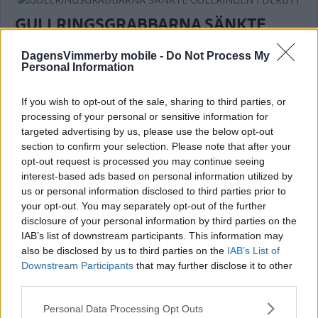
GULLRINGSGRABBARNA SÄNKTE
GULLRINGEN I DERBYT
DagensVimmerby mobile -
Do Not Process My
FOTBOLL
07 augusti 2026 19.28
Personal Information
If you wish to opt-out of the sale, sharing to third parties, or
processing of your personal or sensitive information for
targeted advertising by us, please use the below opt-out
Extremt ingenmansland när VIF
section to confirm your selection. Please note that after your
opt-out request is processed you may continue seeing
omstartar: "Får lägga tabellen åt sidan"
interest-based ads based on personal information utilized by
us or personal information disclosed to third parties prior to
FOTBOLL
07 augusti 2026 17.00
your opt-out. You may separately opt-out of the further
disclosure of your personal information by third parties on the
IAB’s list of downstream participants. This information may
Annons:
also be disclosed by us to third parties on the
IAB’s List of
Downstream Participants
that may further disclose it to other
third parties.
Please note that this website/app uses one or more Google
Personal Data Processing Opt Outs