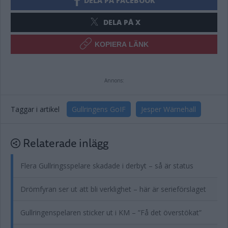
DELA PÅ FACEBOOK
DELA PÅ X
KOPIERA LÄNK
Annons:
Taggar i artikel
Gullringens GoIF
Jesper Wärnehall
Relaterade inlägg
Flera Gullringsspelare skadade i derbyt – så är status
Drömfyran ser ut att bli verklighet – här är serieförslaget
Gullringenspelaren sticker ut i KM – ”Få det överstökat”