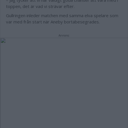
– Jag tycker att vi har väldigt goda chanser att vara med i
toppen, det är vad vi strävar efter.
Gullringen inleder matchen med samma elva spelare som
var med från start när Aneby bortabesegrades.
Annons: