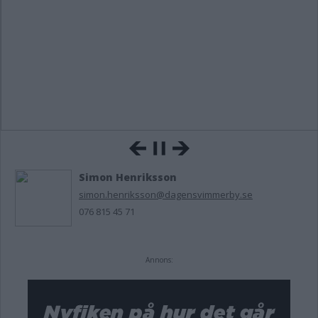
Simon Henriksson
simon.henriksson@dagensvimmerby.se
076 815 45 71
Annons: