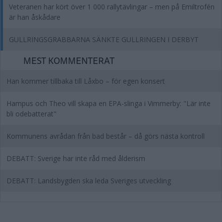
Veteranen har kört över 1 000 rallytävlingar – men på Emiltrofén
är han åskådare
GULLRINGSGRABBARNA SÄNKTE GULLRINGEN I DERBYT
MEST KOMMENTERAT
Han kommer tillbaka till Låxbo – för egen konsert
Hampus och Theo vill skapa en EPA-slinga i Vimmerby: "Lär inte
bli odebatterat"
Kommunens avrådan från bad består – då görs nästa kontroll
DEBATT: Sverige har inte råd med ålderism
DEBATT: Landsbygden ska leda Sveriges utveckling