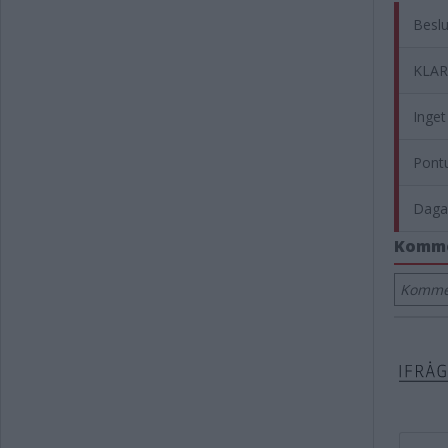
Beslu
KLART
Inget
Pontu
Dagar
Komm
Kommen