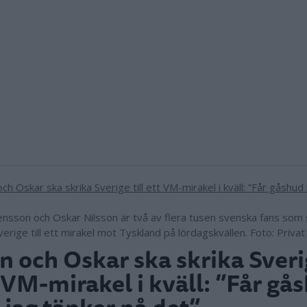
ensson och Oskar Nilsson är två av flera tusen svenska fans som 
verige till ett mirakel mot Tyskland på lördagskvällen. Foto: Privat
n och Oskar ska skrika Sverig
 VM-mirakel i kväll: ”Får gå
 jag tänker på det”