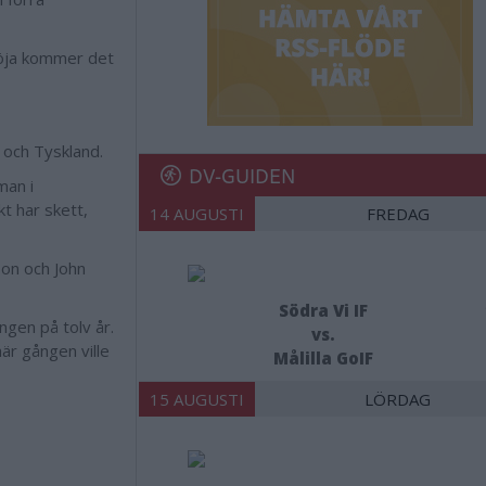
tröja kommer det
 och Tyskland.
DV-GUIDEN
man i
t har skett,
14 AUGUSTI
FREDAG
son och John
Södra Vi IF
ången på tolv år.
vs.
är gången ville
Målilla GoIF
15 AUGUSTI
LÖRDAG