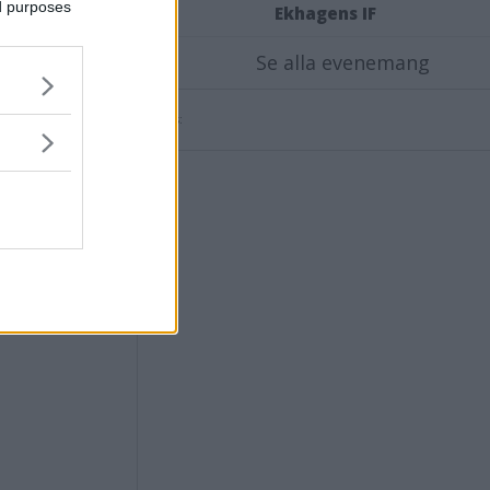
ed purposes
Ekhagens IF
Se alla evenemang
gensvimmerby.se
Annons: