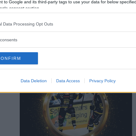
 to Google and its third-party tags to use your data for below specifi
ogle consent section.
Linus Johansson
l Data Processing Opt Outs
linus.johansson@da
consents
CONFIRM
Data Deletion
Data Access
Privacy Policy