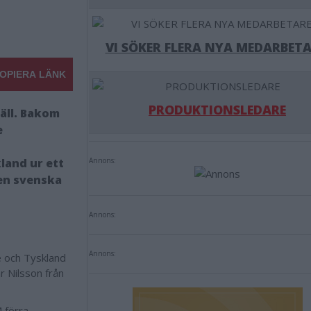
VI SÖKER FLERA NYA MEDARBETA
OPIERA LÄNK
PRODUKTIONSLEDARE
väll. Bakom
e
kland ur ett
Annons:
sen svenska
Annons:
Annons:
 och Tyskland
r Nilsson från
 förra