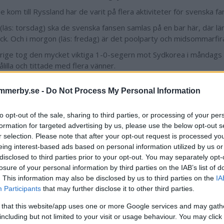
 kom till Ryssland har de varit på flera aktiviteter för svenska fa
l (läs: torsdag) ska de svenska fansen samlas på en bar här, där lä
ryck. Och i morgon (läs: fredag) är det poolparty och midsommarfir
rige tog den mycket viktiga 1-0-segern mot Sydkorea i måndags 
ålilla och tittade med flera vänner.
att det var grymt skönt. Första tio minuterna tänkte man ju ”vad in
mmerby.se -
Do Not Process My Personal Information
?”, men sen tog Sverige över mer och mer.
or du att stämningen blir på lördag?
to opt-out of the sale, sharing to third parties, or processing of your per
gud... När nationalsången drar igång kommer man nästan börja grå
formation for targeted advertising by us, please use the below opt-out s
 stått och längtat efter på jobbet. Jag får gåshud bara jag tänker
r selection. Please note that after your opt-out request is processed y
ilsson.
eing interest-based ads based on personal information utilized by us or
disclosed to third parties prior to your opt-out. You may separately opt-
nslan om Sverige slår ut Tyskland?
losure of your personal information by third parties on the IAB’s list of
 till morsan innan vi åkte hit att huvudsaken är att vi kommer fram.
. This information may also be disclosed by us to third parties on the
IA
Participants
odan slå Tyskland så kan jag dö lycklig. Det låter lite hemskt kansk
that may further disclose it to other third parties.
llen innan han tillägger:
 that this website/app uses one or more Google services and may gath
r inte att uppleva en större glädje än att slå ut Tyskland ur ett V
including but not limited to your visit or usage behaviour. You may click 