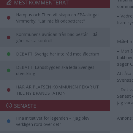
MEST KOMMENTERAT
sommaren
Hampus och Theo vill skapa en EPA-slinga i
– Vädre
Vimmerby: "Lär inte bli odebatterat"
fram rys
Kommunens avrådan från bad består – då
görs nästa kontroll
Målet m
– Man å
DEBATT: Sverige har inte råd med ålderism
bakhuvu
säger O
DEBATT: Landsbygden ska leda Sveriges
Att åka 
utveckling
Svensso
HÄR ÄR PLATSEN KOMMUNEN PEKAR UT
– Det va
TILL NY BRANDSTATION
Senast 
jag var
SENASTE
Annons:
Fina initiativet för legenden – "Jag blev
verkligen rörd över det"