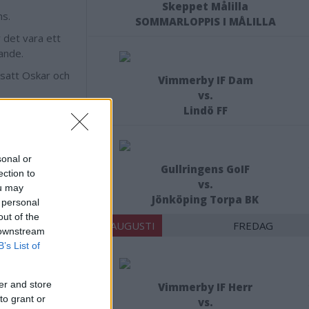
Skeppet Målilla
ns.
SOMMARLOPPIS I MÅLILLA
r det vara ett
ande.
satt Oskar och
Vimmerby IF Dam
vs.
Lindö FF
 i helvete är
sonal or
Gullringens GoIF
ta. Det är ju
ection to
vs.
 på det, säger
ou may
Jönköping Torpa BK
 personal
out of the
21 AUGUSTI
FREDAG
 downstream
 Skulle vi mot
B’s List of
e, skrattar
er and store
Vimmerby IF Herr
M.
to grant or
vs.