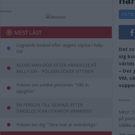
Annons:
FOTB
MEST LÄST
Lugnande besked efter dagens olycka i Rally-
Det sv
SM
sig ko
världs
ÄLDRE MAN DÖD EFTER HÄNDELSE PÅ
– Det 
RALLY-SM – POLISEN SÖKER VITTNEN
VM, sä
Polisen om avlidne personen: ”Fått in
suppor
uppgifter”
Annons:
EN PERSON TILL SJUKHUS EFTER
SINGELOLYCKA UTANFÖR VIMMERBY
Minst 5
på plats
Polisen ber dig: "Dina svar är ovärderliga"
Målilla 
Tillsam