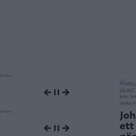
Annons:
John Sv
skrika S
Joh
Annons:
ett
när