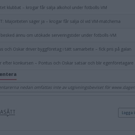
tet klubbat – krogar får sälja alkohol under fotbolls-VM
: Majoriteten säger ja – krogar får sälja öl vid VM-matcherna
 besked ännu om utökade serveringstider under fotbolls-VM
s och Oskar driver byggföretag i tätt samarbete – fick pris på galan
 efter konkursen – Pontus och Oskar satsar och blir egenföretagare
entera
tarerna nedan omfattas inte av utgivningsbeviset för www.dage