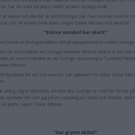
, har de varit på plats i Adler sedan i tisdags kväll.
t är kanon och alla här är jättetrevliga. Går man med en svensk 
sar och vill ta kort hela tiden, säger Oskar Nilsson och skrattar.
”Större mirakel har skett”
ed resan är lördagskvällens VM-gruppspelsmatch mellan Sverige
kte hit med tanken att Sverige kommer förlora med 5-0. Sen har 
det att större mirakel än att Sverige ska besegra Tyskland faktisk
skar Nilsson.
till Ryssland för ett VM-äventyr var självklart för både Oskar Nils
n.
r aldrig något alternativ att inte åka. Sverige är i VM för första g
de spelade VM satt jag på en camping på Öland och tittade, den h
a på plats, säger Oskar Nilsson.
”Var grymt skönt”