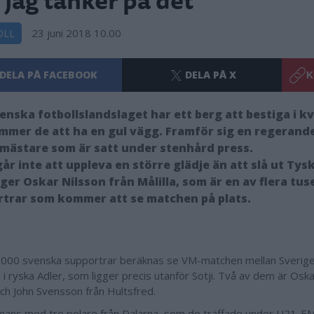
23 juni 2018 10.00
OLL
DELA PÅ FACEBOOK
DELA PÅ X
K
enska fotbollslandslaget har ett berg att bestiga i k
mmer de att ha en gul vägg. Framför sig en regerand
mästare som är satt under stenhård press.
går inte att uppleva en större glädje än att slå ut Tys
ger Oskar Nilsson från Målilla, som är en av flera tu
trar som kommer att se matchen på plats.
 000 svenska supportrar beräknas se VM-matchen mellan Sverige
 i ryska Adler, som ligger precis utanför Sotji. Två av dem är Oska
och John Svensson från Hultsfred.
mans med tre polare från Dalarna, som de träffade under U21-EM