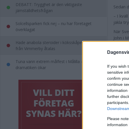
DEBATT: Trygghet är den viktigaste
Sedan de
jämställdhetsfrågan
– I kväl
jäkla t
Solcellsparken fick nej – nu har företaget
överklagat
När Sve
John i M
Hade anabola steroider i köksskåpet – man
– Klart 
från Vimmerby åtalas
Dagensvi
det här
Tuna vann extrem målfest i Målilla –
Hur tr
If you wish 
dramatiken ökar
– Gode 
sensitive in
det man
confirm you
Oskar N
continue se
information 
Och kä
further disc
– Jag sa
participants
Downstream 
all förm
Målillaki
Please note
– Det gå
information 