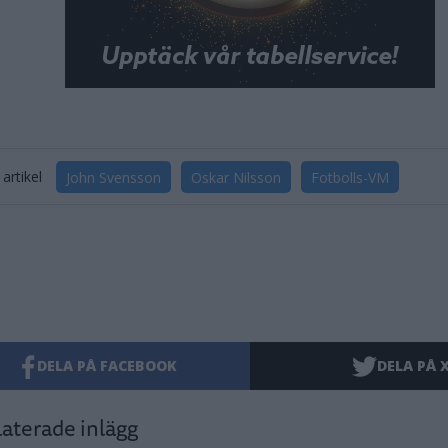
artikel
John Svensson
Oskar Nilsson
Fotbolls-VM
DELA PÅ FACEBOOK
DELA PÅ 
aterade inlägg