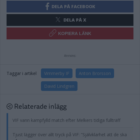
DELA PÅ FACEBOOK
DELA PÅ X
KOPIERA LÄNK
Annons:
Taggar i artikel
Vimmerby IF
Anton Brorsson
David Lindgren
Relaterade inlägg
VIF vann kampfylld match efter Melkers tidiga fullträff
Tjust lägger över allt tryck på VIF: ”Självklarhet att de ska