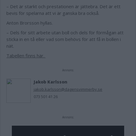
– Det är starkt och prestationen är jättebra. Det är ett
bevis för spelarna att vi är ganska bra också.
Anton Brorsson hyllas.
– Dels för sitt arbete utan boll och dels för förmågan att
sticka in en tå eller vad som behövs för att få in bollen i
nät.
Tabellen finns här.
Annons:
Jakob Karlsson
jakob.karlsson@dagensvimmerby.se
073 501 41 26
Annons: