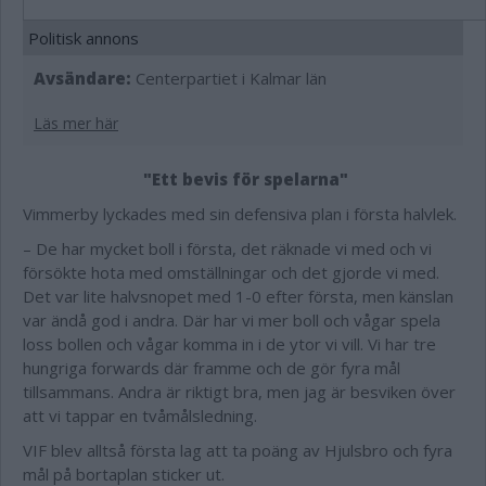
Politisk annons
Avsändare:
Centerpartiet i Kalmar län
Läs mer här
"Ett bevis för spelarna"
Vimmerby lyckades med sin defensiva plan i första halvlek.
– De har mycket boll i första, det räknade vi med och vi
försökte hota med omställningar och det gjorde vi med.
Det var lite halvsnopet med 1-0 efter första, men känslan
var ändå god i andra. Där har vi mer boll och vågar spela
loss bollen och vågar komma in i de ytor vi vill. Vi har tre
hungriga forwards där framme och de gör fyra mål
tillsammans. Andra är riktigt bra, men jag är besviken över
att vi tappar en tvåmålsledning.
VIF blev alltså första lag att ta poäng av Hjulsbro och fyra
mål på bortaplan sticker ut.