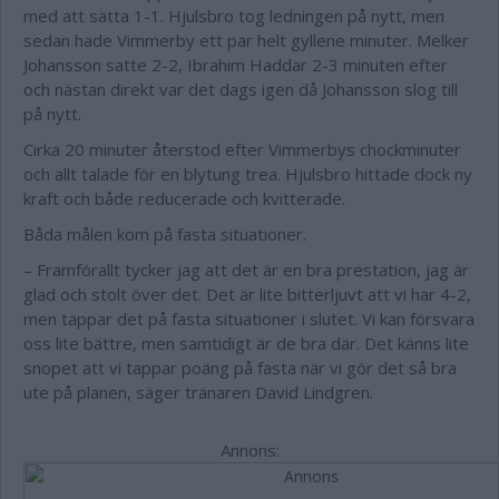
med att sätta 1-1. Hjulsbro tog ledningen på nytt, men
sedan hade Vimmerby ett par helt gyllene minuter. Melker
Johansson satte 2-2, Ibrahim Haddar 2-3 minuten efter
och nästan direkt var det dags igen då Johansson slog till
på nytt.
Cirka 20 minuter återstod efter Vimmerbys chockminuter
och allt talade för en blytung trea. Hjulsbro hittade dock ny
kraft och både reducerade och kvitterade.
Båda målen kom på fasta situationer.
– Framförallt tycker jag att det är en bra prestation, jag är
glad och stolt över det. Det är lite bitterljuvt att vi har 4-2,
men tappar det på fasta situationer i slutet. Vi kan försvara
oss lite bättre, men samtidigt är de bra där. Det känns lite
snopet att vi tappar poäng på fasta när vi gör det så bra
ute på planen, säger tränaren David Lindgren.
Annons: