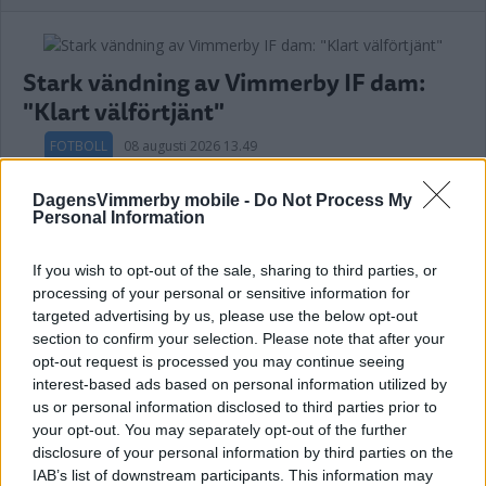
Stark vändning av Vimmerby IF dam:
"Klart välförtjänt"
FOTBOLL
08 augusti 2026 13.49
DagensVimmerby mobile -
Do Not Process My
Personal Information
"Fimpen" fick inte jubla i debuten: "Kan
If you wish to opt-out of the sale, sharing to third parties, or
inte kräva mer"
processing of your personal or sensitive information for
targeted advertising by us, please use the below opt-out
FOTBOLL
07 augusti 2026 20.56
section to confirm your selection. Please note that after your
opt-out request is processed you may continue seeing
interest-based ads based on personal information utilized by
Annons:
us or personal information disclosed to third parties prior to
your opt-out. You may separately opt-out of the further
disclosure of your personal information by third parties on the
IAB’s list of downstream participants. This information may