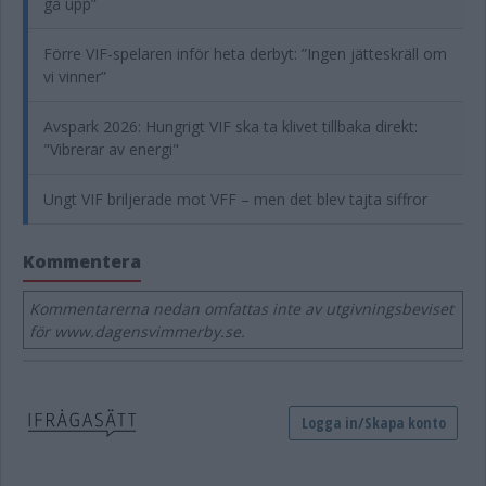
gå upp”
Förre VIF-spelaren inför heta derbyt: ”Ingen jätteskräll om
vi vinner”
Avspark 2026: Hungrigt VIF ska ta klivet tillbaka direkt:
"Vibrerar av energi"
Ungt VIF briljerade mot VFF – men det blev tajta siffror
Kommentera
Kommentarerna nedan omfattas inte av utgivningsbeviset
för www.dagensvimmerby.se.