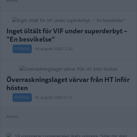
Annons:
Inget öltält för VIF under superderbyt –
"En besvikelse"
FOTBOLL
04 augusti 2026 12.30
Överraskningslaget värvar från HT inför
hösten
FOTBOLL
02 augusti 2026 15.12
Annons: