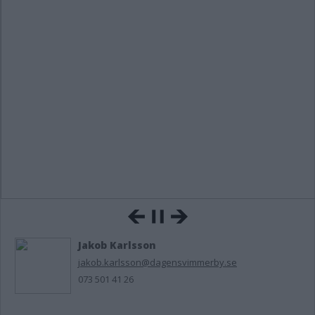
Jakob Karlsson
jakob.karlsson@dagensvimmerby.se
073 501 41 26