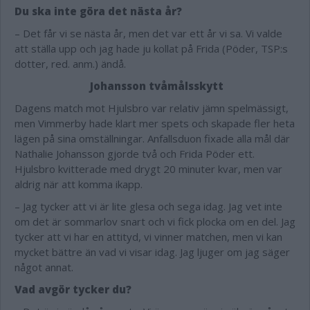
Du ska inte göra det nästa år?
– Det får vi se nästa år, men det var ett år vi sa. Vi valde
att ställa upp och jag hade ju kollat på Frida (Pöder, TSP:s
dotter, red. anm.) ändå.
Johansson tvåmålsskytt
Dagens match mot Hjulsbro var relativ jämn spelmässigt,
men Vimmerby hade klart mer spets och skapade fler heta
lägen på sina omställningar. Anfallsduon fixade alla mål där
Nathalie Johansson gjorde två och Frida Pöder ett.
Hjulsbro kvitterade med drygt 20 minuter kvar, men var
aldrig när att komma ikapp.
– Jag tycker att vi är lite glesa och sega idag. Jag vet inte
om det är sommarlov snart och vi fick plocka om en del. Jag
tycker att vi har en attityd, vi vinner matchen, men vi kan
mycket bättre än vad vi visar idag. Jag ljuger om jag säger
något annat.
Vad avgör tycker du?