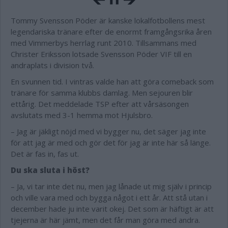
Tommy Svensson Pöder är kanske lokalfotbollens mest
legendariska tränare efter de enormt framgångsrika åren
med Vimmerbys herrlag runt 2010. Tillsammans med
Christer Eriksson lotsade Svensson Pöder VIF till en
andraplats i division två.
En svunnen tid. I vintras valde han att göra comeback som
tränare för samma klubbs damlag. Men sejouren blir
ettårig. Det meddelade TSP efter att vårsäsongen
avslutats med 3-1 hemma mot Hjulsbro.
– Jag är jäkligt nöjd med vi bygger nu, det säger jag inte
för att jag är med och gör det för jag är inte här så länge.
Det är fas in, fas ut.
Du ska sluta i höst?
– Ja, vi tar inte det nu, men jag lånade ut mig själv i princip
och ville vara med och bygga något i ett år. Att stå utan i
december hade ju inte varit okej. Det som är häftigt är att
tjejerna är här jämt, men det får man göra med andra.