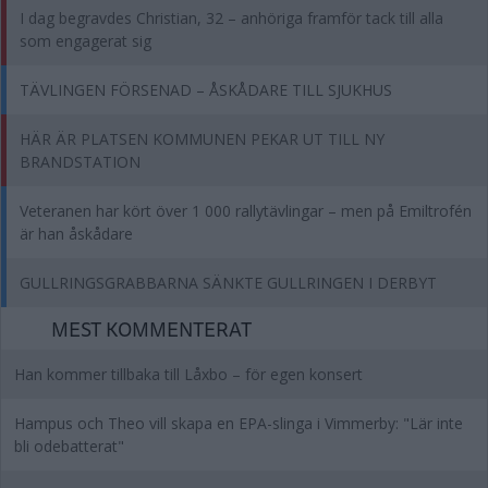
I dag begravdes Christian, 32 – anhöriga framför tack till alla
som engagerat sig
TÄVLINGEN FÖRSENAD – ÅSKÅDARE TILL SJUKHUS
HÄR ÄR PLATSEN KOMMUNEN PEKAR UT TILL NY
BRANDSTATION
Veteranen har kört över 1 000 rallytävlingar – men på Emiltrofén
är han åskådare
GULLRINGSGRABBARNA SÄNKTE GULLRINGEN I DERBYT
MEST KOMMENTERAT
Han kommer tillbaka till Låxbo – för egen konsert
Hampus och Theo vill skapa en EPA-slinga i Vimmerby: "Lär inte
bli odebatterat"