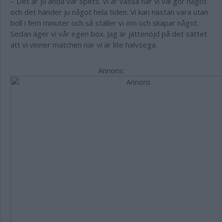
– Det är ju ändå vår spets. Vi är vassa när vi väl gör något
och det händer ju något hela tiden. Vi kan nästan vara utan
boll i fem minuter och så ställer vi om och skapar något.
Sedan äger vi vår egen box. Jag är jättenöjd på det sättet
att vi vinner matchen när vi är lite halvsega.
Annons: