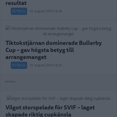
resultat
FOTBOLL
01 augusti 2026 18.49
Tiktokstjärnan dominerade Bullerby
Cup – gav högsta betyg till
arrangemanget
FOTBOLL
01 augusti 2026 18.25
Annons:
Vilgot storspelade för SVIF – laget
skapade riktig cupkänsla