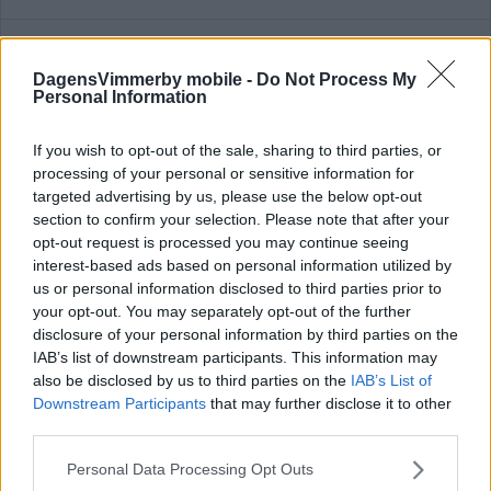
Annons:
DagensVimmerby mobile -
Do Not Process My
Personal Information
DERBY
If you wish to opt-out of the sale, sharing to third parties, or
processing of your personal or sensitive information for
targeted advertising by us, please use the below opt-out
section to confirm your selection. Please note that after your
GULLRINGSGRABBARNA SÄNKTE
opt-out request is processed you may continue seeing
GULLRINGEN I DERBYT
interest-based ads based on personal information utilized by
us or personal information disclosed to third parties prior to
FOTBOLL
07 augusti 2026 19.28
your opt-out. You may separately opt-out of the further
disclosure of your personal information by third parties on the
IAB’s list of downstream participants. This information may
also be disclosed by us to third parties on the
IAB’s List of
Downstream Participants
that may further disclose it to other
Extremt ingenmansland när VIF
third parties.
omstartar: "Får lägga tabellen åt sidan"
Please note that this website/app uses one or more Google
Personal Data Processing Opt Outs
services and may gather and store information including but