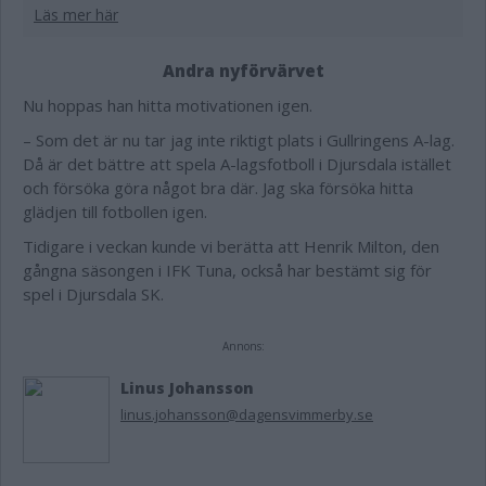
Läs mer här
Andra nyförvärvet
Nu hoppas han hitta motivationen igen.
– Som det är nu tar jag inte riktigt plats i Gullringens A-lag.
Då är det bättre att spela A-lagsfotboll i Djursdala istället
och försöka göra något bra där. Jag ska försöka hitta
glädjen till fotbollen igen.
Tidigare i veckan kunde vi berätta att Henrik Milton, den
gångna säsongen i IFK Tuna, också har bestämt sig för
spel i Djursdala SK.
Annons:
Linus Johansson
linus.johansson@dagensvimmerby.se