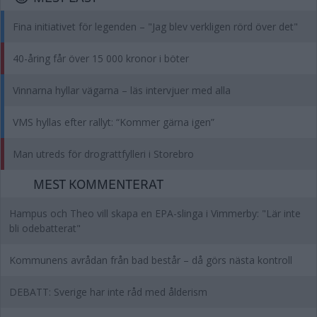
Fina initiativet för legenden – "Jag blev verkligen rörd över det"
40-åring får över 15 000 kronor i böter
Vinnarna hyllar vägarna – läs intervjuer med alla
VMS hyllas efter rallyt: “Kommer gärna igen”
Man utreds för drograttfylleri i Storebro
MEST KOMMENTERAT
Hampus och Theo vill skapa en EPA-slinga i Vimmerby: "Lär inte
bli odebatterat"
Kommunens avrådan från bad består – då görs nästa kontroll
DEBATT: Sverige har inte råd med ålderism