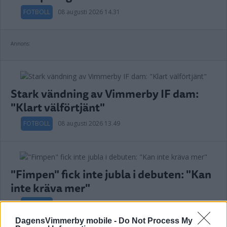
FOTBOLL
08 augusti 2026 14.31
Annons:
Stark vändning av Vimmerby IF dam:
"Klart välförtjänt"
FOTBOLL
08 augusti 2026 13.49
"Fimpen" fick inte jubla i debuten: "Kan
inte kräva mer"
FOTBOLL
07 augusti 2026 20.56
DagensVimmerby mobile -
Do Not Process My