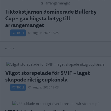
Tiktokstjärnan dominerade Bullerby
Cup – gav högsta betyg till
arrangemanget
FOTBOLL
01 augusti 2026 18.25
Annons:
Vilgot storspelade för SVIF – laget
skapade riktig cupkänsla
FOTBOLL
01 augusti 2026 18.03