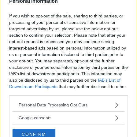
Personal Information
Annons:
If you wish to opt-out of the sale, sharing to third parties, or
processing of your personal or sensitive information for
targeted advertising by us, please use the below opt-out
Lindgren nöjd: "Nödvändigt om vi ska
section to confirm your selection. Please note that after your
kriga om seriesegern"
opt-out request is processed you may continue seeing
interest-based ads based on personal information utilized by
FOTBOLL
07 augusti 2026 20.42
us or personal information disclosed to third parties prior to
your opt-out. You may separately opt-out of the further
disclosure of your personal information by third parties on the
IAB’s list of downstream participants. This information may
also be disclosed by us to third parties on the
IAB’s List of
VIDEO: Albin målskytt i derbyt mot
Downstream Participants
that may further disclose it to other
moderklubben
third parties.
FOTBOLL
07 augusti 2026 20.08
Please note that this website/app uses one or more Google
Personal Data Processing Opt Outs
services and may gather and store information including but
not limited to your visit or usage behaviour. You may click to
Google consents
Annons:
grant or deny consent to Google and its third-party tags to
use your data for below specified purposes in below Google
CONFIRM
consent section.