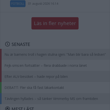
FOTBOLL
01 augusti 2026 16.14
Läs in fler nyheter
SENASTE
Nu är barnens troll i hagen stulna igen: ”Man blir bara så ledsen”
Fejk-sms:en fortsätter – flera drabbade i norra länet
Efter ALV-besöket – hade repor på bilen
DEBATT: Fler ska få fast läkarkontakt
Tävlingen hyllades – så tänker Vimmerby MS om framtiden
MEST LÄST