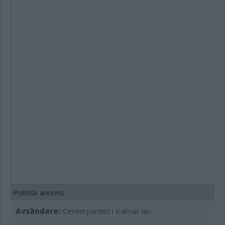
Politisk annons
Avsändare:
Centerpartiet i Kalmar län