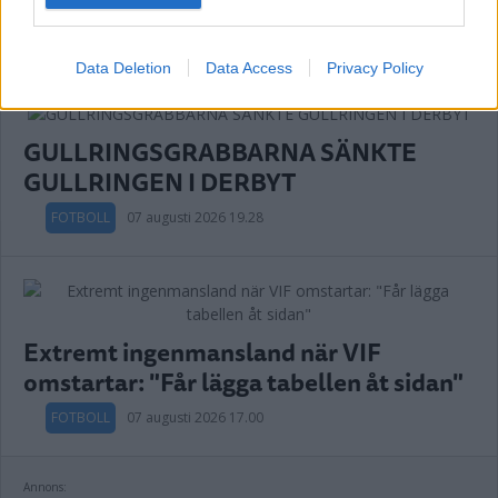
DERBY
Data Deletion
Data Access
Privacy Policy
GULLRINGSGRABBARNA SÄNKTE
GULLRINGEN I DERBYT
FOTBOLL
07 augusti 2026 19.28
Extremt ingenmansland när VIF
omstartar: "Får lägga tabellen åt sidan"
FOTBOLL
07 augusti 2026 17.00
Annons: