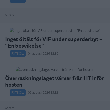
Annons:
Inget öltält för VIF under superderbyt –
"En besvikelse"
FOTBOLL
04 augusti 2026 12.30
Överraskningslaget värvar från HT inför
hösten
FOTBOLL
02 augusti 2026 15.12
Annons: