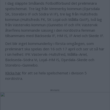
I dag släppte Smålands Fotbollförbund det preliminära
spelschemat. Tre lag från Vimmerby kommun (Djursdala
SK, Storebro IF och Södra Vi IF), tre lag från Hultsfreds
kommun (Hultsfreds FK, SK Lojal och Målilla GoIF), två lag
från Västerviks kommun (Gunnebo IF och IFK Västervik
återfinns kommande säsong i den nordöstra femman
tillsammans med Bäckseda IF, HM IS, IF Ariel och Skede IF.
Det blir inget kommunderby i första omgången, som
preliminärt ska spelas den 16 och 17 april och ser ut så här
i sin helhet: IFK Västervik–Hultsfred, Målilla–Ariel,
Bäckseda–Södra Vi, Lojal–HM IS, Djurdala–Skede och
Storebro–Gunnebo.
Klicka här
för att se hela spelschemat i division 5
nordöstra.
Annons: