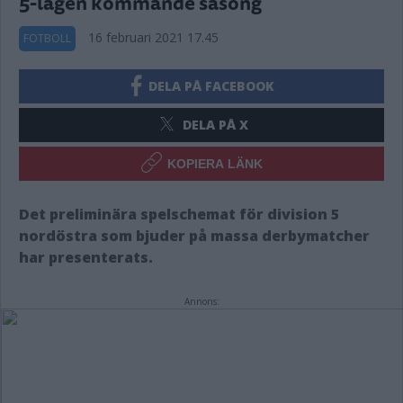
5-lagen kommande säsong
16 februari 2021 17.45
FOTBOLL
DELA PÅ FACEBOOK
DELA PÅ X
KOPIERA LÄNK
Det preliminära spelschemat för division 5
nordöstra som bjuder på massa derbymatcher
har presenterats.
Annons: