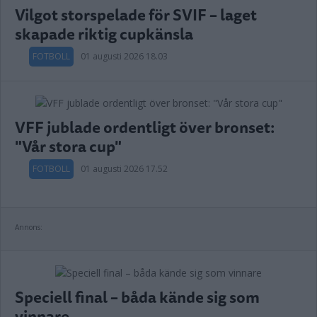
Vilgot storspelade för SVIF – laget
skapade riktig cupkänsla
FOTBOLL
01 augusti 2026 18.03
VFF jublade ordentligt över bronset:
"Vår stora cup"
FOTBOLL
01 augusti 2026 17.52
Annons:
Speciell final – båda kände sig som
vinnare