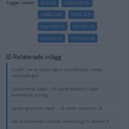
Taggar i artikel
SK Lojal
Hultsfreds FK
Målilla GoIF
Södra Vi IF
Djursdala SK
Storebro IF
Gunnebo IF
IFK Västervik
Relaterade inlägg
KLART: Här är lokala lagens motståndare i andra
cupomgången
Spelschemat släppt – så spelar division 5-lagen
kommande säsong
Spelprogrammet släppt – så spelas division 5 i år
Här är förbundets väntade serieförslag för division 5