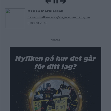
Ossian Mathiasson
ossian.mathiasson@dagensvimmerby.se
070 378 71 16
Annons: