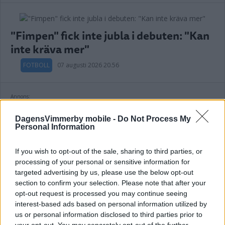
"Fimpen" fick inte jubla i debuten: "Kan
inte kräva mer"
FOTBOLL
07 augusti 2026 20.56
Annons:
DagensVimmerby mobile -
Do Not Process My
Personal Information
Lindgren nöjd: "Nödvändigt om vi ska
If you wish to opt-out of the sale, sharing to third parties, or
kriga om seriesegern"
processing of your personal or sensitive information for
targeted advertising by us, please use the below opt-out
FOTBOLL
07 augusti 2026 20.42
section to confirm your selection. Please note that after your
opt-out request is processed you may continue seeing
interest-based ads based on personal information utilized by
us or personal information disclosed to third parties prior to
your opt-out. You may separately opt-out of the further