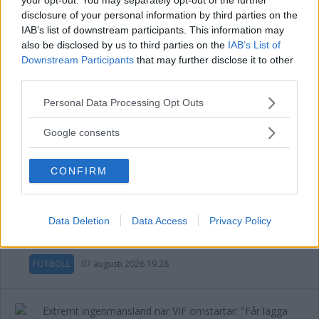
VIDEO: Albin målskytt i derbyt mot
moderklubben
disclosure of your personal information by third parties on the
IAB’s list of downstream participants. This information may
FOTBOLL
07 augusti 2026 20.08
also be disclosed by us to third parties on the
IAB’s List of
Downstream Participants
that may further disclose it to other
third parties.
Annons:
Please note that this website/app uses one or more Google
Personal Data Processing Opt Outs
services and may gather and store information including but
not limited to your visit or usage behaviour. You may click to
Google consents
grant or deny consent to Google and its third-party tags to
DERBY
use your data for below specified purposes in below Google
CONFIRM
consent section.
GULLRINGSGRABBARNA SÄNKTE
Data Deletion
Data Access
Privacy Policy
GULLRINGEN I DERBYT
FOTBOLL
07 augusti 2026 19.28