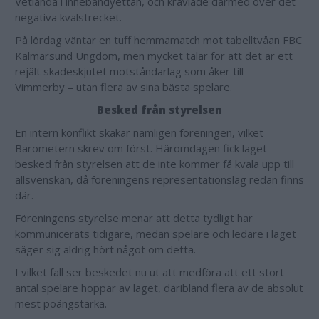
Vetlanda i innebandyettan, och kravlade därmed över det
negativa kvalstrecket.
På lördag väntar en tuff hemmamatch mot tabelltvåan FBC
Kalmarsund Ungdom, men mycket talar för att det är ett
rejält skadeskjutet motståndarlag som åker till
Vimmerby – utan flera av sina bästa spelare.
Besked från styrelsen
En intern konflikt skakar nämligen föreningen, vilket
Barometern skrev om först. Häromdagen fick laget
besked från styrelsen att de inte kommer få kvala upp till
allsvenskan, då föreningens representationslag redan finns
där.
Föreningens styrelse menar att detta tydligt har
kommunicerats tidigare, medan spelare och ledare i laget
säger sig aldrig hört något om detta.
I vilket fall ser beskedet nu ut att medföra att ett stort
antal spelare hoppar av laget, däribland flera av de absolut
mest poängstarka.