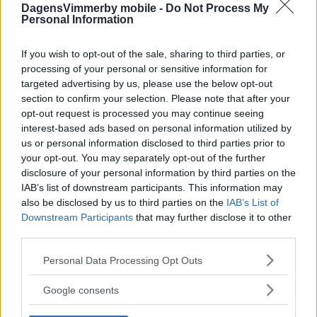
DagensVimmerby mobile -
Do Not Process My
Personal Information
If you wish to opt-out of the sale, sharing to third parties, or
processing of your personal or sensitive information for
targeted advertising by us, please use the below opt-out
section to confirm your selection. Please note that after your
opt-out request is processed you may continue seeing
interest-based ads based on personal information utilized by
us or personal information disclosed to third parties prior to
your opt-out. You may separately opt-out of the further
disclosure of your personal information by third parties on the
IAB’s list of downstream participants. This information may
also be disclosed by us to third parties on the
IAB’s List of
Downstream Participants
that may further disclose it to other
third parties.
Please note that this website/app uses one or more Google
Personal Data Processing Opt Outs
services and may gather and store information including but
not limited to your visit or usage behaviour. You may click to
Google consents
grant or deny consent to Google and its third-party tags to
use your data for below specified purposes in below Google