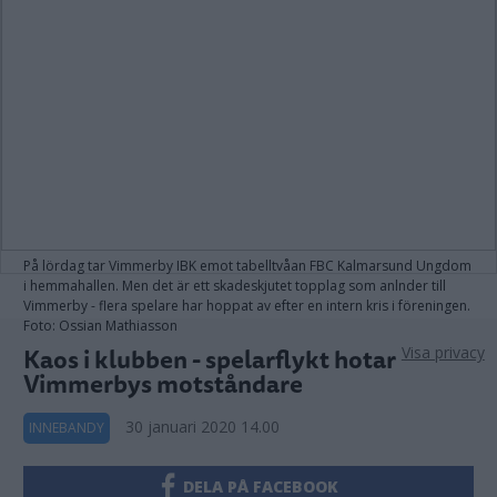
På lördag tar Vimmerby IBK emot tabelltvåan FBC Kalmarsund Ungdom
i hemmahallen. Men det är ett skadeskjutet topplag som anlnder till
Vimmerby - flera spelare har hoppat av efter en intern kris i föreningen.
Foto: Ossian Mathiasson
Kaos i klubben - spelarflykt hotar
Visa privacy
Vimmerbys motståndare
30 januari 2020 14.00
INNEBANDY
DELA PÅ FACEBOOK