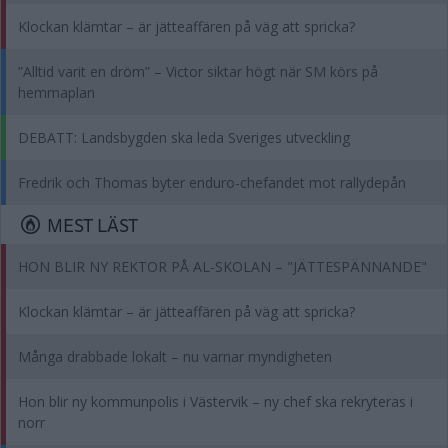
Klockan klämtar – är jätteaffären på väg att spricka?
”Alltid varit en dröm” – Victor siktar högt när SM körs på
hemmaplan
DEBATT: Landsbygden ska leda Sveriges utveckling
Fredrik och Thomas byter enduro-chefandet mot rallydepån
MEST LÄST
HON BLIR NY REKTOR PÅ AL-SKOLAN – "JÄTTESPÄNNANDE"
Klockan klämtar – är jätteaffären på väg att spricka?
Många drabbade lokalt – nu varnar myndigheten
Hon blir ny kommunpolis i Västervik – ny chef ska rekryteras i
norr