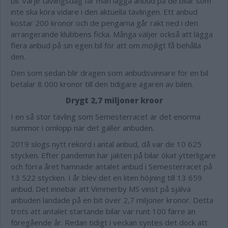
bil. Varje tävlingsdag får man lägga anbud på de bilar som
inte ska köra vidare i den aktuella tävlingen. Ett anbud
kostar 200 kronor och de pengarna går rakt ned i den
arrangerande klubbens ficka. Många väljer också att lägga
flera anbud på sin egen bil för att om möjligt få behålla
den.
Den som sedan blir dragen som anbudsvinnare för en bil
betalar 8 000 kronor till den tidigare ägaren av bilen.
Drygt 2,7 miljoner kroor
I en så stor tävling som Semesterracet är det enorma
summor i omlopp när det gäller anbuden.
2019 slogs nytt rekord i antal anbud, då var de 10 625
stycken. Efter pandemin har jakten på bilar ökat ytterligare
och förra året hamnade antalet anbud i Semesterracet på
13 522 stycken. I år blev det en liten höjning till 13 659
anbud. Det innebär att Vimmerby MS vinst på själva
anbuden landade på en bit över 2,7 miljoner kronor. Detta
trots att antalet startande bilar var runt 100 färre än
föregående år. Redan tidigt i veckan syntes det dock att