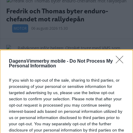
Fredrik och Thomas byter enduro-
chefandet mot rallydepån
MOTOR
06 augusti 2026 15.30
DagensVimmerby mobile -
Do Not Process My
Rallyikonen inför helgen: Otroligt trygg
Personal Information
med VMS som arrangör
If you wish to opt-out of the sale, sharing to third parties, or
MOTOR
06 augusti 2026 14.00
processing of your personal or sensitive information for
targeted advertising by us, please use the below opt-out
section to confirm your selection. Please note that after your
Annons:
opt-out request is processed you may continue seeing
interest-based ads based on personal information utilized by
us or personal information disclosed to third parties prior to
your opt-out. You may separately opt-out of the further
disclosure of your personal information by third parties on the