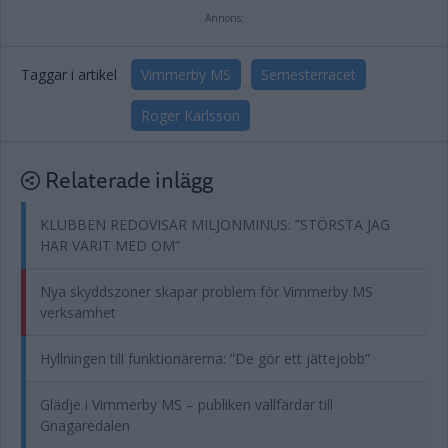
Annons:
Taggar i artikel
Vimmerby MS
Semesterracet
Roger Karlsson
Relaterade inlägg
KLUBBEN REDOVISAR MILJONMINUS: ”STÖRSTA JAG
HAR VARIT MED OM”
Nya skyddszoner skapar problem för Vimmerby MS
verksamhet
Hyllningen till funktionärerna: ”De gör ett jättejobb”
Glädje i Vimmerby MS – publiken vallfärdar till
Gnagaredalen