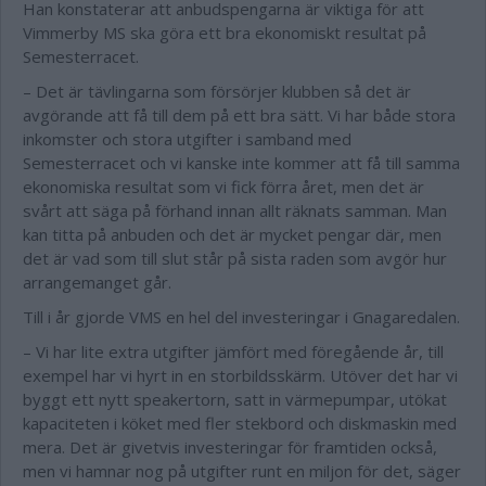
Han konstaterar att anbudspengarna är viktiga för att
Vimmerby MS ska göra ett bra ekonomiskt resultat på
Semesterracet.
– Det är tävlingarna som försörjer klubben så det är
avgörande att få till dem på ett bra sätt. Vi har både stora
inkomster och stora utgifter i samband med
Semesterracet och vi kanske inte kommer att få till samma
ekonomiska resultat som vi fick förra året, men det är
svårt att säga på förhand innan allt räknats samman. Man
kan titta på anbuden och det är mycket pengar där, men
det är vad som till slut står på sista raden som avgör hur
arrangemanget går.
Till i år gjorde VMS en hel del investeringar i Gnagaredalen.
– Vi har lite extra utgifter jämfört med föregående år, till
exempel har vi hyrt in en storbildsskärm. Utöver det har vi
byggt ett nytt speakertorn, satt in värmepumpar, utökat
kapaciteten i köket med fler stekbord och diskmaskin med
mera. Det är givetvis investeringar för framtiden också,
men vi hamnar nog på utgifter runt en miljon för det, säger