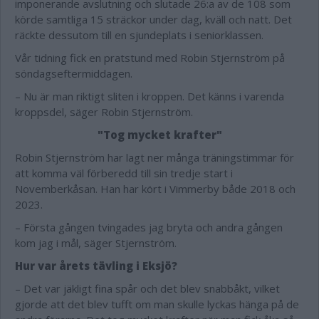
imponerande avslutning och slutade 26:a av de 108 som
körde samtliga 15 sträckor under dag, kväll och natt. Det
räckte dessutom till en sjundeplats i seniorklassen.
Vår tidning fick en pratstund med Robin Stjernström på
söndagseftermiddagen.
– Nu är man riktigt sliten i kroppen. Det känns i varenda
kroppsdel, säger Robin Stjernström.
"Tog mycket krafter"
Robin Stjernström har lagt ner många träningstimmar för
att komma väl förberedd till sin tredje start i
Novemberkåsan. Han har kört i Vimmerby både 2018 och
2023.
– Första gången tvingades jag bryta och andra gången
kom jag i mål, säger Stjernström.
Hur var årets tävling i Eksjö?
– Det var jäkligt fina spår och det blev snabbåkt, vilket
gjorde att det blev tufft om man skulle lyckas hänga på de