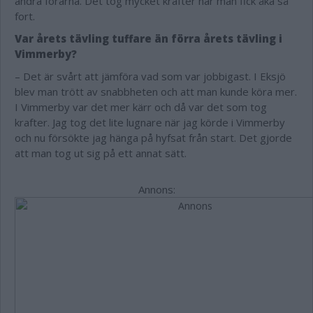
andra förarna. Det tog mycket krafter när man fick åka så
fort.
Var årets tävling tuffare än förra årets tävling i
Vimmerby?
– Det är svårt att jämföra vad som var jobbigast. I Eksjö
blev man trött av snabbheten och att man kunde köra mer.
I Vimmerby var det mer kärr och då var det som tog
krafter. Jag tog det lite lugnare när jag körde i Vimmerby
och nu försökte jag hänga på hyfsat från start. Det gjorde
att man tog ut sig på ett annat sätt.
Annons: