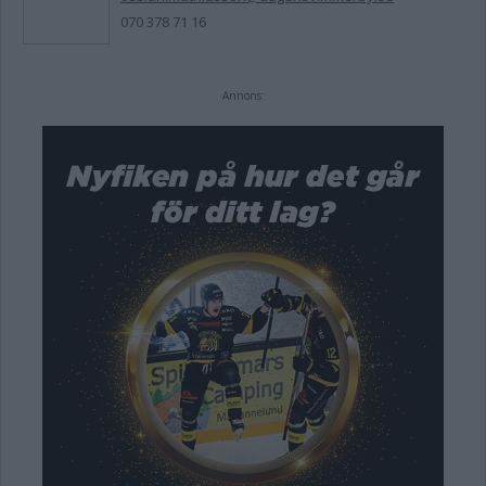
070 378 71 16
Annons: