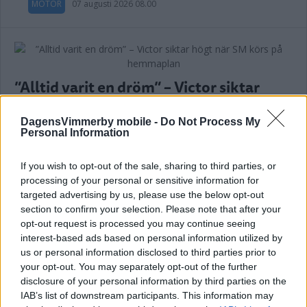
MOTOR
07 augusti 2026 08.00
”Alltid varit en dröm” – Victor siktar
högt när SM körs på hemmaplan
DagensVimmerby mobile -
Do Not Process My
MOTOR
06 augusti 2026 17.00
Personal Information
If you wish to opt-out of the sale, sharing to third parties, or
Annons:
processing of your personal or sensitive information for
targeted advertising by us, please use the below opt-out
section to confirm your selection. Please note that after your
opt-out request is processed you may continue seeing
Fredrik och Thomas byter enduro-
interest-based ads based on personal information utilized by
chefandet mot rallydepån
us or personal information disclosed to third parties prior to
your opt-out. You may separately opt-out of the further
MOTOR
06 augusti 2026 15.30
disclosure of your personal information by third parties on the
IAB’s list of downstream participants. This information may