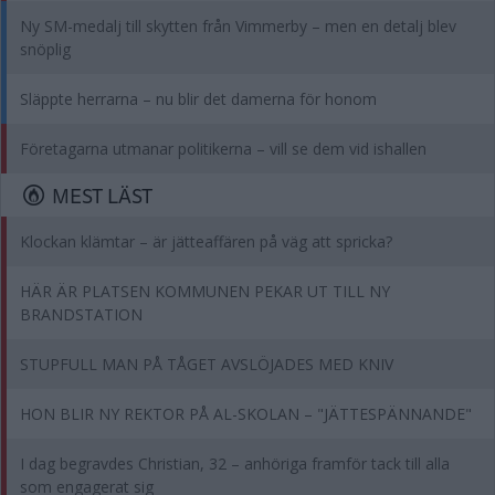
Ny SM-medalj till skytten från Vimmerby – men en detalj blev
snöplig
Släppte herrarna – nu blir det damerna för honom
Företagarna utmanar politikerna – vill se dem vid ishallen
MEST LÄST
Klockan klämtar – är jätteaffären på väg att spricka?
HÄR ÄR PLATSEN KOMMUNEN PEKAR UT TILL NY
BRANDSTATION
STUPFULL MAN PÅ TÅGET AVSLÖJADES MED KNIV
HON BLIR NY REKTOR PÅ AL-SKOLAN – "JÄTTESPÄNNANDE"
I dag begravdes Christian, 32 – anhöriga framför tack till alla
som engagerat sig