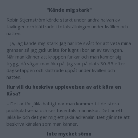
"Kände mig stark"
Robin Stjernström körde starkt under andra halvan av
tävlingen och klättrade i totalställningen under kvällen och
natten.
– Ja, jag kände mig stark. Jag har lite svårt för att veta mina
gränser så jag gick ut lite för lugnt i början av tävlingen.
När man känner att kroppen funkar och man känner sig
trygg, då vågar man öka på. Jag var på plats 30-35 efter
dagsetappen och klättrade uppåt under kvällen och
natten.
Hur vill du beskriva upplevelsen av att köra en
Kåsa?
– Det är för jäkla häftigt när man kommer till de stora
publikplatserna och ser tusentals människor. Det är ett
jäkla liv och det ger mig ett jäkla adrenalin. Det går inte att
beskriva känslan som man känner.
Inte mycket sömn