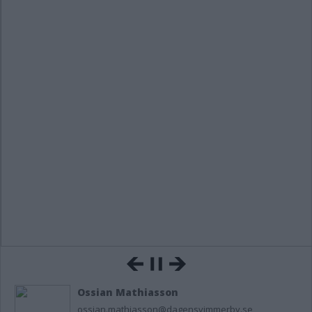
Ossian Mathiasson
ossian.mathiasson@dagensvimmerby.se