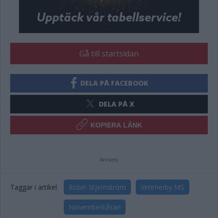
Gå till startsidan
DELA PÅ FACEBOOK
DELA PÅ X
KOPIERA LÄNK
Annons:
Taggar i artikel
Robin Stjernström
Vimmerby MS
Novemberkåsan