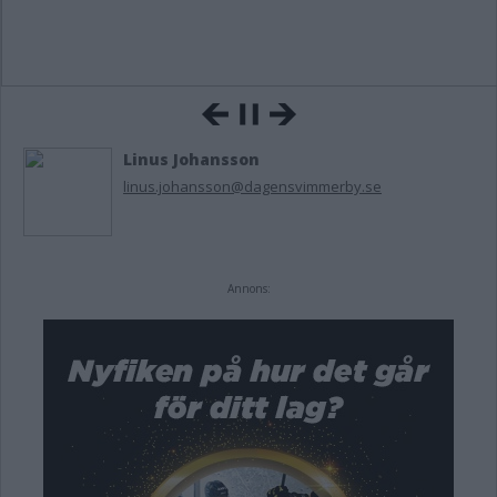
Linus Johansson
linus.johansson@dagensvimmerby.se
Annons: