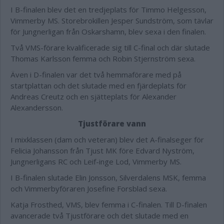
I B-finalen blev det en tredjeplats för Timmo Helgesson,
Vimmerby MS. Storebrokillen Jesper Sundström, som tävlar
för Jungnerligan från Oskarshamn, blev sexa i den finalen.
Två VMS-förare kvalificerade sig till C-final och där slutade
Thomas Karlsson femma och Robin Stjernström sexa.
Även i D-finalen var det två hemmaförare med på
startplattan och det slutade med en fjärdeplats för
Andreas Creutz och en sjätteplats för Alexander
Alexandersson.
Tjustförare vann
I mixklassen (dam och veteran) blev det A-finalseger för
Felicia Johansson från Tjust MK före Edvard Nyström,
Jungnerligans RC och Leif-inge Lod, Vimmerby MS.
I B-finalen slutade Elin Jonsson, Silverdalens MSK, femma
och Vimmerbyföraren Josefine Forsblad sexa.
Katja Frosthed, VMS, blev femma i C-finalen. Till D-finalen
avancerade två Tjustförare och det slutade med en