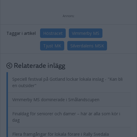
Annons:
Taggar i artikel
Höstracet
Vimmerby MS
Tjust MK
Silverdalens MSK
Relaterade inlägg
Speciell festival på Gotland lockar lokala inslag - "Kan bli
en outsider"
Vimmerby MS dominerade i Smålandscupen
Finaldag för seniorer och damer – här är alla som kör i
dag
Flera framgångar för lokala förare i Rally Svedala