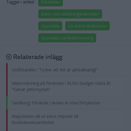
Taggar i artikel
Förskolan
Barn- och utbildningsnämnden
Djursdala
Lis Astrid Andersson
Djursdala Samhällsförening
Relaterade inlägg
Ordföranden: ”Tycker att det är jätteallvarligt”
Miljonsatsning på förskolan i BUN:s budget nästa år:
"Satsar jättemycket"
Sandberg: Förskola i skolan är rena förtjänsten
Majoriteten vill se extra miljoner till
förskoleverksamheten