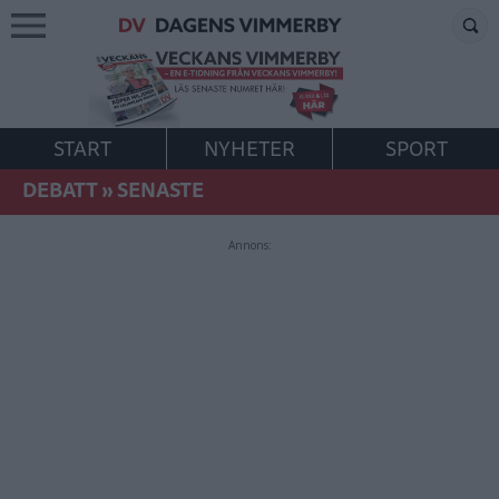
START
NYHETER
SPORT
DEBATT
»
SENASTE
Annons: