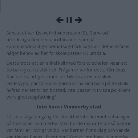
Senast ut var Lis-Astrid Andersson (S), Barn- och
utbildningsnämndens ordförande, som på
kommunfullmäktige oemotsagd fick säga att det inte finns
något behov av fler förskoleplatser i Djursdala.
Detta trots att en enkel koll med förskolechefen visar att
tio barn just nu står i kö. Frågan är varför detta förnekas.
Kan det ha att göra med att bilden av en attraktiv
landsbygd, där föräldrar gärna vill ha sina barn på förskola i
hyfsad närhet till sin bostad, inte passar in i vissa politikers
verklighetsuppfattning?
Inte bara i Vimmerby stad
Låt oss säga en gång för alla att vi inte är emot satsningar
på förskolan i Vimmerby. Men borde man inte också väga in
var familjer i övrigt vill bo, var barnen finns idag och var de
kan tänkas finnas i framtiden? Det är inte bara i Vimmerby