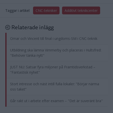
Taggar i artikel
CNC-tekniker
Additivt teknikcenter
Relaterade inlägg
Omar och Vincent till final i ungdoms-SM i CNC-teknik
Utbildning ska lämna Vimmerby och placeras i Hultsfred:
"Behöver tänka nytt"
JUST NU: Satsar fyra miljoner på Framtidsverkstad –
"Fantastisk nyhet"
Stort intresse och näst intill fulla lokaler: ”Börjar närma
oss taket”
Går rakt ut i arbete efter examen – "Det är suveränt bra"