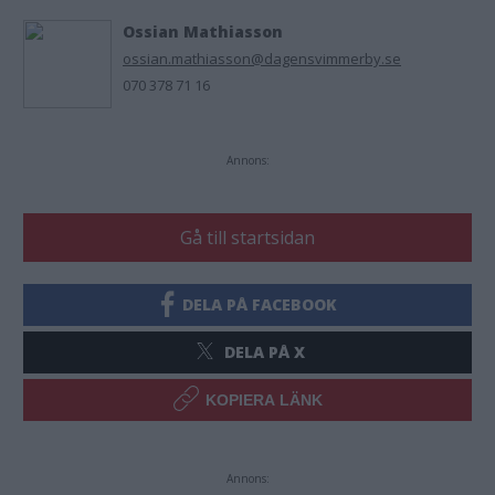
Ossian Mathiasson
ossian.mathiasson@dagensvimmerby.se
070 378 71 16
Annons:
Gå till startsidan
DELA PÅ FACEBOOK
DELA PÅ X
KOPIERA LÄNK
Annons: