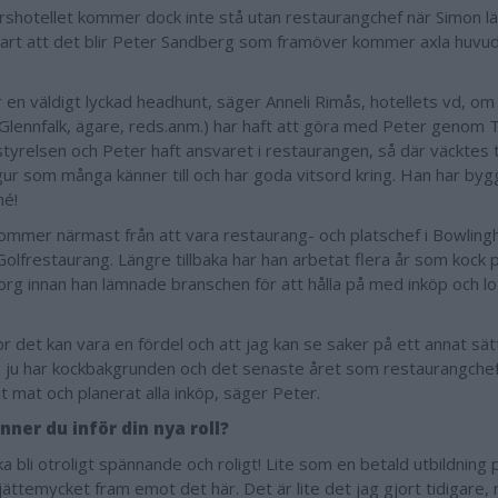
rshotellet kommer dock inte stå utan restaurangchef när Simon l
lart att det blir Peter Sandberg som framöver kommer axla huvud
r en väldigt lyckad headhunt, säger Anneli Rimås, hotellets vd, om
(Glennfalk, ägare, reds.anm.) har haft att göra med Peter genom 
i styrelsen och Peter haft ansvaret i restaurangen, så där väcktes
igur som många känner till och har goda vitsord kring. Han har byg
é!
ommer närmast från att vara restaurang- och platschef i Bowlingh
olfrestaurang. Längre tillbaka har han arbetat flera år som kock 
org innan han lämnade branschen för att hålla på med inköp och lo
or det kan vara en fördel och att jag kan se saker på ett annat sät
 ju har kockbakgrunden och det senaste året som restaurangchef
t mat och planerat alla inköp, säger Peter.
nner du inför din nya roll?
a bli otroligt spännande och roligt! Lite som en betald utbildning 
 jättemycket fram emot det här. Det är lite det jag gjort tidigar