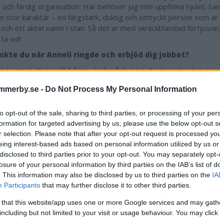
 och färdig organisation. Här behöver jag inte uppfinna hjulet. Sam
n stor karaktär – en färgstark, duktig och omtyckt person som är 
 och ett aktat namn i stan. Så det är med skräckblandad förtjusni
ta vid!
nkte du när Anneli ringde och erbjöd dig jobbet?
t är stort att ens få frågan. Sedan fick jag ju fundera givetvis men
tastiskt och betyder väl att man på något sätt gjort något bra.
mmerby.se -
Do Not Process My Personal Information
törre skillnad för restauranggästerna tror inte Peter att det kom
oppas jag inte.
to opt-out of the sale, sharing to third parties, or processing of your per
formation for targeted advertising by us, please use the below opt-out s
ny inriktning på maten eller så?
r selection. Please note that after your opt-out request is processed y
bsolut inte. Man ska inte peta för mycket i sådant som redan fung
eing interest-based ads based on personal information utilized by us or
art förfina småsaker, men det är inte min roll till att börja med.
disclosed to third parties prior to your opt-out. You may separately opt-
losure of your personal information by third parties on the IAB’s list of
utar inte sin tjänst förrän efter nyår, men Peter börjar redan i bö
. This information may also be disclosed by us to third parties on the
IA
er.
Participants
that may further disclose it to other third parties.
lir en övergång när Simon och Peter kommer att jobba parallellt i 
 that this website/app uses one or more Google services and may gath
en mjuk övergång för Peter så han inte bara kastas in i det samtidi
including but not limited to your visit or usage behaviour. You may click 
barnsjukdomar i skiftet, förklarar Anneli.