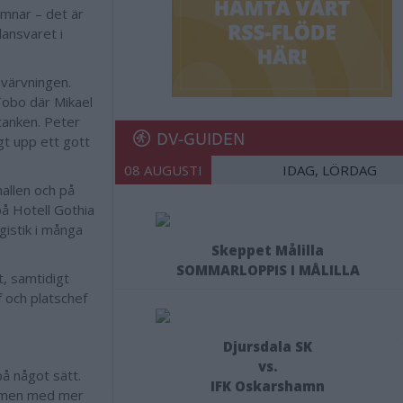
ämnar – det är
ansvaret i
 värvningen.
Tobo där Mikael
 tanken. Peter
DV-GUIDEN
gt upp ett gott
08 AUGUSTI
IDAG, LÖRDAG
allen och på
på Hotell Gothia
gistik i många
Skeppet Målilla
SOMMARLOPPIS I MÅLILLA
t, samtidigt
 och platschef
Djursdala SK
vs.
på något sätt.
IFK Oskarshamn
e, men med mer