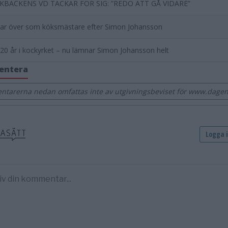
KBACKENS VD TACKAR FÖR SIG: ”REDO ATT GÅ VIDARE”
tar över som köksmästare efter Simon Johansson
 20 år i kockyrket – nu lämnar Simon Johansson helt
entera
tarerna nedan omfattas inte av utgivningsbeviset för www.dage