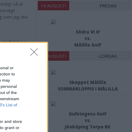
tidigt så är
14 AUGUSTI
FREDAG
otroligt
ng som jag ska
Södra Vi IF
vs.
 att få frågan
Målilla GoIF
15 AUGUSTI
LÖRDAG
mer bli.
sonal or
ection to
ou may
Skeppet Målilla
erar! Sedan kan
 personal
SOMMARLOPPIS I MÅLILLA
out of the
 downstream
rjan på
B’s List of
Gullringens GoIF
två månader. Vi
vs.
er and store
gt som vi kan
Jönköping Torpa BK
to grant or