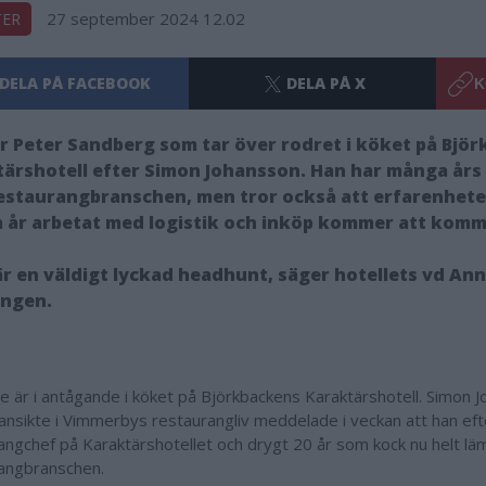
27 september 2024 12.02
TER
DELA PÅ FACEBOOK
DELA PÅ X
K
ir Peter Sandberg som tar över rodret i köket på Bjö
ärshotell efter Simon Johansson. Han har många års
estaurangbranschen, men tror också att erfarenheter
år arbetat med logistik och inköp kommer att komma 
är en väldigt lyckad headhunt, säger hotellets vd An
ingen.
fte är i antågande i köket på Björkbackens Karaktärshotell. Simon 
 ansikte i Vimmerbys restaurangliv meddelade i veckan att han eft
angchef på Karaktärshotellet och drygt 20 år som kock nu helt lä
rangbranschen.