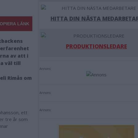
HITTA DIN NÄSTA MEDARBETA
OPIERA LÄNK
rkbackens
PRODUKTIONSLEDARE
 erfarenhet
na av att i
väl till
Annons:
neli Rimås om
Annons:
Annons:
Johansson, ett
er tre år som
mnar