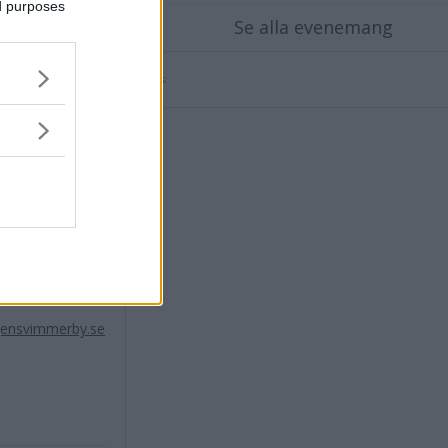
ed purposes
Se alla evenemang
ot att få jobba
Annons:
p. Jag känner
er den här
t att under
branschen.
gensvimmerby.se