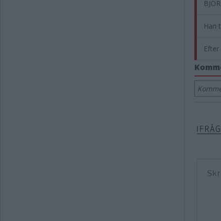
BJÖR
Han 
Efter
Komm
Kommen