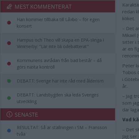
Karaktä
MEST KOMMENTERAT
redan k
köket.
Han kommer tillbaka till Låxbo – för egen
konsert
– Det ä
Mikael 
Hampus och Theo vill skapa en EPA-slinga i
sitter 
Vimmerby: "Lär inte bli odebatterat"
är en f
renomm
Kommunens avrådan från bad består – då
Peter k
görs nästa kontroll
Tobos G
i Göteb
DEBATT: Sverige har inte råd med ålderism
år.
DEBATT: Landsbygden ska leda Sveriges
– Jag tr
utveckling
som jag
där laga
SENASTE
Vad kä
RESULTAT: Så är ställningen i SM – Fransson
– Det sk
tvåa
Jag ser