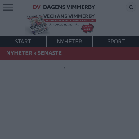
START
NYHETER
SPORT
NYHETER
»
SENASTE
Annons: