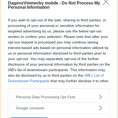
DagensVimmerby mobile -
Do Not Process My
Personal Information
If you wish to opt-out of the sale, sharing to third parties, or
processing of your personal or sensitive information for
targeted advertising by us, please use the below opt-out
section to confirm your selection. Please note that after your
opt-out request is processed you may continue seeing
interest-based ads based on personal information utilized by
us or personal information disclosed to third parties prior to
your opt-out. You may separately opt-out of the further
disclosure of your personal information by third parties on the
IAB’s list of downstream participants. This information may
also be disclosed by us to third parties on the
IAB’s List of
Downstream Participants
that may further disclose it to other
third parties.
Please note that this website/app uses one or more Google
Personal Data Processing Opt Outs
services and may gather and store information including but
not limited to your visit or usage behaviour. You may click to
Google consents
grant or deny consent to Google and its third-party tags to
use your data for below specified purposes in below Google