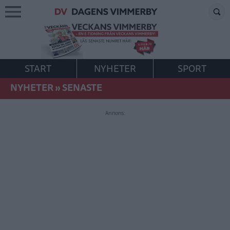
START
NYHETER
SPORT
NYHETER
»
SENASTE
Annons: