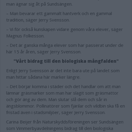
man ägnar sig åt på Sundsängen.
– Man bevarar ett gammalt hantverk och en gammal
tradition, säger Jerry Svensson.
– Vi för också kunskapen vidare genom våra elever, säger
Magnus Folkesson.
– Det är ganska många elever som har passerat under de
här 15 år åren, säger Jerry Svensson.
"Vårt bidrag till den biologiska mångfalden"
Enligt Jerry Svensson är det inte bara ute på landet som
man hittar sådana här marker längre.
– Det börjar komma i städer och det handlar om att man
lämnar gräsmarker som man har slagit som gräsmattor
och gör äng av dem. Man slutar slå dem och sår in
ängsblommor. Pollinatörer som fjärilar och vildbin ska få en
fristad även i stadsmiljöer, säger Jerry Svensson.
Carina Beijer från Naturskyddsföreningen ser Sundsängen
som Vimmerbyavdelningens bidrag till den biologiska