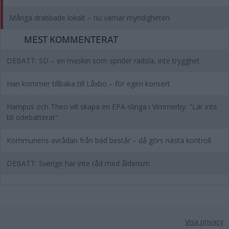
Många drabbade lokalt – nu varnar myndigheten
MEST KOMMENTERAT
DEBATT: SD – en maskin som sprider rädsla, inte trygghet
Han kommer tillbaka till Låxbo – för egen konsert
Hampus och Theo vill skapa en EPA-slinga i Vimmerby: "Lär inte
bli odebatterat"
Kommunens avrådan från bad består – då görs nästa kontroll
DEBATT: Sverige har inte råd med ålderism
Visa privacy