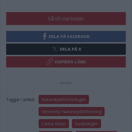
Gå till startsidan
DELA PÅ FACEBOOK
DELA PÅ X
KOPIERA LÄNK
Annons:
Taggar i artikel
Naturskyddsföreningen
Vimmerby Naturskyddsförening
Carina Beijer
Sundsängen