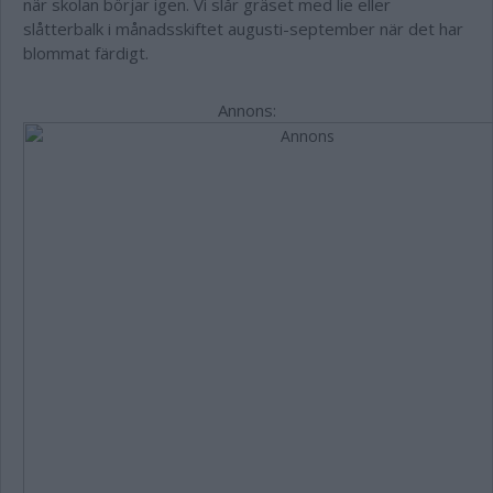
när skolan börjar igen. Vi slår gräset med lie eller
slåtterbalk i månadsskiftet augusti-september när det har
blommat färdigt.
Annons: