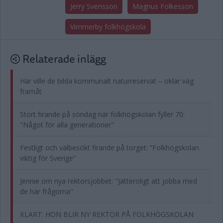
Jerry Svensson
Magnus Folkesson
Vimmerby folkhögskola
Relaterade inlägg
Här ville de bilda kommunalt naturreservat – oklar väg
framåt
Stort firande på söndag när folkhögskolan fyller 70:
"Något för alla generationer"
Festligt och välbesökt firande på torget: ”Folkhögskolan
viktig för Sverige”
Jennie om nya rektorsjobbet: "Jätteroligt att jobba med
de här frågorna"
KLART: HON BLIR NY REKTOR PÅ FOLKHÖGSKOLAN