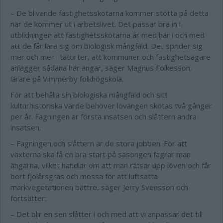
– De blivande fastighetsskötarna kommer stötta på detta
när de kommer ut i arbetslivet. Det passar bra in i
utbildningen att fastighetsskötarna är med här i och med
att de får lära sig om biologisk mångfald. Det sprider sig
mer och mer i tätorter, att kommuner och fastighetsägare
anlägger sådana här ängar, säger Magnus Folkesson,
lärare på Vimmerby folkhögskola.
För att behålla sin biologiska mångfald och sitt
kulturhistoriska värde behöver lövängen skötas två gånger
per år. Fagningen är första insatsen och slåttern andra
insatsen.
– Fagningen och slåttern är de stora jobben. För att
växterna ska få en bra start på säsongen fagrar man
ängarna, vilket handlar om att man räfsar upp löven och får
bort fjolårsgräs och mossa för att luftsätta
markvegetationen bättre, säger Jerry Svensson och
fortsätter:
– Det blir en sen slåtter i och med att vi anpassar det till