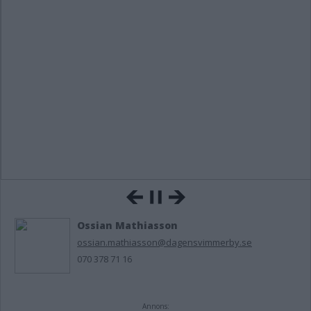
Ossian Mathiasson
ossian.mathiasson@dagensvimmerby.se
070 378 71 16
Annons: