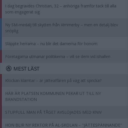
I dag begravdes Christian, 32 – anhöriga framför tack till alla
som engagerat sig
Ny SM-medalj till skytten från Vimmerby – men en detalj blev
snöplig
Släppte herrarna – nu blir det damerna för honom
Företagarna utmanar politikerna – vill se dem vid ishallen
MEST LÄST
Klockan klämtar – är jätteaffären på väg att spricka?
HÄR ÄR PLATSEN KOMMUNEN PEKAR UT TILL NY
BRANDSTATION
STUPFULL MAN PÅ TÅGET AVSLÖJADES MED KNIV
HON BLIR NY REKTOR PÅ AL-SKOLAN – "JÄTTESPÄNNANDE"