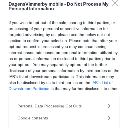
se dem vid ishallen
DagensVimmerby mobile -
Do Not Process My
Personal Information
NYHETER
07 augusti 2026 12.13
If you wish to opt-out of the sale, sharing to third parties, or
processing of your personal or sensitive information for
targeted advertising by us, please use the below opt-out
Sista provtagningen gjord – så är läget i
section to confirm your selection. Please note that after your
kommunens sjöar
opt-out request is processed you may continue seeing
interest-based ads based on personal information utilized by
NYHETER
07 augusti 2026 07.03
us or personal information disclosed to third parties prior to
your opt-out. You may separately opt-out of the further
disclosure of your personal information by third parties on the
IAB’s list of downstream participants. This information may
Annons:
also be disclosed by us to third parties on the
IAB’s List of
Downstream Participants
that may further disclose it to other
third parties.
Många drabbade lokalt – nu varnar
Please note that this website/app uses one or more Google
Personal Data Processing Opt Outs
services and may gather and store information including but
myndigheten
not limited to your visit or usage behaviour. You may click to
Google consents
grant or deny consent to Google and its third-party tags to
NYHETER
06 augusti 2026 15.13