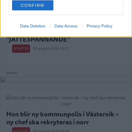
use your data for below specified purposes in below Google
CONFIRM
consent section.
Data Deletion
Data Access
Privacy Policy
HON BLIR NY REKTOR PÅ AL-SKOLAN –
"JÄTTESPÄNNANDE"
NYHETER
06 augusti 2026 13.51
Annons:
Hon blir ny kommunpolis i Västervik –
ny chef ska rekryteras i norr
NYHETER
06 augusti 2026 04.00