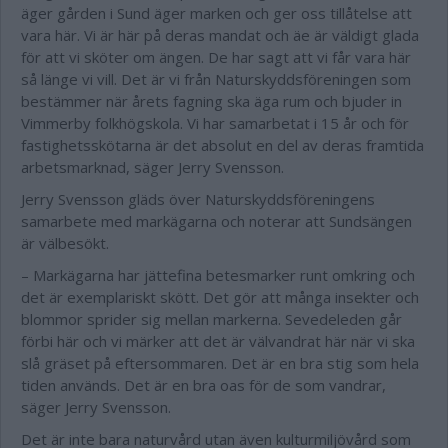
äger gården i Sund äger marken och ger oss tillåtelse att
vara här. Vi är här på deras mandat och äe är väldigt glada
för att vi sköter om ängen. De har sagt att vi får vara här
så länge vi vill. Det är vi från Naturskyddsföreningen som
bestämmer när årets fagning ska äga rum och bjuder in
Vimmerby folkhögskola. Vi har samarbetat i 15 år och för
fastighetsskötarna är det absolut en del av deras framtida
arbetsmarknad, säger Jerry Svensson.
Jerry Svensson gläds över Naturskyddsföreningens
samarbete med markägarna och noterar att Sundsängen
är välbesökt.
– Markägarna har jättefina betesmarker runt omkring och
det är exemplariskt skött. Det gör att många insekter och
blommor sprider sig mellan markerna. Sevedeleden går
förbi här och vi märker att det är välvandrat här när vi ska
slå gräset på eftersommaren. Det är en bra stig som hela
tiden används. Det är en bra oas för de som vandrar,
säger Jerry Svensson.
Det är inte bara naturvård utan även kulturmiljövård som