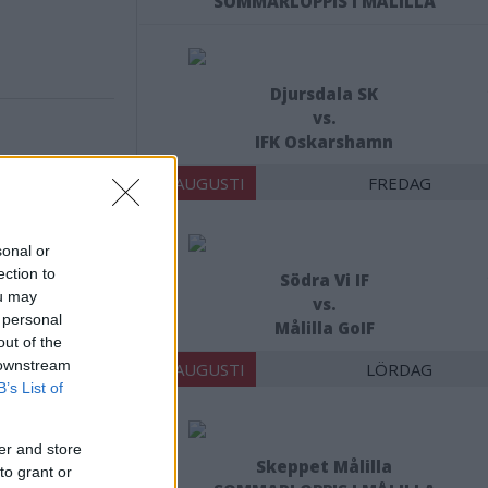
SOMMARLOPPIS I MÅLILLA
Djursdala SK
vs.
IFK Oskarshamn
14 AUGUSTI
FREDAG
sonal or
ection to
Södra Vi IF
ou may
vs.
 personal
Målilla GoIF
X
out of the
 downstream
15 AUGUSTI
LÖRDAG
B’s List of
er and store
Skeppet Målilla
to grant or