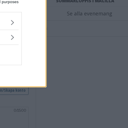
SOMMARLOPPIS I MÅLILLA
ed purposes
Se alla evenemang
Annons:
nsvimmerby.se.