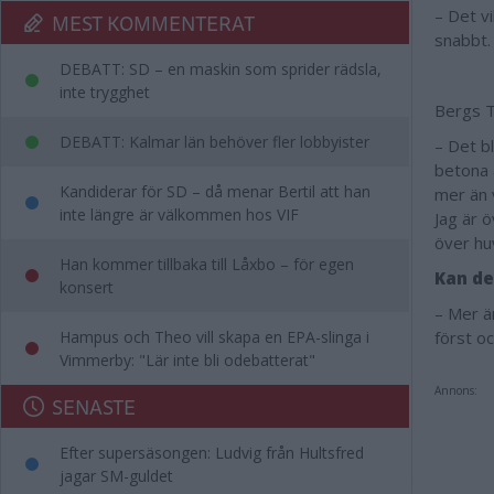
– Det vi
MEST KOMMENTERAT
snabbt
DEBATT: SD – en maskin som sprider rädsla,
inte trygghet
Bergs T
DEBATT: Kalmar län behöver fler lobbyister
– Det b
betona a
Kandiderar för SD – då menar Bertil att han
mer än 
inte längre är välkommen hos VIF
Jag är ö
över hu
Han kommer tillbaka till Låxbo – för egen
Kan de
konsert
– Mer ä
Hampus och Theo vill skapa en EPA-slinga i
först o
Vimmerby: "Lär inte bli odebatterat"
Annons:
SENASTE
Efter supersäsongen: Ludvig från Hultsfred
jagar SM-guldet