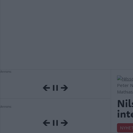
Annons:
Peter Ni
Mathia
Nil
Annons:
int
NYHE