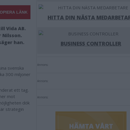
OPIERA LÄNK
HITTA DIN NÄSTA MEDARBETA
ll Vida AB.
r Nilsson.
säger han.
BUSINESS CONTROLLER
Annons:
sina svenska
rka 300 miljoner
Annons:
underat ett tag.
 mer mot
Annons:
möjligheten dök
är strategin