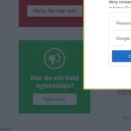
deny consent
STO
in below Go
VIM
Persona
Bergs
Google 
KLART
Komm
Kommen
Annons: