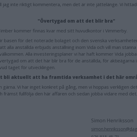
ll jag inte riktigt kommentera, men det är inte jättelänge. Vi hitta
.
"Övertygad om att det blir bra"
imber kommer finnas kvar med sitt huvudkontor i Vimmerby.
lir basen för det noterade bolaget och den svenska verksamheten. 
tt alla anställda erbjuds anställning inom Vida och vill man stann
välkommen. Alla investeringsplaner vi har haft kommer Vida jobba
vertygad om att det här blir bra för de anställda, för aktieägarna 
vud taget för utvecklingen.
t bli aktuellt att ha framtida verksamhet i det här omr
n gärna. Vi har inget konkret på gång, men vi hoppas verkligen det
ch främst fullfölja den här affären och sedan jobba vidare med de
Simon Henriksson
simon.henriksson@dag
076 815 45 71