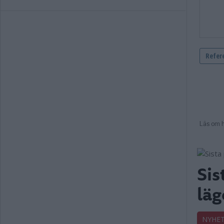
Sis
läg
NYHE