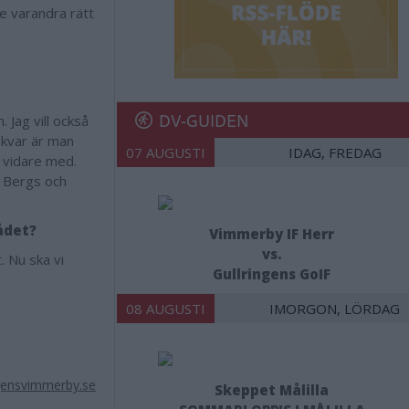
de varandra rätt
DV-GUIDEN
Jag vill också
a kvar är man
07 AUGUSTI
IDAG, FREDAG
 vidare med.
i Bergs och
ådet?
Vimmerby IF Herr
vs.
. Nu ska vi
Gullringens GoIF
t.
08 AUGUSTI
IMORGON, LÖRDAG
ensvimmerby.se
Skeppet Målilla