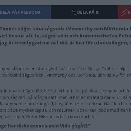
DELA PÅ FACEBOOK
DELA PÅ X
K
Timber säljer sina sågverk i Vimmerby och Mörlunda ti
lätt beslut att ta, säger vd:n och koncernchefen Pete
jag är övertygad om att det är bra för utvecklingen, 
agen släpptes en stor nyhet i vårt område. Bergs Timber säljer 
, däribland sågverken i Vimmerby och Mörlunda, till Vida AB för ci
r inte varit något lätt beslut. Vi har tittat på olika alternativ och f
er om sågverk på många sätt, men vi har en strategi där vi vill gå
de segment, som trädgård, hus, fönster och dörrar. När den här 
görs både mycket kapital och resurser, och vi kan jobba med den h
ensivt, säger Peter Nilsson, vd och koncernchef.
nge har diskussionen med Vida pågått?