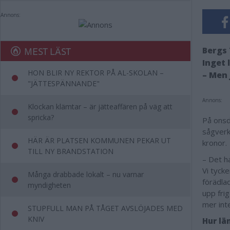
Annons:
MEST LÄST
Bergs 
Inget 
HON BLIR NY REKTOR PÅ AL-SKOLAN –
– Men 
"JÄTTESPÄNNANDE"
Annons:
Klockan klämtar – är jätteaffären på väg att
spricka?
På onsd
sågverk
HÄR ÄR PLATSEN KOMMUNEN PEKAR UT
kronor.
TILL NY BRANDSTATION
– Det ha
Vi tyck
Många drabbade lokalt – nu varnar
förädla
myndigheten
upp fri
mer int
STUPFULL MAN PÅ TÅGET AVSLÖJADES MED
KNIV
Hur lä