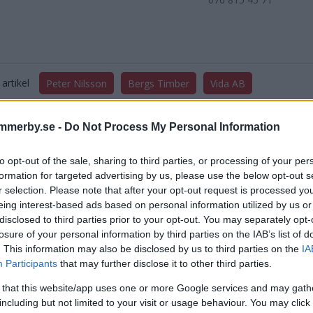
artikel
Peter Nilsson
Bergs Timber
Vida AB
mmerby.se -
Do Not Process My Personal Information
to opt-out of the sale, sharing to third parties, or processing of your per
formation for targeted advertising by us, please use the below opt-out s
r selection. Please note that after your opt-out request is processed y
eing interest-based ads based on personal information utilized by us or
DELA PÅ FACEBOOK
DELA PÅ 
disclosed to third parties prior to your opt-out. You may separately opt-
losure of your personal information by third parties on the IAB’s list of
. This information may also be disclosed by us to third parties on the
IA
aterade inlägg
Participants
that may further disclose it to other third parties.
 that this website/app uses one or more Google services and may gath
KT FÖRETAG STÄNGER VERKSAMHETEN LOKALT
including but not limited to your visit or usage behaviour. You may click 