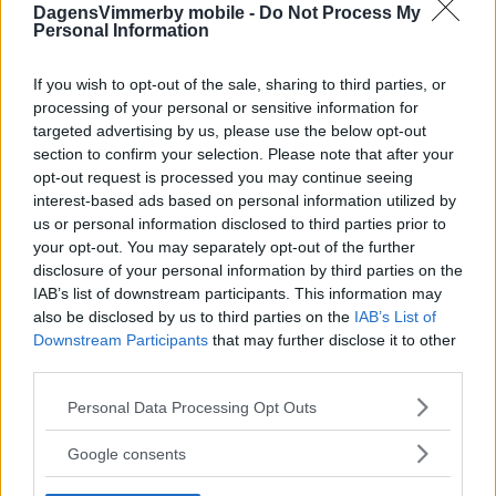
DagensVimmerby mobile -
Do Not Process My
Personal Information
If you wish to opt-out of the sale, sharing to third parties, or
processing of your personal or sensitive information for
targeted advertising by us, please use the below opt-out
section to confirm your selection. Please note that after your
opt-out request is processed you may continue seeing
interest-based ads based on personal information utilized by
us or personal information disclosed to third parties prior to
your opt-out. You may separately opt-out of the further
disclosure of your personal information by third parties on the
IAB’s list of downstream participants. This information may
also be disclosed by us to third parties on the
IAB’s List of
Downstream Participants
that may further disclose it to other
third parties.
Please note that this website/app uses one or more Google
Personal Data Processing Opt Outs
services and may gather and store information including but
not limited to your visit or usage behaviour. You may click to
Google consents
grant or deny consent to Google and its third-party tags to
use your data for below specified purposes in below Google