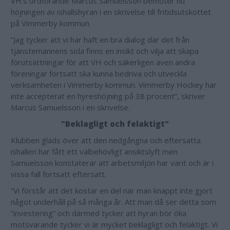
VH:s ordförande Marcus Samuelsson bemöter nu
höjningen av ishallshyran i en skrivelse till fritidsutskottet
på Vimmerby kommun.
”Jag tycker att vi har haft en bra dialog där det från
tjänstemännens sida finns en insikt och vilja att skapa
förutsättningar för att VH och säkerligen även andra
föreningar fortsatt ska kunna bedriva och utveckla
verksamheten i Vimmerby kommun. Vimmerby Hockey har
inte accepterat en hyreshöjning på 38 procent”, skriver
Marcus Samuelsson i en skrivelse.
"Beklagligt och felaktigt"
Klubben gläds över att den nedgångna och eftersatta
ishallen har fått ett välbehövligt ansiktslyft men
Samuelsson konstaterar att arbetsmiljön har varit och är i
vissa fall fortsatt eftersatt.
”Vi förstår att det kostar en del när man knappt inte gjort
något underhåll på så många år. Att man då ser detta som
”investering” och därmed tycker att hyran bör öka
motsvarande tycker vi är mycket beklagligt och felaktigt. Vi