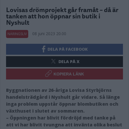
Lovisas drömprojekt går framåt – då är
tanken att hon öppnar sin butik i
Nyshult
08 juni 2023 20.00
NÄRINGSLIV
DELA PÅ FACEBOOK
DELA PÅ X
KOPIERA LÄNK
Byggnationen av 26-åriga Lovisa Styrbjörns
handelsträdgård i Nyshult går vidare. Så länge
inga problem uppstår öppnar blombutiken och
växthuset i slutet av sommaren.
– Öppningen har blivit fördröjd med tanke på
att vi har blivit tvungna att invänta olika beslut