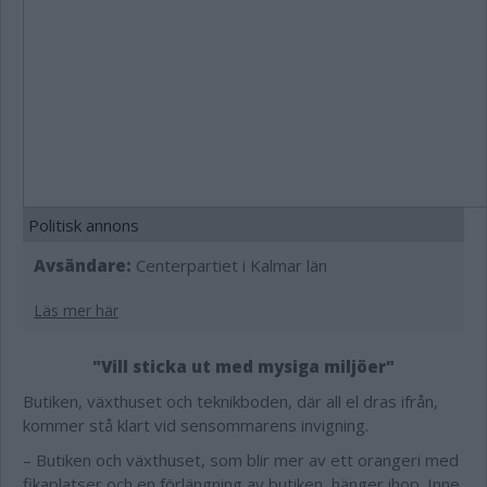
Politisk annons
Avsändare:
Centerpartiet i Kalmar län
Läs mer här
"Vill sticka ut med mysiga miljöer"
Butiken, växthuset och teknikboden, där all el dras ifrån,
kommer stå klart vid sensommarens invigning.
– Butiken och växthuset, som blir mer av ett orangeri med
fikaplatser och en förlängning av butiken, hänger ihop. Inne