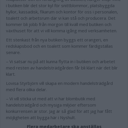
i butiken blir det stor kyl för snittblommor, platsbyggda
hyllor, kassadisk, fikarum och kontor för oss i personalen,
toalett och arbetsrum där vi kan stå och producera. Det
kommer bli jobb från morgon till kväll med butiken och
växthuset för att vi vill komma igång med verksamheten.
Ett stenkast från nya butiken byggs ett orangeri, en
redskapsbod och en toalett som kommer färdigställas
senare.
– Vi satsar nu på att kunna flytta in i butiken och arbetet
med resten av handelsträdgården får bli klart när det blir
klart.
Lovisa Styrbjörn vill skapa en modern handelsträdgård
med flera olika delar.
– Vi vill sticka ut med att vi har blombutik med
handelsträdgård och mysiga miljöer eftersom
konkurrensen är stor. Jag är så glad för att jag har fått
möjligheten att bygga här i Nyshult.
Flera medarbetare ska anställas