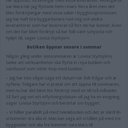
har uppstått förseningar med vissa leveranser. Ritningarna
var klara när jag flyttade hem i mars förra året men det
blev fördröjningar med vissa saker i bygglovsprocessen.
Jag har haft bra byggarbetare runt mig och andra
leverantörer som har levererat så fort de har kunnat. Även
om det har blivit fördröjt så har folk varit schyssta och
hjälpt till, säger Lovisa Styrbjörn.
Butiken öppnar senare i sommar
Någon gång under sensommaren är Lovisa Styrbjörns
tanke att verksamheten ska flytta in i nya butiken och
växthuset som sitter ihop med butiken.
– Jag har inte vågat säga ett datum när folk frågar och är
nyfikna. Tidigare har vi pratat om att öppna till sommaren,
men nu har det blivit lite fördröjt med en till två månader.
Så fort jag vet ett inflyttningsdatum vill jag ha en invigning,
säger Lovisa Styrbjörn och berättar om bygget:
– Vi håller parallellt på med teknikboden och det är därifrån
vi kommer dra alla el. Man kan säga att vi håller på med tre
byggnader och alla tre kommer vara klara till