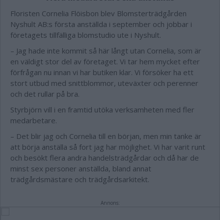
Floristen Cornelia Flöisbon blev Blomsterträdgården
Nyshult AB:s första anställda i september och jobbar i
företagets tillfälliga blomstudio ute i Nyshult.
– Jag hade inte kommit så här långt utan Cornelia, som är
en väldigt stor del av företaget. Vi tar hem mycket efter
förfrågan nu innan vi har butiken klar. Vi försöker ha ett
stort utbud med snittblommor, uteväxter och perenner
och det rullar på bra.
Styrbjörn vill i en framtid utöka verksamheten med fler
medarbetare.
– Det blir jag och Cornelia till en början, men min tanke är
att börja anställa så fort jag har möjlighet. Vi har varit runt
och besökt flera andra handelsträdgårdar och då har de
minst sex personer anställda, bland annat
trädgårdsmästare och trädgårdsarkitekt.
Annons: