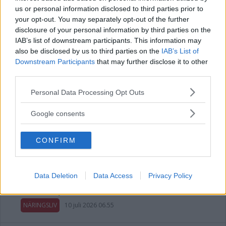
us or personal information disclosed to third parties prior to
NÄRINGSLIV
23 juli 2026 13.30
your opt-out. You may separately opt-out of the further
disclosure of your personal information by third parties on the
IAB’s list of downstream participants. This information may
also be disclosed by us to third parties on the
IAB’s List of
Trafikskolan flyttar till Hultsfred – här
Downstream Participants
that may further disclose it to other
third parties.
är nya lokalen
Please note that this website/app uses one or more Google
Personal Data Processing Opt Outs
NÄRINGSLIV
20 juli 2026 18.00
services and may gather and store information including but
not limited to your visit or usage behaviour. You may click to
Google consents
grant or deny consent to Google and its third-party tags to
Annons:
use your data for below specified purposes in below Google
CONFIRM
consent section.
34-åring startar nytt företag i
Data Deletion
Data Access
Privacy Policy
Vimmerby
NÄRINGSLIV
10 juli 2026 06.55