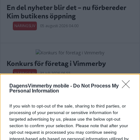
En del nyheter blir det – nu förbereder
Kim butikens öppning
NÄRINGSLIV
05 augusti 2026 04.00
Konkurs för företag i Vimmerby
NÄRINGSLIV
31 juli 2026 06.55
DagensVimmerby mobile -
Do Not Process My
Personal Information
Annons:
If you wish to opt-out of the sale, sharing to third parties, or
processing of your personal or sensitive information for
targeted advertising by us, please use the below opt-out
section to confirm your selection. Please note that after your
WOW, VILKET BETYG! TOBOS
opt-out request is processed you may continue seeing
RESTAURANG BÄST I SVERIGE
interest-based ads based on personal information utilized by