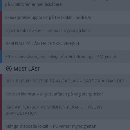
på Emiltrofén är han åskådare
Skadegörelse upptäckt på förskolan i Södra Vi
Nya försök i trakten – ombads trycka på länk
BERUSAD PÅ TÅG HADE SKRUVMEJSEL
Efter supersäsongen: Ludvig från Hultsfred jagar SM-guldet
MEST LÄST
HON BLIR NY REKTOR PÅ AL-SKOLAN – "JÄTTESPÄNNANDE"
Klockan klämtar – är jätteaffären på väg att spricka?
HÄR ÄR PLATSEN KOMMUNEN PEKAR UT TILL NY
BRANDSTATION
Många drabbade lokalt – nu varnar myndigheten