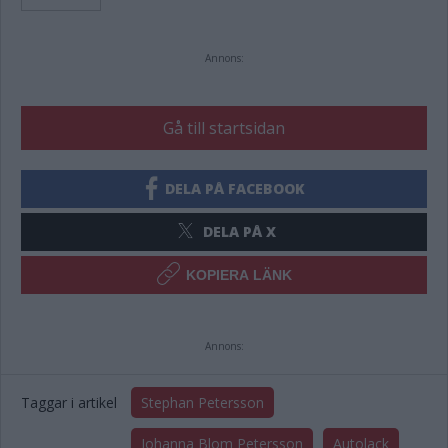
Annons:
Gå till startsidan
DELA PÅ FACEBOOK
DELA PÅ X
KOPIERA LÄNK
Annons:
Taggar i artikel
Stephan Petersson
Johanna Blom Petersson
Autolack