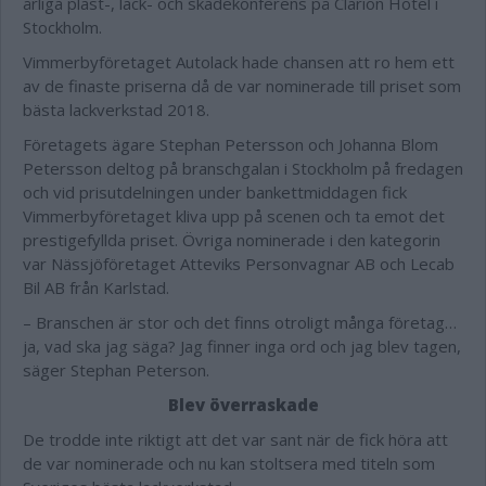
årliga plast-, lack- och skadekonferens på Clarion Hotel i
Stockholm.
Vimmerbyföretaget Autolack hade chansen att ro hem ett
av de finaste priserna då de var nominerade till priset som
bästa lackverkstad 2018.
Företagets ägare Stephan Petersson och Johanna Blom
Petersson deltog på branschgalan i Stockholm på fredagen
och vid prisutdelningen under bankettmiddagen fick
Vimmerbyföretaget kliva upp på scenen och ta emot det
prestigefyllda priset. Övriga nominerade i den kategorin
var Nässjöföretaget Atteviks Personvagnar AB och Lecab
Bil AB från Karlstad.
– Branschen är stor och det finns otroligt många företag…
ja, vad ska jag säga? Jag finner inga ord och jag blev tagen,
säger Stephan Peterson.
Blev överraskade
De trodde inte riktigt att det var sant när de fick höra att
de var nominerade och nu kan stoltsera med titeln som