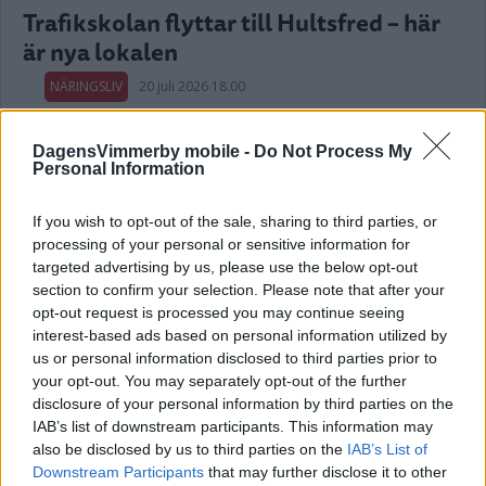
Trafikskolan flyttar till Hultsfred – här
är nya lokalen
NÄRINGSLIV
20 juli 2026 18.00
DagensVimmerby mobile -
Do Not Process My
Annons:
Personal Information
If you wish to opt-out of the sale, sharing to third parties, or
processing of your personal or sensitive information for
targeted advertising by us, please use the below opt-out
34-åring startar nytt företag i
section to confirm your selection. Please note that after your
Vimmerby
opt-out request is processed you may continue seeing
interest-based ads based on personal information utilized by
NÄRINGSLIV
10 juli 2026 06.55
us or personal information disclosed to third parties prior to
your opt-out. You may separately opt-out of the further
disclosure of your personal information by third parties on the
IAB’s list of downstream participants. This information may
also be disclosed by us to third parties on the
IAB’s List of
Återbruksbutiken i centrala Vimmerby
Downstream Participants
that may further disclose it to other