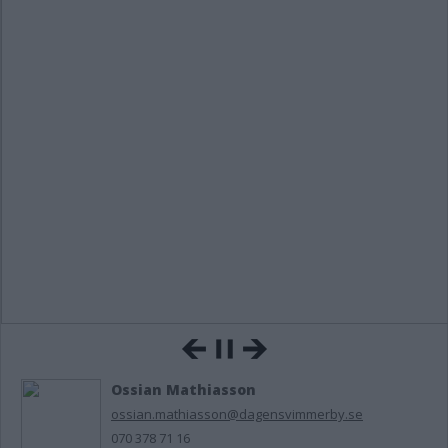
Ossian Mathiasson
ossian.mathiasson@dagensvimmerby.se
070 378 71 16