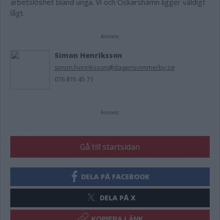
arbetslöshet bland unga. Vi och Oskarshamn ligger väldigt
lågt.
Annons:
Simon Henriksson
simon.henriksson@dagensvimmerby.se
076 815 45 71
Annons:
Gå till startsidan
DELA PÅ FACEBOOK
DELA PÅ X
KOPIERA LÄNK