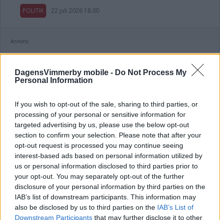
POLITIK
22 juli 2026 18.00
Annons:
DagensVimmerby mobile -
Do Not Process My
Personal Information
Var tredje kvinna utsatt för våld –
If you wish to opt-out of the sale, sharing to third parties, or
toppolitiker vill se ökat stöd
processing of your personal or sensitive information for
targeted advertising by us, please use the below opt-out
POLITIK
21 juli 2026 04.00
section to confirm your selection. Please note that after your
opt-out request is processed you may continue seeing
interest-based ads based on personal information utilized by
us or personal information disclosed to third parties prior to
your opt-out. You may separately opt-out of the further
Kalmar län förlorar mandat i riksdagen
disclosure of your personal information by third parties on the
– lokala politikerna får extra tufft
IAB’s list of downstream participants. This information may
also be disclosed by us to third parties on the
IAB’s List of
POLITIK
19 juli 2026 12.00
Downstream Participants
that may further disclose it to other