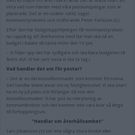
med en miljon om året i bara ränta. Det är också svårt att
veta vad som händer med våra pensionspengar som är
placerade. Det är en osäker värld, säger
kommunstyrelsens vice ordförande Peter Karlsson (C).
Efter den här budgetuppföljningen får kommunstyrelsen
nu i uppdrag att återkomma med hur man ska nå en
budget i balans till nästa möte den 10 juni.
– Vi följer upp det här tydligare och ska klara budgeten till
årets slut. Vi har sett vissa vi ska ta tag i.
Vad handlar det om för poster?
– Det är en del konsultkostnader som kommer försvinna.
Det handlar bland annat om ny fastighetschef. Vi ska snart
ha en ny på plats och förlänger då inte den
konsultkostnaden. Vi har just nu rekrytering av
kommundirektör och det kommer inte vara kvar så länge
till förhoppningsvis.
"Handlar om återhållsamhet"
Lars Johansson (V) ser inte några stora beslut eller