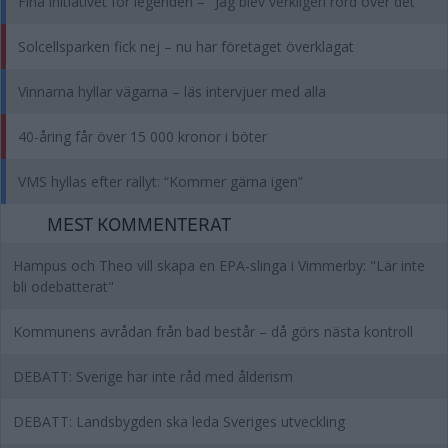
Fina initiativet för legenden – "Jag blev verkligen rörd över det"
Solcellsparken fick nej – nu har företaget överklagat
Vinnarna hyllar vägarna – läs intervjuer med alla
40-åring får över 15 000 kronor i böter
VMS hyllas efter rallyt: “Kommer gärna igen”
MEST KOMMENTERAT
Hampus och Theo vill skapa en EPA-slinga i Vimmerby: "Lär inte
bli odebatterat"
Kommunens avrådan från bad består – då görs nästa kontroll
DEBATT: Sverige har inte råd med ålderism
DEBATT: Landsbygden ska leda Sveriges utveckling