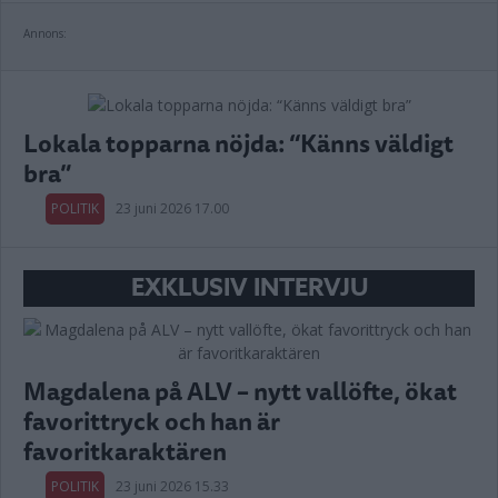
Annons:
Lokala topparna nöjda: “Känns väldigt
bra”
POLITIK
23 juni 2026 17.00
EXKLUSIV INTERVJU
Magdalena på ALV – nytt vallöfte, ökat
favorittryck och han är
favoritkaraktären
POLITIK
23 juni 2026 15.33