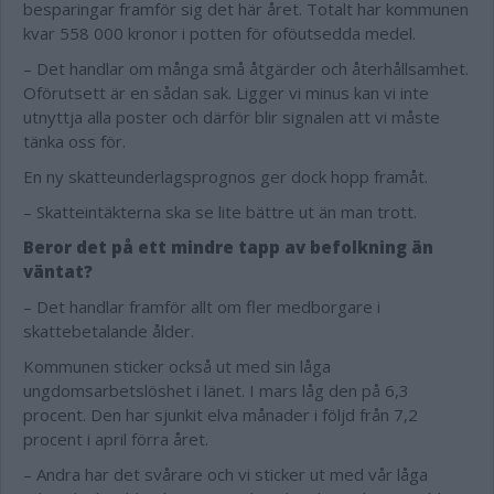
besparingar framför sig det här året. Totalt har kommunen
kvar 558 000 kronor i potten för oföutsedda medel.
– Det handlar om många små åtgärder och återhållsamhet.
Oförutsett är en sådan sak. Ligger vi minus kan vi inte
utnyttja alla poster och därför blir signalen att vi måste
tänka oss för.
En ny skatteunderlagsprognos ger dock hopp framåt.
– Skatteintäkterna ska se lite bättre ut än man trott.
Beror det på ett mindre tapp av befolkning än
väntat?
– Det handlar framför allt om fler medborgare i
skattebetalande ålder.
Kommunen sticker också ut med sin låga
ungdomsarbetslöshet i länet. I mars låg den på 6,3
procent. Den har sjunkit elva månader i följd från 7,2
procent i april förra året.
– Andra har det svårare och vi sticker ut med vår låga