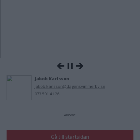
Jakob Karlsson
jakob.karlsson@dagensvimmerby.se
073 501 41 26
Annons:
Gå till startsidan