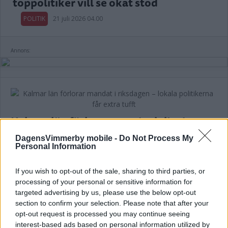
toppolitiker vill se ökat stöd
POLITIK
21 juli 2026 04.00
Annons:
Kalmar län förlorar mandat i riksdagen
– lokala politikerna får extra tufft
DagensVimmerby mobile -
Do Not Process My
Personal Information
POLITIK
19 juli 2026 12.00
If you wish to opt-out of the sale, sharing to third parties, or
processing of your personal or sensitive information for
targeted advertising by us, please use the below opt-out
Malin Sjölander vill ha en tillgänglig
section to confirm your selection. Please note that after your
vård i alla steg
opt-out request is processed you may continue seeing
interest-based ads based on personal information utilized by