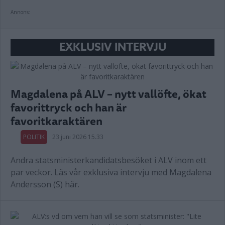
Annons:
EXKLUSIV INTERVJU
Magdalena på ALV – nytt vallöfte, ökat
favorittryck och han är
favoritkaraktären
POLITIK
23 juni 2026 15.33
Andra statsministerkandidatsbesöket i ALV inom ett
par veckor. Läs vår exklusiva intervju med Magdalena
Andersson (S) här.