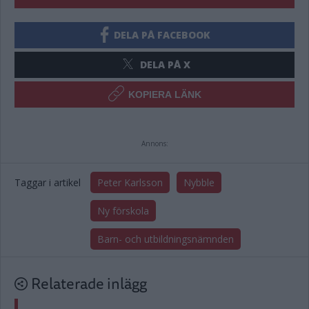
DELA PÅ FACEBOOK
DELA PÅ X
KOPIERA LÄNK
Annons:
Taggar i artikel
Peter Karlsson
Nybble
Ny förskola
Barn- och utbildningsnämnden
Relaterade inlägg