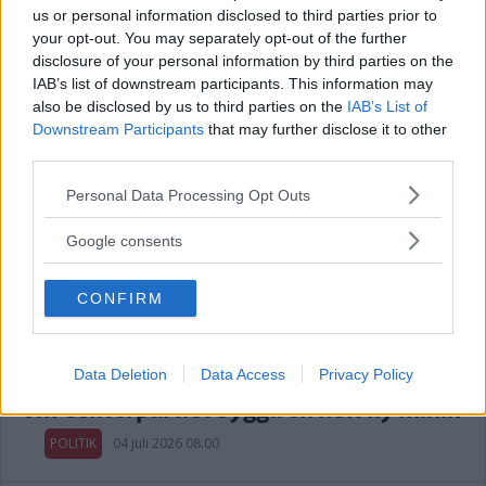
POLITIK
15 juli 2026 13.15
us or personal information disclosed to third parties prior to
your opt-out. You may separately opt-out of the further
disclosure of your personal information by third parties on the
Annons:
IAB’s list of downstream participants. This information may
also be disclosed by us to third parties on the
IAB’s List of
Downstream Participants
that may further disclose it to other
third parties.
Länets moderater höll val-kickoff i
Please note that this website/app uses one or more Google
Personal Data Processing Opt Outs
Överum
services and may gather and store information including but
not limited to your visit or usage behaviour. You may click to
Google consents
POLITIK
05 juli 2026 06.00
grant or deny consent to Google and its third-party tags to
use your data for below specified purposes in below Google
CONFIRM
consent section.
Var med och stängde avdelningen – nu
Data Deletion
Data Access
Privacy Policy
vill Centerpartiet bygga en helt ny klinik
POLITIK
04 juli 2026 08.00