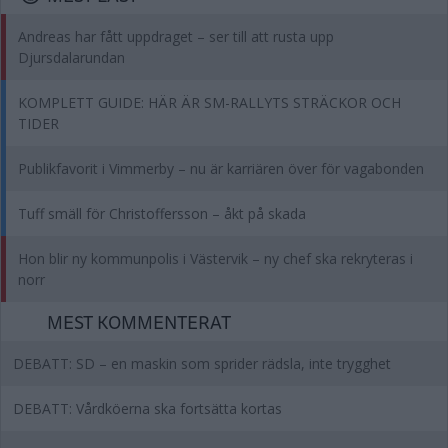
Andreas har fått uppdraget – ser till att rusta upp
Djursdalarundan
KOMPLETT GUIDE: HÄR ÄR SM-RALLYTS STRÄCKOR OCH
TIDER
Publikfavorit i Vimmerby – nu är karriären över för vagabonden
Tuff smäll för Christoffersson – åkt på skada
Hon blir ny kommunpolis i Västervik – ny chef ska rekryteras i
norr
MEST KOMMENTERAT
DEBATT: SD – en maskin som sprider rädsla, inte trygghet
DEBATT: Vårdköerna ska fortsätta kortas