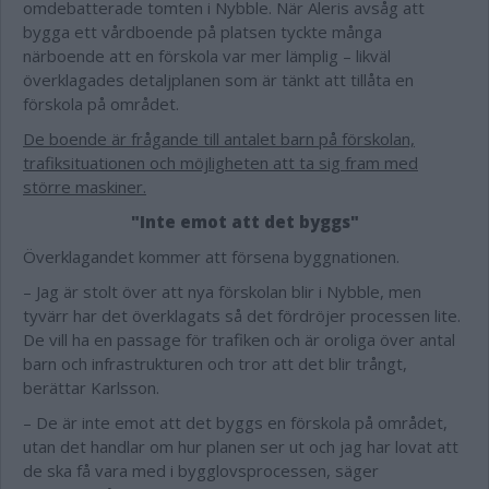
omdebatterade tomten i Nybble. När Aleris avsåg att
bygga ett vårdboende på platsen tyckte många
närboende att en förskola var mer lämplig – likväl
överklagades detaljplanen som är tänkt att tillåta en
förskola på området.
De boende är frågande till antalet barn på förskolan,
trafiksituationen och möjligheten att ta sig fram med
större maskiner.
"Inte emot att det byggs"
Överklagandet kommer att försena byggnationen.
– Jag är stolt över att nya förskolan blir i Nybble, men
tyvärr har det överklagats så det fördröjer processen lite.
De vill ha en passage för trafiken och är oroliga över antal
barn och infrastrukturen och tror att det blir trångt,
berättar Karlsson.
– De är inte emot att det byggs en förskola på området,
utan det handlar om hur planen ser ut och jag har lovat att
de ska få vara med i bygglovsprocessen, säger