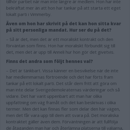
tillhör partiet när man inte längre är medlem. Hon har inte
bekräftat mer än att hon har tankar på att starta ett eget
lokalt parti i Vimmerby.
Även om hon har skrivit på det kan hon sitta kvar
på sitt personliga mandat. Hur ser du på det?
– Så är det, men det är ett moraliskt kontrakt och den
förväntan som finns. Hon har moraliskt förbundit sig till
det, men det är upp till Anneli hur hon gör det givetvis.
Finns det andra som följt hennes val?
– Det är tänkbart. Vissa känner en besvikelse när de inte
har medlemmarnas förtroende och det har förts fram
tankar på ett lokalt parti. Det står dem fritt att göra om
man inte delar Sverigedemokraternas värderingar och så
vidare. Det har varit uppenbart att man har olika
uppfattning om väg framåt och det kan beskrivas i olika
termer. Men det kan finnas fler som delar den här vägen,
men det får vara upp till dem att svara på. Det moraliska
kontraktet gäller även dem. Förväntningen är att fullfölja
de åtaganden man har och återlämna platserna till väljarna,