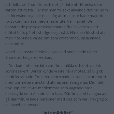
att delta vid årsmötet och det går inte att förneka dem
rätten att rösta. Här har man försökt använda det här som
en förevändning, när man såg att man inte hade majoritet
försökte man låsa medlemmar ute från mötet. De
närvarande presidiemedlemmarna fick säkerställa att
mötet hölls på ett stadgeenligt sätt. När man förstod att
man inte kunde väljas om som ordförande, så lämnade
man mötet.
Anneli Jakobsson beskrev själv vad som hände under
årsmötet tidigare i veckan:
– Det kom folk som inte var föranmälda och det var inte
coronasäkert. Därför kunde vi inte hålla mötet, så vi gick
därifrån. Vi hade föranmälan och hade coronasäkrat mötet
med två meters avstånd utifrån anmälningarna. Men det
dök upp ett 15-tal medlemmar som vägrade bära
munskydd som vi hade som krav. Därför var vi tvungna att
gå därifrån. Vi hade personer med oss som var i riskgrupp,
sa Anneli Jakobsson.
"Inte märkligt"