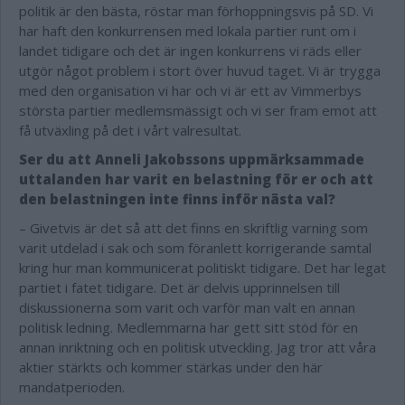
politik är den bästa, röstar man förhoppningsvis på SD. Vi
har haft den konkurrensen med lokala partier runt om i
landet tidigare och det är ingen konkurrens vi räds eller
utgör något problem i stort över huvud taget. Vi är trygga
med den organisation vi har och vi är ett av Vimmerbys
största partier medlemsmässigt och vi ser fram emot att
få utväxling på det i vårt valresultat.
Ser du att Anneli Jakobssons uppmärksammade
uttalanden har varit en belastning för er och att
den belastningen inte finns inför nästa val?
– Givetvis är det så att det finns en skriftlig varning som
varit utdelad i sak och som föranlett korrigerande samtal
kring hur man kommunicerat politiskt tidigare. Det har legat
partiet i fatet tidigare. Det är delvis upprinnelsen till
diskussionerna som varit och varför man valt en annan
politisk ledning. Medlemmarna har gett sitt stöd för en
annan inriktning och en politisk utveckling. Jag tror att våra
aktier stärkts och kommer stärkas under den här
mandatperioden.