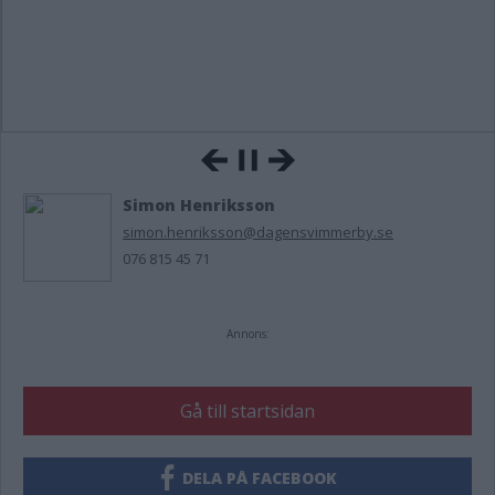
Simon Henriksson
simon.henriksson@dagensvimmerby.se
076 815 45 71
Annons:
Gå till startsidan
DELA PÅ FACEBOOK