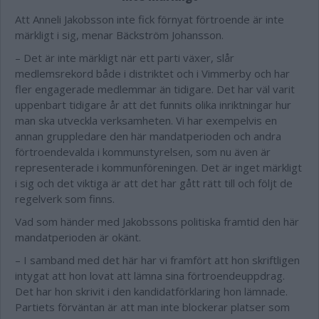
Att Anneli Jakobsson inte fick förnyat förtroende är inte
märkligt i sig, menar Bäckström Johansson.
– Det är inte märkligt när ett parti växer, slår
medlemsrekord både i distriktet och i Vimmerby och har
fler engagerade medlemmar än tidigare. Det har väl varit
uppenbart tidigare år att det funnits olika inriktningar hur
man ska utveckla verksamheten. Vi har exempelvis en
annan gruppledare den här mandatperioden och andra
förtroendevalda i kommunstyrelsen, som nu även är
representerade i kommunföreningen. Det är inget märkligt
i sig och det viktiga är att det har gått rätt till och följt de
regelverk som finns.
Vad som händer med Jakobssons politiska framtid den här
mandatperioden är okänt.
– I samband med det här har vi framfört att hon skriftligen
intygat att hon lovat att lämna sina förtroendeuppdrag.
Det har hon skrivit i den kandidatförklaring hon lämnade.
Partiets förväntan är att man inte blockerar platser som