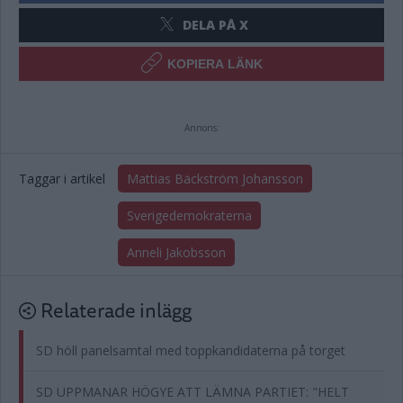
DELA PÅ X
KOPIERA LÄNK
Annons:
Taggar i artikel
Mattias Bäckström Johansson
Sverigedemokraterna
Anneli Jakobsson
Relaterade inlägg
SD höll panelsamtal med toppkandidaterna på torget
SD UPPMANAR HÖGYE ATT LÄMNA PARTIET: "HELT