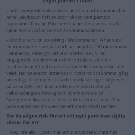
"Legat partiet i fatet"
Under Sverigedemokraternas tid i Vimmerby kommun har
Anneli Jakobsson haft en stor roll och varit partiets
toppnamn i flera år. Före henne fanns flera andra starka
namn som också är borta från kommunpolitiken.
– Det har varit en utveckling i alla kommuner. Vi har vuxit
enormt mycket som parti och har ungefär 100 medlemmar
i Vimmerby, vilket gör att vi är starka i sak. Vi har
engagerade medlemmar och företrädare, så vi har
förutsättning att sätta den starkaste listan någonsin inför
valet. När pandemin lättar kan vi rivstarta och komma igång
ordentligt. Vi kommer ställa det starkaste laget någonsin
på valsedeln. Det finns medlemmar som röstat på
valberedningens förslag som kommer rösta på
Sverigedemokraterna och fortsätta arbeta framåt. Den
parlamentariska gruppen har ett starkt stöd i partiet.
Ser du någon risk för att ett nytt parti kan stjäla
röster för er?
– Nej, inte alls. Tycker man att Sverigedemokraternas