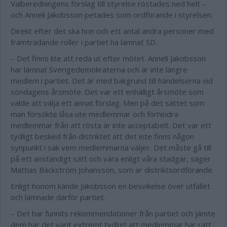
Valberedningens förslag till styrelse röstades ned helt –
och Anneli Jakobsson petades som ordförande i styrelsen.
Direkt efter det ska hon och ett antal andra personer med
framträdande roller i partiet ha lämnat SD.
– Det finns lite att reda ut efter mötet. Anneli Jakobsson
har lämnat Sverigedemokraterna och är inte längre
medlem i partiet. Det är med bakgrund till händelserna vid
söndagens årsmöte. Det var ett enhälligt årsmöte som
valde att välja ett annat förslag. Men på det sättet som
man försökte låsa ute medlemmar och förhindra
medlemmar från att rösta är inte acceptabelt. Det var ett
tydligt besked från distriktet att det inte finns någon
synpunkt i sak vem medlemmarna väljer. Det måste gå till
på ett anständigt sätt och vara enligt våra stadgar, säger
Mattias Bäckström Johansson, som är distriktsordförande.
Enligt honom kände Jakobsson en besvikelse över utfallet
och lämnade därför partiet.
– Det har funnits rekommendationer från partiet och jämte
dem har det varit extremt tydligt att medlemmar har rätt