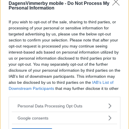
DagensVimmerby mobile -
Do Not Process My
Personal Information
If you wish to opt-out of the sale, sharing to third parties, or
processing of your personal or sensitive information for
targeted advertising by us, please use the below opt-out
section to confirm your selection. Please note that after your
opt-out request is processed you may continue seeing
interest-based ads based on personal information utilized by
us or personal information disclosed to third parties prior to
Hampus och Theo vill skapa en EPA-
your opt-out. You may separately opt-out of the further
slinga i Vimmerby: "Lär inte bli
disclosure of your personal information by third parties on the
IAB’s list of downstream participants. This information may
odebatterat"
also be disclosed by us to third parties on the
IAB’s List of
Downstream Participants
POLITIK
03 augusti 2026 15.20
that may further disclose it to other
third parties.
Please note that this website/app uses one or more Google
Personal Data Processing Opt Outs
services and may gather and store information including but
not limited to your visit or usage behaviour. You may click to
Google consents
grant or deny consent to Google and its third-party tags to
use your data for below specified purposes in below Google