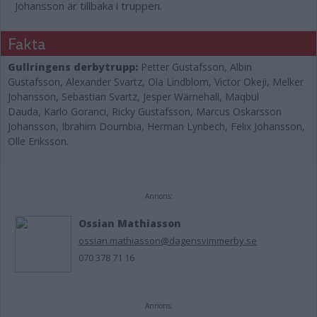
Johansson är tillbaka i truppen.
Fakta
Gullringens derbytrupp:
Petter Gustafsson, Albin
Gustafsson, Alexander Svartz, Ola Lindblom, Victor Okeji, Melker
Johansson, Sebastian Svartz, Jesper Wärnehall, Maqbul
Dauda, Karlo Goranci, Ricky Gustafsson, Marcus Oskarsson
Johansson, Ibrahim Doumbia, Herman Lynbech, Felix Johansson,
Olle Eriksson.
Annons:
Ossian Mathiasson
ossian.mathiasson@dagensvimmerby.se
070 378 71 16
Annons: