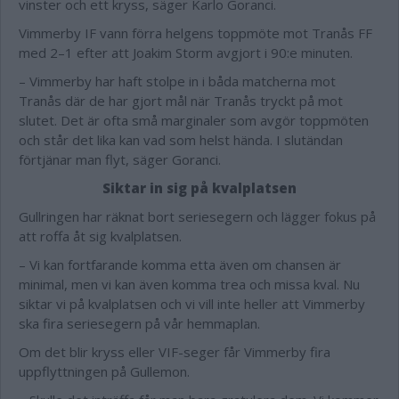
vinster och ett kryss, säger Karlo Goranci.
Vimmerby IF vann förra helgens toppmöte mot Tranås FF
med 2–1 efter att Joakim Storm avgjort i 90:e minuten.
– Vimmerby har haft stolpe in i båda matcherna mot
Tranås där de har gjort mål när Tranås tryckt på mot
slutet. Det är ofta små marginaler som avgör toppmöten
och står det lika kan vad som helst hända. I slutändan
förtjänar man flyt, säger Goranci.
Siktar in sig på kvalplatsen
Gullringen har räknat bort seriesegern och lägger fokus på
att roffa åt sig kvalplatsen.
– Vi kan fortfarande komma etta även om chansen är
minimal, men vi kan även komma trea och missa kval. Nu
siktar vi på kvalplatsen och vi vill inte heller att Vimmerby
ska fira seriesegern på vår hemmaplan.
Om det blir kryss eller VIF-seger får Vimmerby fira
uppflyttningen på Gullemon.