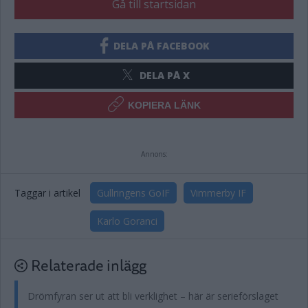
Gå till startsidan
DELA PÅ FACEBOOK
DELA PÅ X
KOPIERA LÄNK
Annons:
Taggar i artikel
Gullringens GoIF
Vimmerby IF
Karlo Goranci
Relaterade inlägg
Drömfyran ser ut att bli verklighet – här är serieförslaget