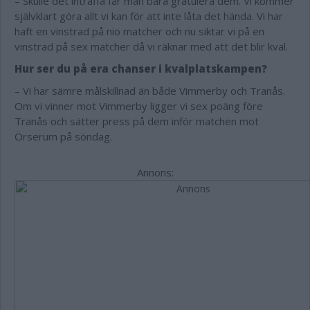
– Skulle det inträffa får man bara gratulera dem. Vi kommer
självklart göra allt vi kan för att inte låta det hända. Vi har
haft en vinstrad på nio matcher och nu siktar vi på en
vinstrad på sex matcher då vi räknar med att det blir kval.
Hur ser du på era chanser i kvalplatskampen?
– Vi har sämre målskillnad än både Vimmerby och Tranås.
Om vi vinner mot Vimmerby ligger vi sex poäng före
Tranås och sätter press på dem inför matchen mot
Örserum på söndag.
Annons: