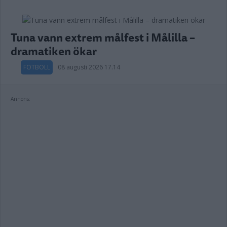
Tuna vann extrem målfest i Målilla –
dramatiken ökar
FOTBOLL
08 augusti 2026 17.14
Annons: