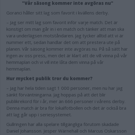
"Vår säsong kommer inte avgöras nu"
Goranci håller sitt lag som favorit i kvällens derby.
– Jag ser mitt lag som favorit inför varje match. Det är
konstigt om man går in i en match och tänker att man ska
vara underlägsen motståndaren. Jag tycker alltid att vi är
nummer ett, sedan handlar det om att prestera ute på
planen. Vår säsong kommer inte avgöras nu. På så sätt har
ingen av oss press, men det är klart att de vill vinna på vår
hemmaplan och vi vill inte låta dem vinna på vår
hemmaplan.
Hur mycket publik tror du kommer?
– Jag har hela tiden sagt 1 000 personer, men nu har jag
sänkt förväntningarna. Jag hoppas på att det blir
publikrekord för i år, mer än 666 personer i vårens derby.
Denna match är bra för lokalfotbollen och det är också bra
att lag går upp i seriesystemet.
Gullringen har alla spelare tillgängliga förutom skadade
Daniel Johansson. Jesper Wärnehall och Marcus Oskarsson