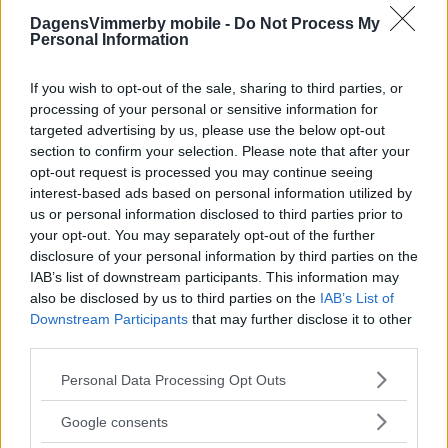
DagensVimmerby mobile -
Do Not Process My
Annons:
Personal Information
If you wish to opt-out of the sale, sharing to third parties, or
processing of your personal or sensitive information for
Stark vändning av Vimmerby IF dam:
targeted advertising by us, please use the below opt-out
"Klart välförtjänt"
section to confirm your selection. Please note that after your
opt-out request is processed you may continue seeing
FOTBOLL
08 augusti 2026 13.49
interest-based ads based on personal information utilized by
us or personal information disclosed to third parties prior to
your opt-out. You may separately opt-out of the further
disclosure of your personal information by third parties on the
"Fimpen" fick inte jubla i debuten: "Kan
IAB’s list of downstream participants. This information may
inte kräva mer"
also be disclosed by us to third parties on the
IAB’s List of
Downstream Participants
that may further disclose it to other
FOTBOLL
07 augusti 2026 20.56
third parties.
Please note that this website/app uses one or more Google
Personal Data Processing Opt Outs
services and may gather and store information including but
Annons:
not limited to your visit or usage behaviour. You may click to
Google consents
grant or deny consent to Google and its third-party tags to