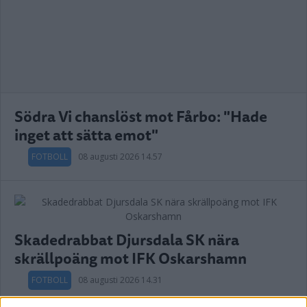
Södra Vi chanslöst mot Fårbo: "Hade
inget att sätta emot"
FOTBOLL
08 augusti 2026 14.57
Skadedrabbat Djursdala SK nära
skrällpoäng mot IFK Oskarshamn
FOTBOLL
08 augusti 2026 14.31