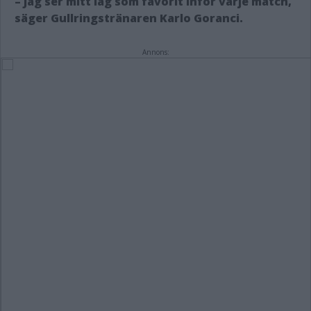
– Jag ser mitt lag som favorit inför varje match,
säger Gullringstränaren Karlo Goranci.
Annons: