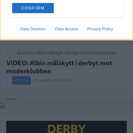
use your data for below specified purposes in below Google
CONFIRM
consent section.
Lindgren nöjd: "Nödvändigt om vi ska
kriga om seriesegern"
Data Deletion
Data Access
Privacy Policy
FOTBOLL
07 augusti 2026 20.42
VIDEO: Albin målskytt i derbyt mot
moderklubben
FOTBOLL
07 augusti 2026 20.08
Annons:
DERBY