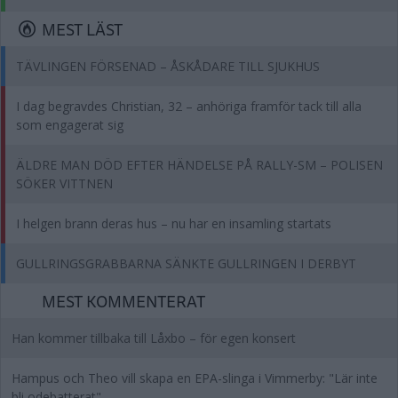
MEST LÄST
TÄVLINGEN FÖRSENAD – ÅSKÅDARE TILL SJUKHUS
I dag begravdes Christian, 32 – anhöriga framför tack till alla
som engagerat sig
ÄLDRE MAN DÖD EFTER HÄNDELSE PÅ RALLY-SM – POLISEN
SÖKER VITTNEN
I helgen brann deras hus – nu har en insamling startats
GULLRINGSGRABBARNA SÄNKTE GULLRINGEN I DERBYT
MEST KOMMENTERAT
Han kommer tillbaka till Låxbo – för egen konsert
Hampus och Theo vill skapa en EPA-slinga i Vimmerby: "Lär inte
bli odebatterat"