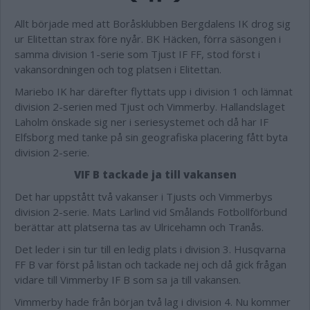
Allt började med att Boråsklubben Bergdalens IK drog sig
ur Elitettan strax före nyår. BK Häcken, förra säsongen i
samma division 1-serie som Tjust IF FF, stod först i
vakansordningen och tog platsen i Elitettan.
Mariebo IK har därefter flyttats upp i division 1 och lämnat
division 2-serien med Tjust och Vimmerby. Hallandslaget
Laholm önskade sig ner i seriesystemet och då har IF
Elfsborg med tanke på sin geografiska placering fått byta
division 2-serie.
VIF B tackade ja till vakansen
Det har uppstått två vakanser i Tjusts och Vimmerbys
division 2-serie. Mats Larlind vid Smålands Fotbollförbund
berättar att platserna tas av Ulricehamn och Tranås.
Det leder i sin tur till en ledig plats i division 3. Husqvarna
FF B var först på listan och tackade nej och då gick frågan
vidare till Vimmerby IF B som sa ja till vakansen.
Vimmerby hade från början två lag i division 4. Nu kommer