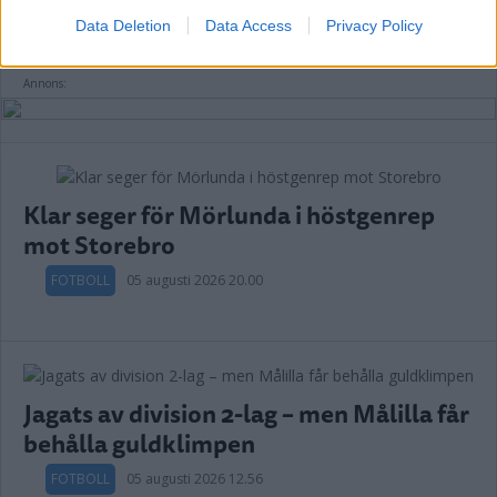
Data Deletion
Data Access
Privacy Policy
Annons:
Klar seger för Mörlunda i höstgenrep
mot Storebro
FOTBOLL
05 augusti 2026 20.00
Jagats av division 2-lag – men Målilla får
behålla guldklimpen
FOTBOLL
05 augusti 2026 12.56