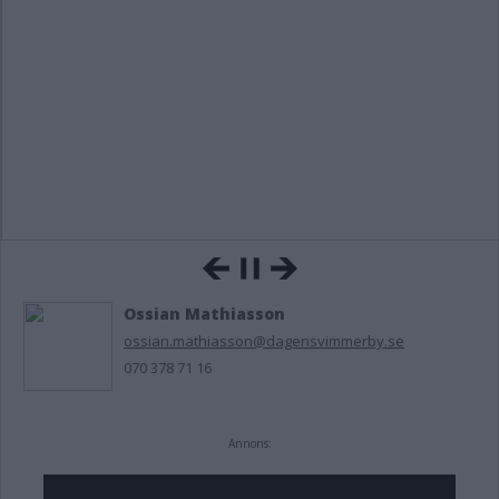
Ossian Mathiasson
ossian.mathiasson@dagensvimmerby.se
070 378 71 16
Annons: