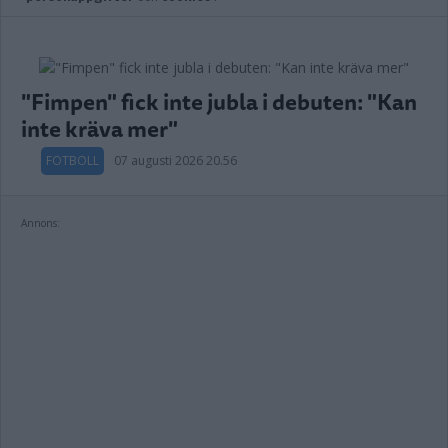
"Fimpen" fick inte jubla i debuten: "Kan
inte kräva mer"
FOTBOLL
07 augusti 2026 20.56
Annons: