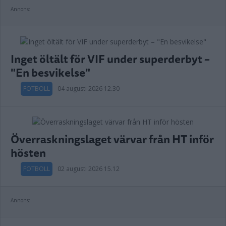
Annons:
Inget öltält för VIF under superderbyt –
"En besvikelse"
FOTBOLL
04 augusti 2026 12.30
Överraskningslaget värvar från HT inför
hösten
FOTBOLL
02 augusti 2026 15.12
Annons: