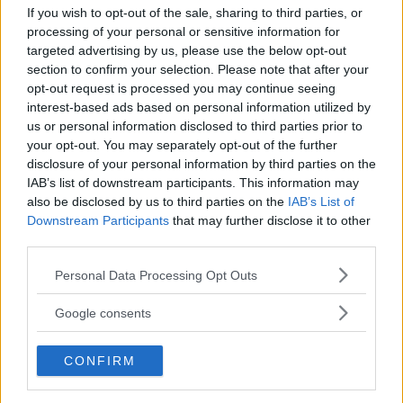
If you wish to opt-out of the sale, sharing to third parties, or
FOTBOLL
07 augusti 2026 17.00
processing of your personal or sensitive information for
targeted advertising by us, please use the below opt-out
section to confirm your selection. Please note that after your
Annons:
opt-out request is processed you may continue seeing
interest-based ads based on personal information utilized by
us or personal information disclosed to third parties prior to
your opt-out. You may separately opt-out of the further
disclosure of your personal information by third parties on the
Lindgren om heta derbyt: "Gullringen är
IAB’s list of downstream participants. This information may
Gullringen"
also be disclosed by us to third parties on the
IAB’s List of
Downstream Participants
that may further disclose it to other
FOTBOLL
06 augusti 2026 15.00
third parties.
Please note that this website/app uses one or more Google
Personal Data Processing Opt Outs
services and may gather and store information including but
not limited to your visit or usage behaviour. You may click to
Google consents
grant or deny consent to Google and its third-party tags to
ÅFF-legendarens första test – tufft
use your data for below specified purposes in below Google
derbyt mot Vimmerby väntar
CONFIRM
consent section.
FOTBOLL
06 augusti 2026 13.00