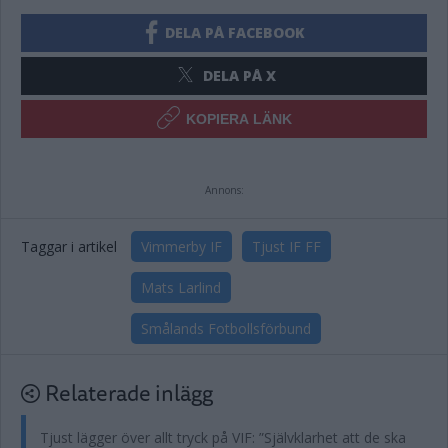
DELA PÅ FACEBOOK
DELA PÅ X
KOPIERA LÄNK
Annons:
Taggar i artikel
Vimmerby IF
Tjust IF FF
Mats Larlind
Smålands Fotbollsförbund
Relaterade inlägg
Tjust lägger över allt tryck på VIF: ”Självklarhet att de ska