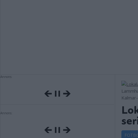
Annons:
Lammhul
Kalmar-
Lok
Annons:
ser
FOTB