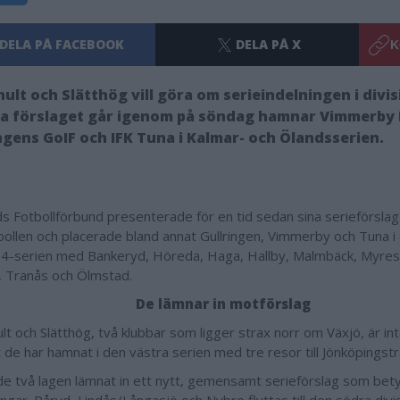
DELA PÅ FACEBOOK
DELA PÅ X
K
lt och Slätthög vill göra om serieindelningen i divis
a förslaget går igenom på söndag hamnar Vimmerby I
ngens GoIF och IFK Tuna i Kalmar- och Ölandsserien.
s Fotbollförbund presenterade för en tid sedan sina serieförslag t
tbollen och placerade bland annat Gullringen, Vimmerby och Tuna i
n 4-serien med Bankeryd, Höreda, Haga, Hallby, Malmbäck, Myres
, Tranås och Ölmstad.
De lämnar in motförslag
t och Slätthög, två klubbar som ligger strax norr om Växjö, är int
 de har hamnat i den västra serien med tre resor till Jönköpingst
de två lagen lämnat in ett nytt, gemensamt serieförslag som bet