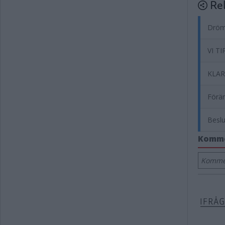
Rel
Drömf
VI TI
KLART
Förän
Beslu
Komm
Kommen