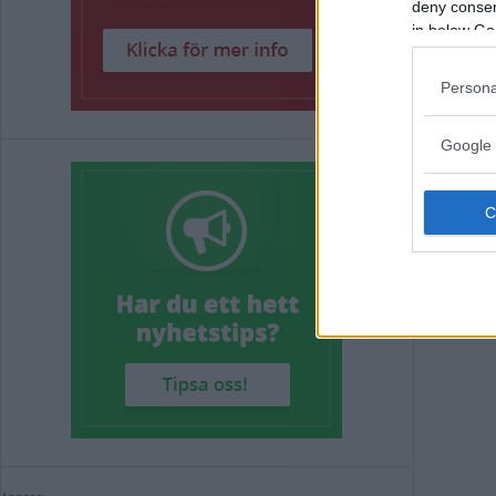
deny consent
in below Go
Persona
Google 