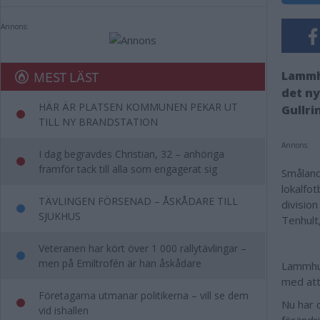
Annons:
MEST LÄST
Lammhu
det ny
HÄR ÄR PLATSEN KOMMUNEN PEKAR UT
Gullri
TILL NY BRANDSTATION
Annons:
I dag begravdes Christian, 32 – anhöriga
framför tack till alla som engagerat sig
Småland
lokalfo
TÄVLINGEN FÖRSENAD – ÅSKÅDARE TILL
divisio
SJUKHUS
Tenhult
Veteranen har kört över 1 000 rallytävlingar –
men på Emiltrofén är han åskådare
Lammhul
med att
Företagarna utmanar politikerna – vill se dem
Nu har 
vid ishallen