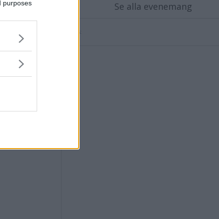
ed purposes
Se alla evenemang
ensvimmerby.se
Annons: