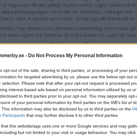
t är några som får det väldigt mycket sämre, säger Larlind och for
ll slippa Jönköpingslagen och tycker att Vimmerby, Gullringen och 
l Öland, vilket är mycket värre resor. De har lagt allt elände på en 
heda IF har lämnat in ett alternativt serieförslag som endast går
erie med Lagans AIK (Moheda till södra serien och Lagan till västra
De vill byta serie på damsidan
abbens IF, med ett nystartat lag på damsidan, har lämnat in et
mmerby.se -
Do Not Process My Personal Information
tas från division 4 Vimmerby till division 4 Kalmar/Öland. Förenin
 som jobbar, studerar och bor i Kalmar och tycker att det blir ett 
to opt-out of the sale, sharing to third parties, or processing of your per
l i Vimmerbyserien.
formation for targeted advertising by us, please use the below opt-out s
r selection. Please note that after your opt-out request is processed y
tvungna att försöka lägga så mycket veckomatcher som möjligt, då
eing interest-based ads based on personal information utilized by us or
elger. Att ändra Vimmerbyserien till nio lag och Kalmarserien till ti
disclosed to third parties prior to your opt-out. You may separately opt-
ta några hinder”, anger Joakim Green, styrelsemedlem i Timmer
losure of your personal information by third parties on the IAB’s list of
v motiveringen till det alternativa förslaget.
. This information may also be disclosed by us to third parties on the
IA
s Fotbollförbund har ett digitalt representantskapsmöte på sön
Participants
that may further disclose it to other third parties.
la serieindelningarna i division 4-6 på herrsidan och division 3-5 
 that this website/app uses one or more Google services and may gath
including but not limited to your visit or usage behaviour. You may click 