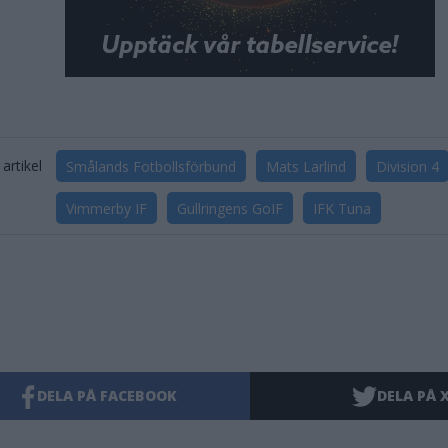
artikel
Smålands Fotbollsförbund
Mats Larlind
Division 4
Vimmerby IF
Gullringens GoIF
IFK Tuna
DELA PÅ FACEBOOK
DELA PÅ 