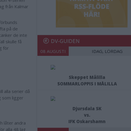
sion 4-serien
ag från Kalmar
lförbunds
ofta på de
tänker de inte
DV-GUIDEN
ll skulle få
g för
08 AUGUSTI
IDAG, LÖRDAG
Skeppet Målilla
SOMMARLOPPIS I MÅLILLA
l alla serier då
g som ligger
Djursdala SK
vs.
IFK Oskarshamn
h låter andra
ör alla 48 lag