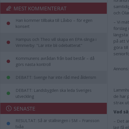
förändri
samtidi
MEST KOMMENTERAT
och Ölan
Han kommer tillbaka till Låxbo – för egen
– Vi mät
konsert
förslag 
längsta
Hampus och Theo vill skapa en EPA-slinga i
på att V
Vimmerby: "Lär inte bli odebatterat"
göra til
seniorf
Kommunens avrådan från bad består – då
görs nästa kontroll
Annons:
DEBATT: Sverige har inte råd med ålderism
Lammhult
DEBATT: Landsbygden ska leda Sveriges
de har 
utveckling
strax u
SENASTE
Vad sä
RESULTAT: Så är ställningen i SM – Fransson
– Det ä
tvåa
lag få e