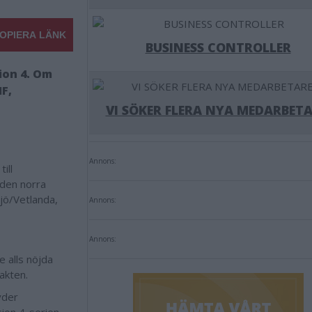
OPIERA LÄNK
BUSINESS CONTROLLER
ion 4. Om
F,
VI SÖKER FLERA NYA MEDARBETA
Annons:
ill
 den norra
jö/Vetlanda,
Annons:
Annons:
e alls nöjda
rakten.
yder