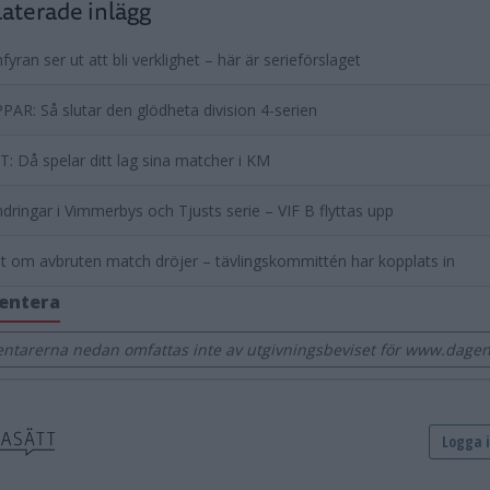
aterade inlägg
yran ser ut att bli verklighet – här är serieförslaget
PPAR: Så slutar den glödheta division 4-serien
: Då spelar ditt lag sina matcher i KM
dringar i Vimmerbys och Tjusts serie – VIF B flyttas upp
t om avbruten match dröjer – tävlingskommittén har kopplats in
entera
tarerna nedan omfattas inte av utgivningsbeviset för www.dage