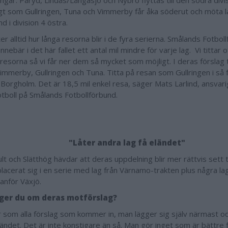
ngar. Påryd, Lindås/Långasjö och Nybro flyttas till den södra divi
gt som Gullringen, Tuna och Vimmerby får åka söderut och möta l
d i division 4 östra.
er alltid hur långa resorna blir i de fyra serierna. Smålands Fotbol
innebär i det här fallet ett antal mil mindre för varje lag. Vi tittar 
 resorna så vi får ner dem så mycket som möjligt. I deras förslag 
immerby, Gullringen och Tuna. Titta på resan som Gullringen i så fa
l Borgholm. Det är 18,5 mil enkel resa, säger Mats Larlind, ansvari
otboll på Smålands Fotbollförbund.
"Låter andra lag få eländet"
 och Slätthög hävdar att deras uppdelning blir mer rättvis sett til
placerat sig i en serie med lag från Värnamo-trakten plus några la
tanför Växjö.
ger du om deras motförslag?
r som alla förslag som kommer in, man lägger sig själv närmast oc
ländet. Det är inte konstigare än så. Man gör inget som är bättre f