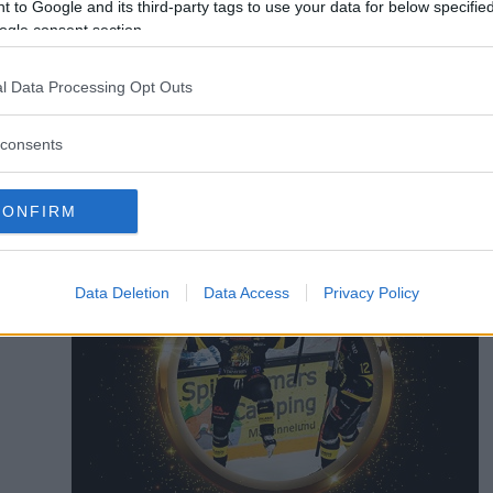
 to Google and its third-party tags to use your data for below specifi
ogle consent section.
Ossian Mathiasson
ossian.mathiasson@dag
l Data Processing Opt Outs
070 378 71 16
consents
CONFIRM
Data Deletion
Data Access
Privacy Policy