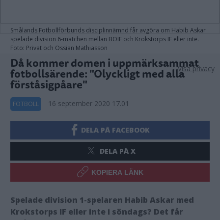
Smålands Fotbollförbunds disciplinnämnd får avgöra om Habib Askar
spelade division 6-matchen mellan BOIF och Krokstorps IF eller inte.
Foto: Privat och Ossian Mathiasson
Då kommer domen i uppmärksammat
Visa privacy
fotbollsärende: "Olyckligt med alla
förståsigpåare"
16 september 2020 17.01
FOTBOLL
DELA PÅ FACEBOOK
DELA PÅ X
KOPIERA LÄNK
Spelade division 1-spelaren Habib Askar med
Krokstorps IF eller inte i söndags? Det får