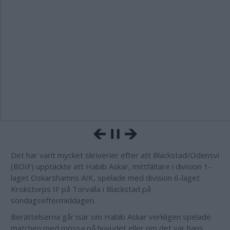
Det har varit mycket skriverier efter att Blackstad/Odensvi
(BOIF) upptäckte att Habib Askar, mittfältare i division 1-
laget Oskarshamns AIK, spelade med division 6-laget
Krokstorps IF på Torvalla i Blackstad på
söndagseftermiddagen.
Berättelserna går isär om Habib Askar verkligen spelade
matchen med mössa på huvudet eller om det var hans