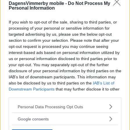
DagensVimmerby mobile -
Do Not Process My
Personal Information
If you wish to opt-out of the sale, sharing to third parties, or
processing of your personal or sensitive information for
targeted advertising by us, please use the below opt-out
section to confirm your selection. Please note that after your
opt-out request is processed you may continue seeing
interest-based ads based on personal information utilized by
us or personal information disclosed to third parties prior to
your opt-out. You may separately opt-out of the further
disclosure of your personal information by third parties on the
IAB’s list of downstream participants. This information may
also be disclosed by us to third parties on the
IAB’s List of
Downstream Participants
that may further disclose it to other
third parties.
Please note that this website/app uses one or more Google
Personal Data Processing Opt Outs
services and may gather and store information including but
not limited to your visit or usage behaviour. You may click to
Google consents
grant or deny consent to Google and its third-party tags to
use your data for below specified purposes in below Google