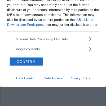
your opt-out. You may separately opt-out of the further
disclosure of your personal information by third parties on the
IAB’s list of downstream participants. This information may
also be disclosed by us to third parties on the
IAB’s List of
Downstream Participants
that may further disclose it to other
third parties.
Please note that this website/app uses one or more Google
Personal Data Processing Opt Outs
services and may gather and store information including but
not limited to your visit or usage behaviour. You may click to
Google consents
grant or deny consent to Google and its third-party tags to
use your data for below specified purposes in below Google
CONFIRM
consent section.
Data Deletion
Data Access
Privacy Policy