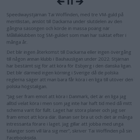
Speedwaystjärnan Tai Woffinden, med tre VM-guld på
meritlistan, anslöt till Dackarna under slutdelen av den
gångna säsongen och körde in massa poäng när
Målillaklubben tog SM-guldet som man har suktat efter i
många år.
Det blir ingen återkomst till Dackarna eller ingen övergång
till någon annan klubb i Bauhausligan under 2022. Stjärnan
har bestämt sig för att köra för Esbjerg i den danska ligan.
Det blir därmed ingen körning i Sverige då de polska
reglerna säger att man bara får köra i en liga till utöver den
polska högstaligan.
”Jag ser fram emot att köra i Danmark, det är en liga jag
alltid velat köra i men som jag inte har haft tid med då mitt
schema varit för fullt. Laget har stora planer och jag ser
fram emot att köra där. Banan ser bra ut och det är många
intressanta förare i laget. Jag gillar att jobba med unga
talanger som vill lära sig mer”, skriver Tai Woffinden på sin
Facebooksida.