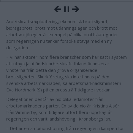
Arbetskraftsexploatering, ekonomisk brottslighet,
bidragsbrott, brott mot utlänningslagen och brott mot
arbetsmiljöregler är exempel på olika brottskategorier
som regeringen nu tänker försöka stävja med en ny
delegation.
– Vi har aktörer inom flera branscher som har satt i system
att utnyttja utländsk arbetskraft. Ibland finansierar
vinsterna från detta den grova organiserade
brottsligheten. Skurkföretag ska inte finnas på den
svenska arbetsmarknaden, sa arbetsmarknadsministern
Eva Nordmark (S) på en pressträff tidigare i veckan.
Delegationen består av nio olika ledamöter från
arbetsmarknadens parter. En av de nio är Kristina Alsér
från Vimmerby, som tidigare utfört flera uppdrag åt
regeringen och varit landshövding i Kronobergs län.
– Det är en ambitionshöjning från regeringen i kampen för