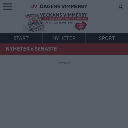
START
NYHETER
SPORT
NYHETER
»
SENASTE
Annons: