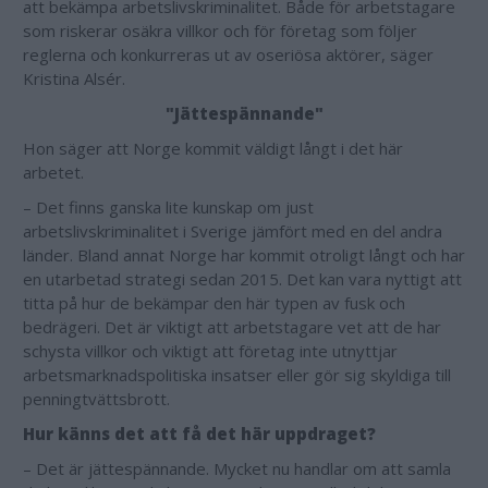
att bekämpa arbetslivskriminalitet. Både för arbetstagare
som riskerar osäkra villkor och för företag som följer
reglerna och konkurreras ut av oseriösa aktörer, säger
Kristina Alsér.
"Jättespännande"
Hon säger att Norge kommit väldigt långt i det här
arbetet.
– Det finns ganska lite kunskap om just
arbetslivskriminalitet i Sverige jämfört med en del andra
länder. Bland annat Norge har kommit otroligt långt och har
en utarbetad strategi sedan 2015. Det kan vara nyttigt att
titta på hur de bekämpar den här typen av fusk och
bedrägeri. Det är viktigt att arbetstagare vet att de har
schysta villkor och viktigt att företag inte utnyttjar
arbetsmarknadspolitiska insatser eller gör sig skyldiga till
penningtvättsbrott.
Hur känns det att få det här uppdraget?
– Det är jättespännande. Mycket nu handlar om att samla