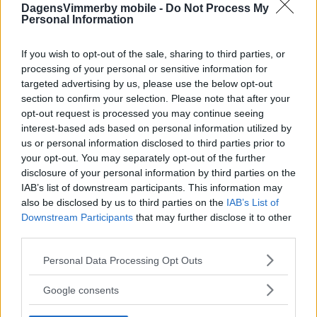
DagensVimmerby mobile -
Do Not Process My
Personal Information
If you wish to opt-out of the sale, sharing to third parties, or
processing of your personal or sensitive information for
targeted advertising by us, please use the below opt-out
section to confirm your selection. Please note that after your
opt-out request is processed you may continue seeing
interest-based ads based on personal information utilized by
us or personal information disclosed to third parties prior to
your opt-out. You may separately opt-out of the further
disclosure of your personal information by third parties on the
IAB’s list of downstream participants. This information may
also be disclosed by us to third parties on the
IAB’s List of
Downstream Participants
that may further disclose it to other
third parties.
Please note that this website/app uses one or more Google
Personal Data Processing Opt Outs
services and may gather and store information including but
not limited to your visit or usage behaviour. You may click to
Google consents
grant or deny consent to Google and its third-party tags to
use your data for below specified purposes in below Google