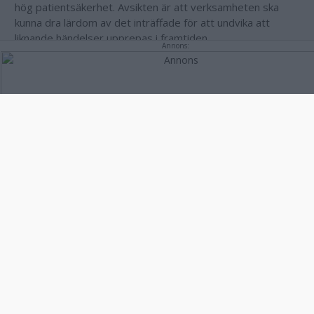
hög patientsäkerhet. Avsikten är att verksamheten ska
kunna dra lärdom av det inträffade för att undvika att
liknande händelser upprepas i framtiden.
Annons:
Annons: