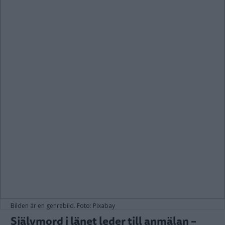
Bilden är en genrebild. Foto: Pixabay
Självmord i länet leder till anmälan –