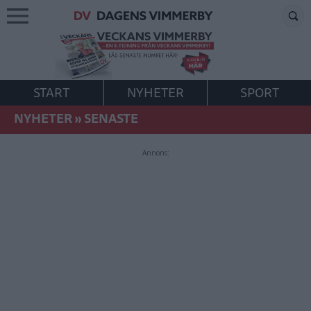
START
NYHETER
SPORT
NYHETER
»
SENASTE
Annons: