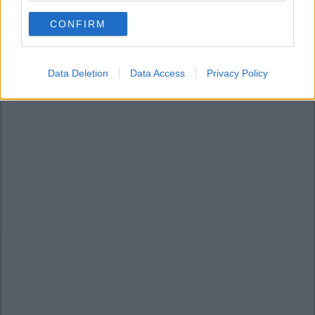
use your data for below specified purposes in below Google
CONFIRM
consent section.
Data Deletion
Data Access
Privacy Policy