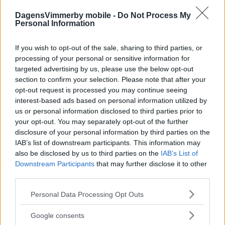
DagensVimmerby mobile -
Do Not Process My
Personal Information
If you wish to opt-out of the sale, sharing to third parties, or
processing of your personal or sensitive information for
targeted advertising by us, please use the below opt-out
section to confirm your selection. Please note that after your
opt-out request is processed you may continue seeing
interest-based ads based on personal information utilized by
us or personal information disclosed to third parties prior to
your opt-out. You may separately opt-out of the further
disclosure of your personal information by third parties on the
IAB’s list of downstream participants. This information may
also be disclosed by us to third parties on the
IAB’s List of
Downstream Participants
that may further disclose it to other
third parties.
Please note that this website/app uses one or more Google
Personal Data Processing Opt Outs
services and may gather and store information including but
not limited to your visit or usage behaviour. You may click to
Google consents
grant or deny consent to Google and its third-party tags to