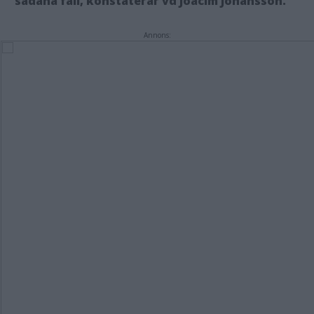
sådana fall, konstaterar vd Joacim Johansson.
Annons: