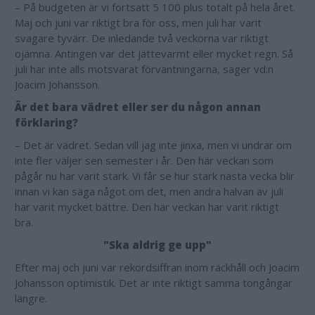
– På budgeten är vi fortsatt 5 100 plus totalt på hela året.
Maj och juni var riktigt bra för oss, men juli har varit
svagare tyvärr. De inledande två veckorna var riktigt
ojämna. Antingen var det jättevarmt eller mycket regn. Så
juli har inte alls motsvarat förväntningarna, säger vd:n
Joacim Johansson.
Är det bara vädret eller ser du någon annan
förklaring?
– Det är vädret. Sedan vill jag inte jinxa, men vi undrar om
inte fler väljer sen semester i år. Den här veckan som
pågår nu har varit stark. Vi får se hur stark nästa vecka blir
innan vi kan säga något om det, men andra halvan av juli
har varit mycket bättre. Den här veckan har varit riktigt
bra.
"Ska aldrig ge upp"
Efter maj och juni var rekordsiffran inom räckhåll och Joacim
Johansson optimistik. Det är inte riktigt samma tongångar
längre.