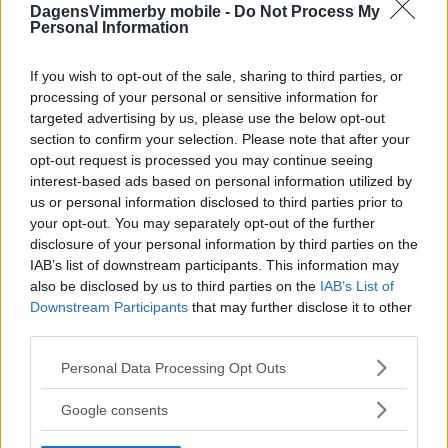
DagensVimmerby mobile -
Do Not Process My
Personal Information
If you wish to opt-out of the sale, sharing to third parties, or
processing of your personal or sensitive information for
targeted advertising by us, please use the below opt-out
section to confirm your selection. Please note that after your
opt-out request is processed you may continue seeing
interest-based ads based on personal information utilized by
us or personal information disclosed to third parties prior to
your opt-out. You may separately opt-out of the further
disclosure of your personal information by third parties on the
IAB’s list of downstream participants. This information may
also be disclosed by us to third parties on the
IAB’s List of
Downstream Participants
that may further disclose it to other
third parties.
Please note that this website/app uses one or more Google
Personal Data Processing Opt Outs
services and may gather and store information including but
not limited to your visit or usage behaviour. You may click to
Google consents
grant or deny consent to Google and its third-party tags to
use your data for below specified purposes in below Google