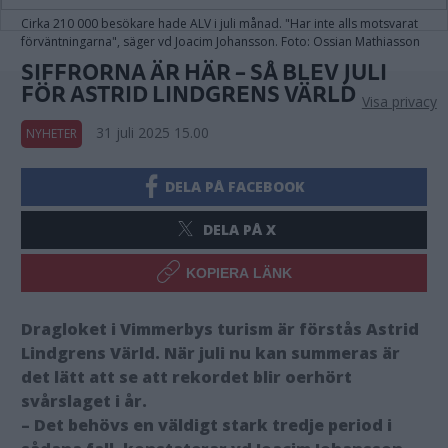
Cirka 210 000 besökare hade ALV i juli månad. "Har inte alls motsvarat
förväntningarna", säger vd Joacim Johansson. Foto: Ossian Mathiasson
SIFFRORNA ÄR HÄR – SÅ BLEV JULI
FÖR ASTRID LINDGRENS VÄRLD
Visa privacy
31 juli 2025 15.00
NYHETER
DELA PÅ FACEBOOK
DELA PÅ X
KOPIERA LÄNK
Dragloket i Vimmerbys turism är förstås Astrid
Lindgrens Värld. När juli nu kan summeras är
det lätt att se att rekordet blir oerhört
svårslaget i år.
– Det behövs en väldigt stark tredje period i