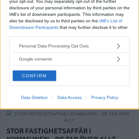
your opt-out. You may separately opt-out of the further
NYHETER
15 december 2025 17.28
disclosure of your personal information by third parties on the
IAB’s list of downstream participants. This information may
also be disclosed by us to third parties on the
IAB’s List of
Downstream Participants
that may further disclose it to other
third parties.
FÖRETAGARE RASAR EFTER
Please note that this website/app uses one or more Google
Personal Data Processing Opt Outs
HUNDINSPEKTION – VILL STÄMMA
services and may gather and store information including but
KOMMUNEN PÅ MILJONER
not limited to your visit or usage behaviour. You may click to
Google consents
grant or deny consent to Google and its third-party tags to
NÄRINGSLIV
22 juli 2025 05.00
use your data for below specified purposes in below Google
CONFIRM
consent section.
Annons:
Data Deletion
Data Access
Privacy Policy
STOR FASTIGHETSAFFÄR I