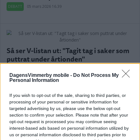
DEBATT
05 mars 2026 16.39
Så ser V-listan ut: "Tagit tag i saker som
puttrat under årtionden"
POLITIK
03 mars 2026 18.11
DagensVimmerby mobile -
Do Not Process My
Personal Information
Annons:
If you wish to opt-out of the sale, sharing to third parties, or
processing of your personal or sensitive information for
targeted advertising by us, please use the below opt-out
section to confirm your selection. Please note that after your
opt-out request is processed you may continue seeing
Begagnatmarknaden tog emot sitt pris
interest-based ads based on personal information utilized by
på fullmäktige
us or personal information disclosed to third parties prior to