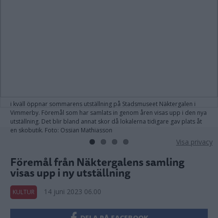
i kväll öppnar sommarens utställning på Stadsmuseet Näktergalen i
Vimmerby. Föremål som har samlats in genom åren visas upp i den nya
utställning. Det blir bland annat skor då lokalerna tidigare gav plats åt
en skobutik. Foto: Ossian Mathiasson
Visa privacy
Föremål från Näktergalens samling
visas upp i ny utställning
14 juni 2023 06.00
KULTUR
DELA PÅ FACEBOOK