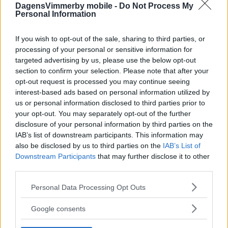
DagensVimmerby mobile -
Do Not Process My
Personal Information
If you wish to opt-out of the sale, sharing to third parties, or
processing of your personal or sensitive information for
targeted advertising by us, please use the below opt-out
section to confirm your selection. Please note that after your
opt-out request is processed you may continue seeing
interest-based ads based on personal information utilized by
us or personal information disclosed to third parties prior to
your opt-out. You may separately opt-out of the further
disclosure of your personal information by third parties on the
IAB’s list of downstream participants. This information may
also be disclosed by us to third parties on the
IAB’s List of
Downstream Participants
that may further disclose it to other
third parties.
Please note that this website/app uses one or more Google
Personal Data Processing Opt Outs
services and may gather and store information including but
not limited to your visit or usage behaviour. You may click to
Google consents
grant or deny consent to Google and its third-party tags to
use your data for below specified purposes in below Google