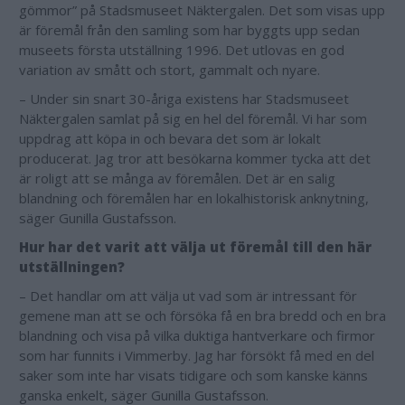
gömmor” på Stadsmuseet Näktergalen. Det som visas upp
är föremål från den samling som har byggts upp sedan
museets första utställning 1996. D
et utlovas en god
variation av smått och stort, gammalt och nyare.
– Under sin snart 30-åriga existens har Stadsmuseet
Näktergalen samlat på sig en hel del föremål. Vi har som
uppdrag att köpa in och bevara det som är lokalt
producerat. Jag tror att besökarna kommer tycka att det
är roligt att se många av föremålen. Det är en salig
blandning och föremålen har en lokalhistorisk anknytning,
säger Gunilla Gustafsson.
Hur har det varit att välja ut föremål till den här
utställningen?
– Det handlar om att välja ut vad som är intressant för
gemene man att se och försöka få en bra bredd och en bra
blandning och visa på vilka duktiga hantverkare och firmor
som har funnits i Vimmerby. Jag har försökt få med en del
saker som inte har visats tidigare och som kanske känns
ganska enkelt, säger Gunilla Gustafsson.