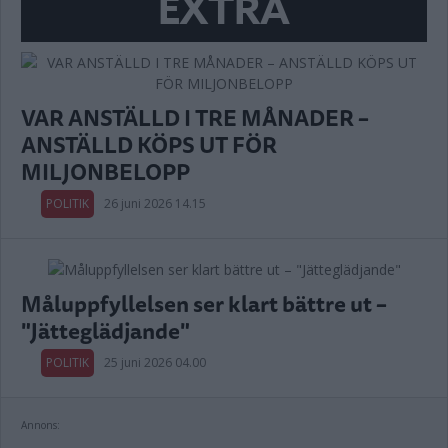
EXTRA
VAR ANSTÄLLD I TRE MÅNADER –
ANSTÄLLD KÖPS UT FÖR
MILJONBELOPP
POLITIK
26 juni 2026 14.15
Måluppfyllelsen ser klart bättre ut –
"Jätteglädjande"
POLITIK
25 juni 2026 04.00
Annons: