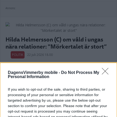
Annons:
Hilda Helmersson (C) om våld i ungas
nära relationer: "Mörkertalet är stort”
POLITIK
22 juli 2026 18.00
DagensVimmerby mobile -
Do Not Process My
Personal Information
Var tredje kvinna utsatt för våld –
If you wish to opt-out of the sale, sharing to third parties, or
toppolitiker vill se ökat stöd
processing of your personal or sensitive information for
targeted advertising by us, please use the below opt-out
POLITIK
21 juli 2026 04.00
section to confirm your selection. Please note that after your
opt-out request is processed you may continue seeing
interest-based ads based on personal information utilized by