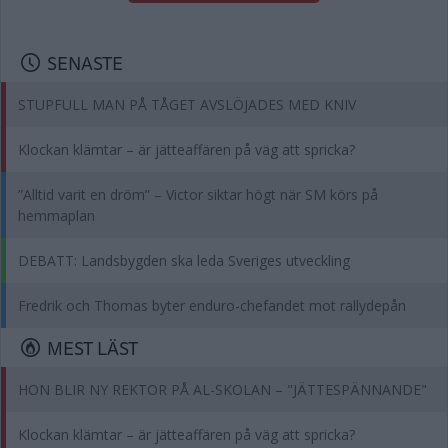
SENASTE
STUPFULL MAN PÅ TÅGET AVSLÖJADES MED KNIV
Klockan klämtar – är jätteaffären på väg att spricka?
”Alltid varit en dröm” – Victor siktar högt när SM körs på
hemmaplan
DEBATT: Landsbygden ska leda Sveriges utveckling
Fredrik och Thomas byter enduro-chefandet mot rallydepån
MEST LÄST
HON BLIR NY REKTOR PÅ AL-SKOLAN – "JÄTTESPÄNNANDE"
Klockan klämtar – är jätteaffären på väg att spricka?