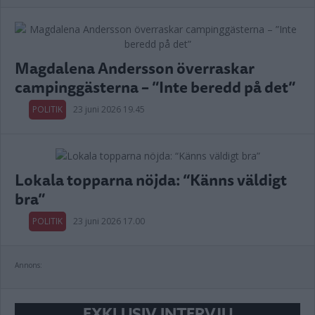
Magdalena Andersson överraskar
campinggästerna – ”Inte beredd på det”
POLITIK
23 juni 2026 19.45
Lokala topparna nöjda: “Känns väldigt
bra”
POLITIK
23 juni 2026 17.00
Annons:
EXKLUSIV INTERVJU