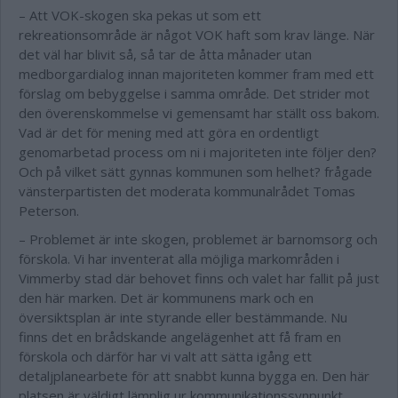
– Att VOK-skogen ska pekas ut som ett
rekreationsområde är något VOK haft som krav länge. När
det väl har blivit så, så tar de åtta månader utan
medborgardialog innan majoriteten kommer fram med ett
förslag om bebyggelse i samma område. Det strider mot
den överenskommelse vi gemensamt har ställt oss bakom.
Vad är det för mening med att göra en ordentligt
genomarbetad process om ni i majoriteten inte följer den?
Och på vilket sätt gynnas kommunen som helhet? frågade
vänsterpartisten det moderata kommunalrådet Tomas
Peterson.
– Problemet är inte skogen, problemet är barnomsorg och
förskola. Vi har inventerat alla möjliga markområden i
Vimmerby stad där behovet finns och valet har fallit på just
den här marken. Det är kommunens mark och en
översiktsplan är inte styrande eller bestämmande. Nu
finns det en brådskande angelägenhet att få fram en
förskola och därför har vi valt att sätta igång ett
detaljplanearbete för att snabbt kunna bygga en. Den här
platsen är väldigt lämplig ur kommunikationssynpunkt,