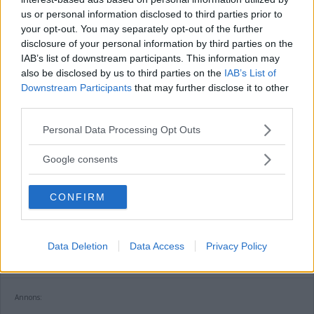
Annons:
us or personal information disclosed to third parties prior to
your opt-out. You may separately opt-out of the further
disclosure of your personal information by third parties on the
IAB’s list of downstream participants. This information may
also be disclosed by us to third parties on the
IAB’s List of
Downstream Participants
that may further disclose it to other
Kalmar län förlorar mandat i riksdagen
third parties.
– lokala politikerna får extra tufft
Please note that this website/app uses one or more Google
Personal Data Processing Opt Outs
services and may gather and store information including but
POLITIK
19 juli 2026 12.00
not limited to your visit or usage behaviour. You may click to
Google consents
grant or deny consent to Google and its third-party tags to
use your data for below specified purposes in below Google
CONFIRM
consent section.
Malin Sjölander vill ha en tillgänglig
vård i alla steg
Data Deletion
Data Access
Privacy Policy
POLITIK
15 juli 2026 13.15
Annons: