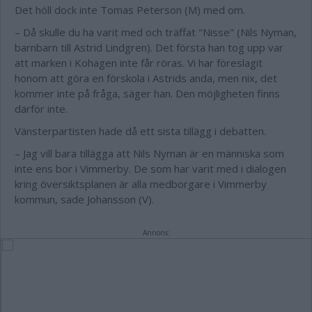
Det höll dock inte Tomas Peterson (M) med om.
– Då skulle du ha varit med och träffat "Nisse" (Nils Nyman,
barnbarn till Astrid Lindgren). Det första han tog upp var
att marken i Kohagen inte får röras. Vi har föreslagit
honom att göra en förskola i Astrids anda, men nix, det
kommer inte på fråga, säger han. Den möjligheten finns
därför inte.
Vänsterpartisten hade då ett sista tillägg i debatten.
– Jag vill bara tillägga att Nils Nyman är en människa som
inte ens bor i Vimmerby. De som har varit med i dialogen
kring översiktsplanen är alla medborgare i Vimmerby
kommun, sade Johansson (V).
Annons: