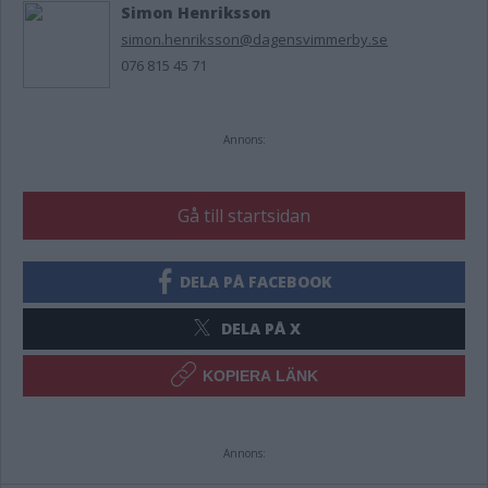
Simon Henriksson
simon.henriksson@dagensvimmerby.se
076 815 45 71
Annons:
Gå till startsidan
DELA PÅ FACEBOOK
DELA PÅ X
KOPIERA LÄNK
Annons: