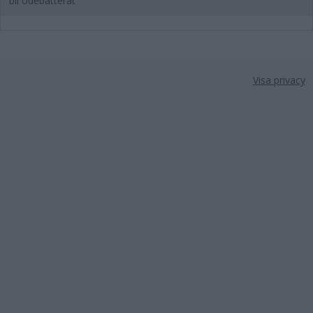
bli odebatterat"
Visa privacy