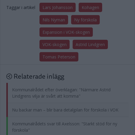
Taggar i artikel
Lars Johansson
Kohagen
Nils Nyman
Ny förskola
Expansion i VOK-skogen
VOK-skogen
Astrid Lindgren
Tomas Peterson
Relaterade inlägg
Kommunalrådet efter överklagan: "Närmare Astrid
Lindgrens vilja är svårt att komma"
Nu backar man – blir bara detaljplan för förskola i VOK
Kommunalrådets svar till Axelsson: "Starkt stöd för ny
förskola"