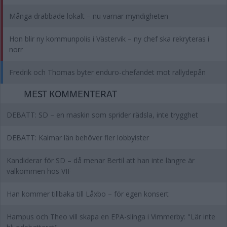
Många drabbade lokalt – nu varnar myndigheten
Hon blir ny kommunpolis i Västervik – ny chef ska rekryteras i
norr
Fredrik och Thomas byter enduro-chefandet mot rallydepån
MEST KOMMENTERAT
DEBATT: SD – en maskin som sprider rädsla, inte trygghet
DEBATT: Kalmar län behöver fler lobbyister
Kandiderar för SD – då menar Bertil att han inte längre är
välkommen hos VIF
Han kommer tillbaka till Låxbo – för egen konsert
Hampus och Theo vill skapa en EPA-slinga i Vimmerby: "Lär inte