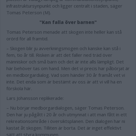
infrastruktursynpunkt och ligger centralt i staden, säger
Tomas Peterson (M).
"Kan falla över barnen"
Tomas Peterson menade att skogen inte heller kan stå
orörd för all framtid.
– Skogen blir ju avverkningsmogen och kanske kan stå i
fem, tio år till. Risken är att det faller ned träd över
människor och små barn och det är inte alls lämpligt. Det
här behöver tas om hand. Men det vi precis har påbörjat är
en medborgardialog. Vad som händer 30 år framåt vet vi
inte. Det enda som är bestämt av oss är att vi vill ha en
förskola här.
Lars Johansson replikerade:
– Nu börjar medborgardialogen, säger Tomas Peterson.
Den har ju pågått i 20 år och utmynnat i att man fått in ett
rekreationsområde i översiktsplanen. Den dialogen har ni
kastat åt skogen. Tilliten är borta. Det är inget effektivt
sätt att styra kommunen.