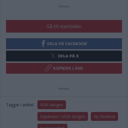
Annons:
Gå till startsidan
DELA PÅ FACEBOOK
DELA PÅ X
KOPIERA LÄNK
Annons:
Taggar i artikel
VOK-skogen
Expansion i VOK-skogen
Ny förskola