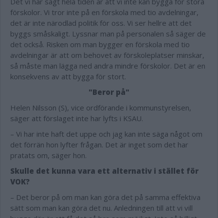
Det vi har sagt hela tiden är att vi inte kan bygga för stora
förskolor. Vi tror inte på en förskola med tio avdelningar,
det är inte närodlad politik för oss. Vi ser hellre att det
byggs småskaligt. Lyssnar man på personalen så säger de
det också. Risken om man bygger en förskola med tio
avdelningar är att om behovet av förskoleplatser minskar,
så måste man lägga ned andra mindre förskolor. Det är en
konsekvens av att bygga för stort.
"Beror på"
Helen Nilsson (S), vice ordförande i kommunstyrelsen,
säger att förslaget inte har lyfts i KSAU.
– Vi har inte haft det uppe och jag kan inte säga något om
det förrän hon lyfter frågan. Det är inget som det har
pratats om, säger hon.
Skulle det kunna vara ett alternativ i stället för
VOK?
– Det beror på om man kan göra det på samma effektiva
sätt som man kan göra det nu. Anledningen till att vi vill