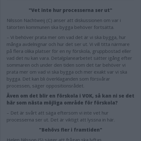
"Vet inte hur processerna ser ut"
Nilsson Nachtweij (C) anser att diskussionen om var i
tätorten kommunen ska bygga behöver fortsätta.
– Vi behöver prata mer om vad det är vi ska bygga, hur
många avdelnignar och hur det ser ut. Vi vill titta närmare
på flera olika platser för en ny förskola, gruppbostad eller
vad det nu kan vara. Detaljplanearbetet sätter igång efter
sommaren och under den tiden som det tar behöver vi
prata mer om vad vi ska bygga och mer exakt var vi ska
bygga. Det kan bli överklaganden som försvårar
processen, säger oppositionsrådet.
Även om det blir en förskola i VOK, så kan ni se det
här som nästa möjliga område för förskola?
– Det är svårt att säga eftersom vi inte vet hur
processerna ser ut. Det är viktigt att lyssna in här.
"Behövs fler i framtiden"
Helen Nilsson (S) säger att frågan ska lyftas.