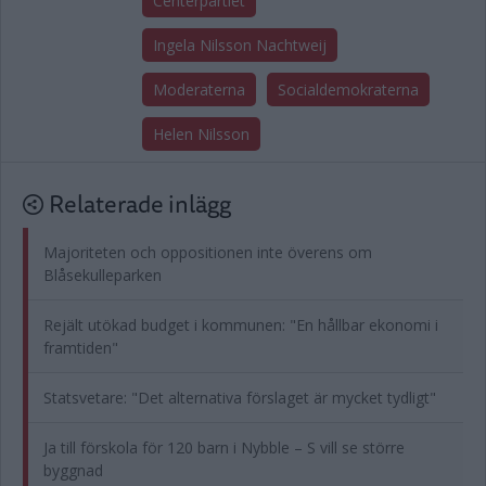
Centerpartiet
Ingela Nilsson Nachtweij
Moderaterna
Socialdemokraterna
Helen Nilsson
Relaterade inlägg
Majoriteten och oppositionen inte överens om
Blåsekulleparken
Rejält utökad budget i kommunen: "En hållbar ekonomi i
framtiden"
Statsvetare: "Det alternativa förslaget är mycket tydligt"
Ja till förskola för 120 barn i Nybble – S vill se större
byggnad