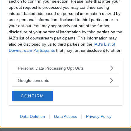
section to confirm your selection. Please note that after your
opt-out request is processed you may continue seeing
interest-based ads based on personal information utilized by
us or personal information disclosed to third parties prior to
your opt-out. You may separately opt-out of the further
De vill att Vimmerbyborna får veta mer
disclosure of your personal information by third parties on the
inför valet – han leder debatten
IAB’s list of downstream participants. This information may
also be disclosed by us to third parties on the
IAB’s List of
POLITIK
28 juli 2026 15.00
Downstream Participants
that may further disclose it to other
third parties.
Please note that this website/app uses one or more Google
Personal Data Processing Opt Outs
services and may gather and store information including but
not limited to your visit or usage behaviour. You may click to
Google consents
Hilda Helmersson (C) om våld i ungas
grant or deny consent to Google and its third-party tags to
nära relationer: "Mörkertalet är stort”
use your data for below specified purposes in below Google
CONFIRM
consent section.
POLITIK
22 juli 2026 18.00
Data Deletion
Data Access
Privacy Policy
Annons: