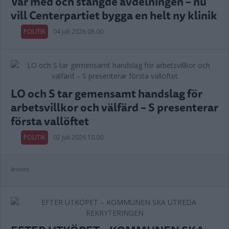
Var med och stängde avdelningen – nu
vill Centerpartiet bygga en helt ny klinik
POLITIK
04 juli 2026 08.00
LO och S tar gemensamt handslag för
arbetsvillkor och välfärd – S presenterar
första vallöftet
POLITIK
02 juli 2026 10.00
Annons: