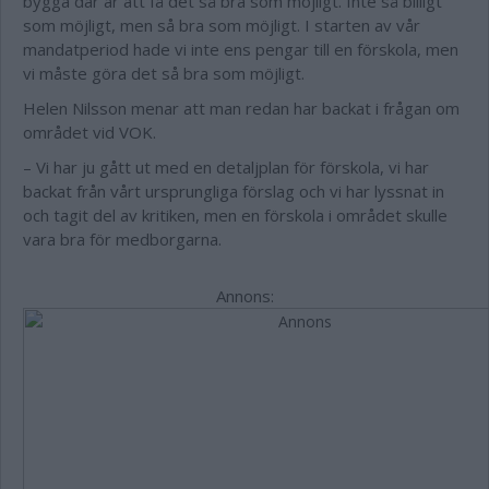
bygga där är att få det så bra som möjligt. Inte så billigt
som möjligt, men så bra som möjligt. I starten av vår
mandatperiod hade vi inte ens pengar till en förskola, men
vi måste göra det så bra som möjligt.
Helen Nilsson menar att man redan har backat i frågan om
området vid VOK.
– Vi har ju gått ut med en detaljplan för förskola, vi har
backat från vårt ursprungliga förslag och vi har lyssnat in
och tagit del av kritiken, men en förskola i området skulle
vara bra för medborgarna.
Annons: