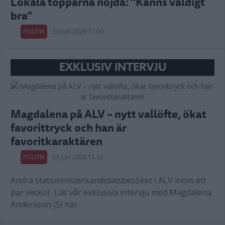
Lokala topparna nöjda: “Känns väldigt
bra”
POLITIK
23 juni 2026 17.00
EXKLUSIV INTERVJU
Magdalena på ALV – nytt vallöfte, ökat
favorittryck och han är
favoritkaraktären
POLITIK
23 juni 2026 15.33
Andra statsministerkandidatsbesöket i ALV inom ett
par veckor. Läs vår exklusiva intervju med Magdalena
Andersson (S) här.