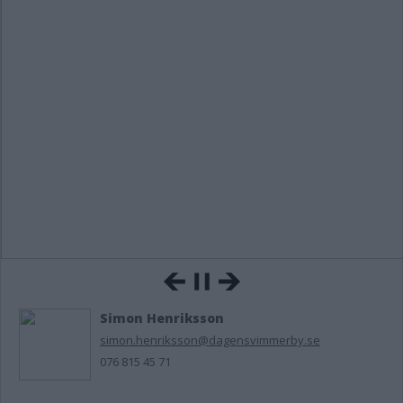
Simon Henriksson
simon.henriksson@dagensvimmerby.se
076 815 45 71