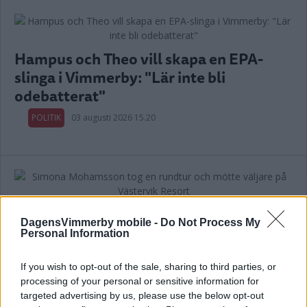
Hampus och Theo vill skapa en EPA-
slinga i Vimmerby: "Lär inte bli
odebatterat"
POLITIK
03 augusti 2026 15.20
Simona Mohamsson tog en rundtur och
DagensVimmerby mobile -
Do Not Process My
mötte väljare på Västervik Resort
Personal Information
POLITIK
01 augusti 2026 03.59
If you wish to opt-out of the sale, sharing to third parties, or
processing of your personal or sensitive information for
targeted advertising by us, please use the below opt-out
Annons: